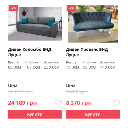
-7%
-7%
Диван Коломбо ВНД
Диван Прованс ВНД
П
Луцьк
Луцьк
Висота
Глибина
Довжина
Висота
Глибина
Довжина
Ви
80.0см
107.0см
230.0см
75.0см
65.0см
140.0см
4
Ціна:
Ціна:
Ц
26 010 грн
9 000 грн
6
24 189 грн
8 370 грн
5
Купити
Купити