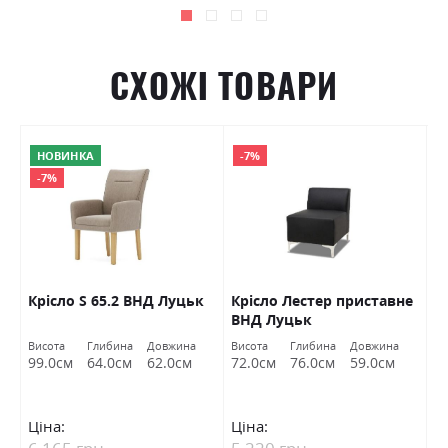
СХОЖІ ТОВАРИ
НОВИНКА
-7%
-7%
Крісло S 65.2 ВНД Луцьк
Крісло Лестер приставне
К
ВНД Луцьк
Л
Висота
Глибина
Довжина
Висота
Глибина
Довжина
Ви
99.0см
64.0см
62.0см
72.0см
76.0см
59.0см
8
Ціна:
Ціна:
Ц