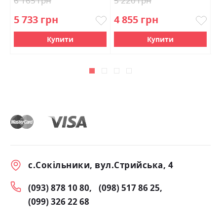
6 165 грн
5 220 грн
1
5 733 грн
4 855 грн
1
Купити
Купити
с.Сокільники, вул.Стрийська, 4
(093) 878 10 80
(098) 517 86 25
(099) 326 22 68