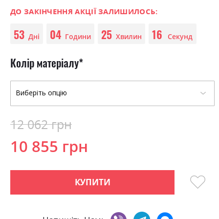
images
0
100
% of
gallery
ДО ЗАКІНЧЕННЯ АКЦІЇ ЗАЛИШИЛОСЬ:
53
04
25
16
Дні
Години
Хвилин
Секунд
Колір матеріалу
12 062 грн
10 855 грн
КУПИТИ