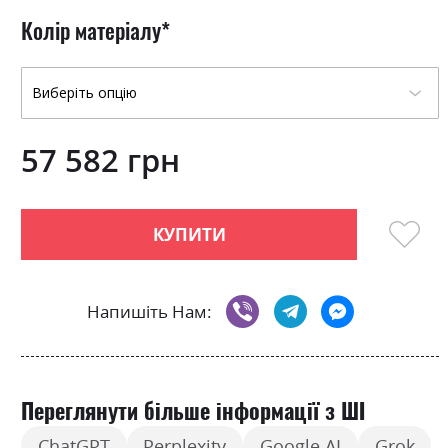
0
100
beginning
% of
of
Колір матеріалу
the
images
gallery
57 582 грн
КУПИТИ
Напишіть Нам:
Переглянути більше інформації з ШІ
ChatGPT
Perplexity
Google AI
Grok