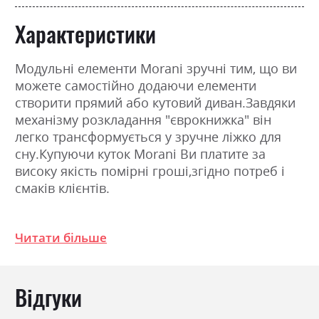
Характеристики
Модульні елементи Morani зручні тим, що ви
можете самостійно додаючи елементи
створити прямий або кутовий диван.Завдяки
механізму розкладання "єврокнижка" він
легко трансформується у зручне ліжко для
сну.Купуючи куток Morani Ви платите за
високу якість помірні гроші,згідно потреб і
смаків клієнтів.
Фабрика:
VINADI
Читати більше
Навантаження на одне
120
спальне місце
Відгуки
Стиль
модерн
Особливість
Пружина «Pocket Spring» +