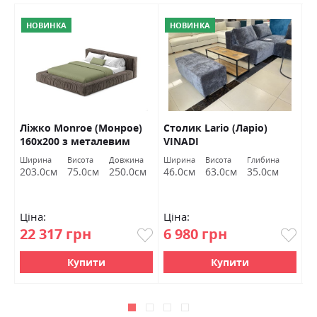
НОВИНКА
НОВИНКА
)
Ліжко Monroe (Монрое)
Столик Lario (Ларіо)
Л
160х200 з металевим
VINADI
м
каркасом VINADI
Ширина
Висота
Довжина
Ширина
Висота
Глибина
Ш
м
203.0см
75.0см
250.0см
46.0см
63.0см
35.0см
1
Ціна:
Ціна:
Ц
22 317 грн
6 980 грн
3
Купити
Купити