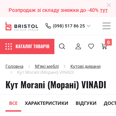
Розпродаж зі складу знижки до -40%
тут
(098) 517 86 25
0
КАТАЛОГ ТОВАРІВ
Головна
М'які меблі
Кутові дивани
Кут Morani (Морані) VINADI
Кут Morani (Морані) VINADI
ВСЕ
ХАРАКТЕРИСТИКИ
ВІДГУКИ
ДОС