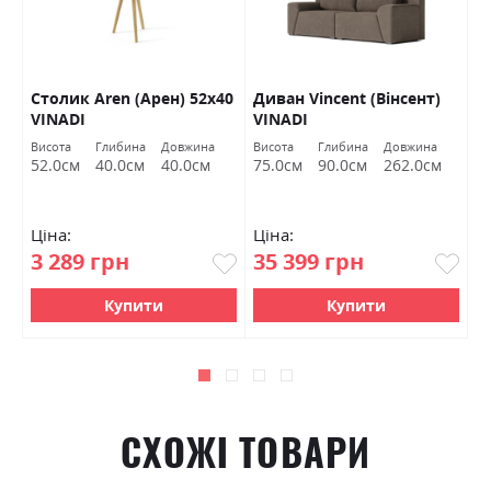
)
Столик Aren (Арен) 52х40
Диван Vincent (Вінсент)
Л
VINADI
VINADI
1
к
Висота
Глибина
Довжина
Висота
Глибина
Довжина
Ш
м
52.0см
40.0см
40.0см
75.0см
90.0см
262.0см
2
Ціна:
Ціна:
Ц
3 289 грн
35 399 грн
2
Купити
Купити
СХОЖІ ТОВАРИ