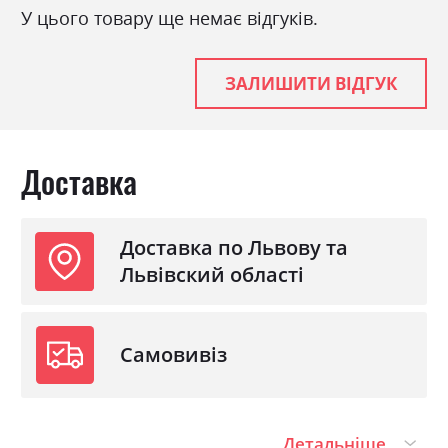
У цього товару ще немає відгуків.
Високоеластичний
Пінополіуретан
Механізм
Єврокнижка
ЗАЛИШИТИ ВІДГУК
Розкладний
так
Ніша для білизни
так
Доставка
Спальне місце
150х365
Доставка по Львову та
Львівский області
Самовивіз
Детальніше