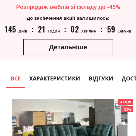
Розпродаж меблів зі складу до -45%
До закінчення акції залишилось:
145
21
02
58
Днів
Годин
Хвилин
Секунд
Детальніше
ВСЕ
ХАРАКТЕРИСТИКИ
ВІДГУКИ
ДОС
Skip
АКЦІЯ
to
-32%
the
end
of
the