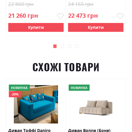
22 860 грн
24 165 грн
9
21 260 грн
22 473 грн
8
Купити
Купити
СХОЖІ ТОВАРИ
НОВИНКА
НОВИНКА
-20%
Диван Тоффі Daniro
Диван Bonne (Боне)
Д