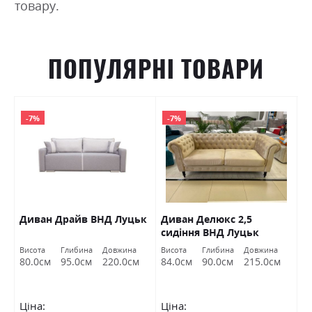
товару.
ПОПУЛЯРНІ ТОВАРИ
-7%
-7%
Диван Драйв ВНД Луцьк
Диван Делюкс 2,5
Д
сидіння ВНД Луцьк
Л
Висота
Глибина
Довжина
Висота
Глибина
Довжина
Ви
80.0см
95.0см
220.0см
84.0см
90.0см
215.0см
7
Ціна:
Ціна:
Ц