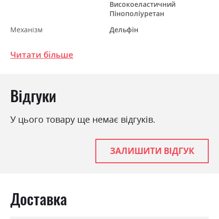
Високоеластичний
Пінополіуретан
Механізм
Дельфін
Розкладний
так
Читати більше
Ніша для білизни
так
Спальне місце
135х200
Відгуки
У цього товару ще немає відгуків.
ЗАЛИШИТИ ВІДГУК
Доставка