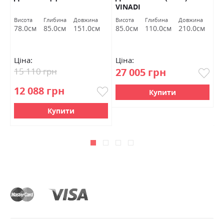
VINADI
Висота
Глибина
Довжина
Висота
Глибина
Довжина
Ви
м
78.0см
85.0см
151.0см
85.0см
110.0см
210.0см
8
Ціна:
Ціна:
Ц
15 110 грн
27 005 грн
2
12 088 грн
2
Купити
Купити