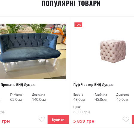
ПОПУЛЯРНІ ТОВАРИ
-7%
 Прованс ВНД Луцьк
Пуф Честер ВНД Луцьк
Глибина
Довжина
Висота
Глибина
Довжина
м
65.0см
140.0см
48.0см
45.0см
45.0см
Ціна:
грн
6 300 грн
Купити
0 грн
5 859 грн