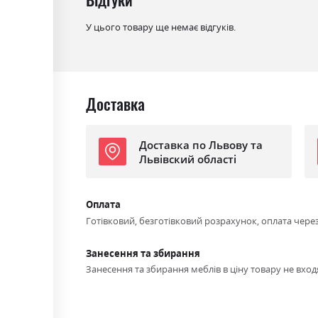
Ніша для білизни
так
У цього товару ще немає відгуків.
Спальне місце
145х194
Доставка
Доставка по Львову та
Львівский області
Оплата
Готівковий, безготівковий розрахунок, оплата чере
Занесення та збирання
Занесення та збирання меблів в ціну товару не входя