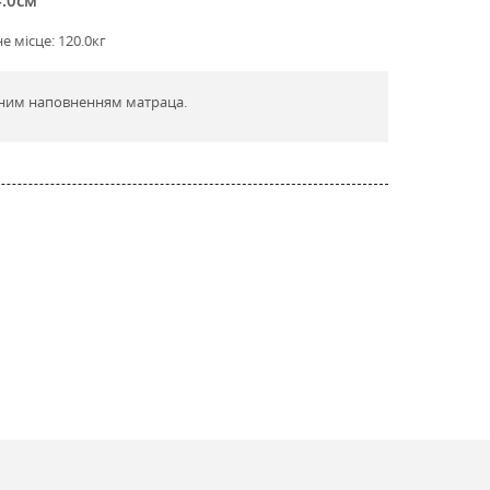
 місце: 120.0кг
чним наповненням матраца.