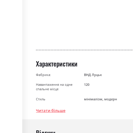
the
beginning
of
the
images
gallery
Характеристики
Фабрика:
ВНД Луцьк
Навантаження на одне
120
спальне місце
Стиль
мінімалізм, модерн
Особливість
Пружина Бонель + Високоела
Читати більше
Механізм
Єврокнижка
Розкладний
так
Відгуки