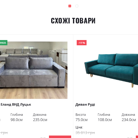
СХОЖІ ТОВАРИ
НКА
-11%
 Еланд ВНД Луцьк
Диван Руді
Глибина
Довжина
Висота
Глибина
Довжина
м
98.0см
235.0см
75.0см
108.0см
234.0см
Ціна:
0 грн
35 813 грн