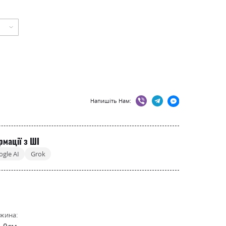
Напишіть Нам:
рмації з ШІ
ogle AI
Grok
жина:
4.0см