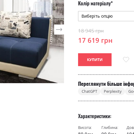
Колір матеріалу
18 945 грн
17 619 грн
КУПИТИ
Переглянути більше інфо
ChatGPT
Perplexity
Go
Характеристики
Висота:
Глибина:
Дов
80.0см
90.0см
19