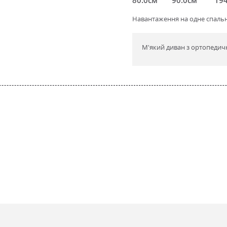
Навантаження на одне спальне
М'який диван з ортопеди
стичний Пінополіуретан