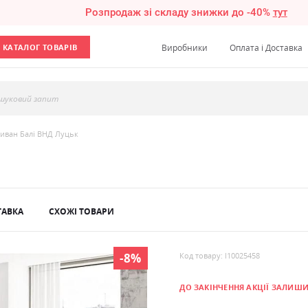
Розпродаж зі складу знижки до -40%
тут
КАТАЛОГ ТОВАРІВ
Виробники
Оплата і Доставка
шуковий запит
иван Балі ВНД Луцьк
ТАВКА
СХОЖІ ТОВАРИ
-8%
Код товару: l10025458
ДО ЗАКІНЧЕННЯ АКЦІЇ ЗАЛИШ