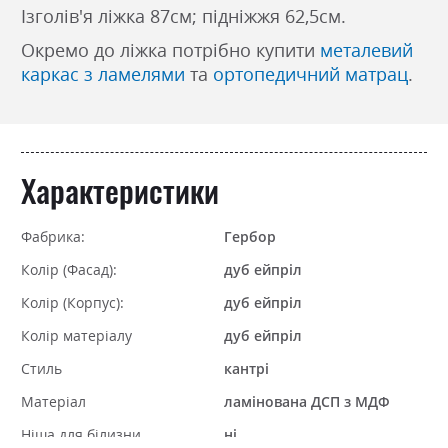
Ізголів'я ліжка 87см; підніжжя 62,5см.
Окремо до ліжка потрібно купити
металевий
каркас з ламелями
та
ортопедичний матрац
.
Характеристики
Фабрика:
Гербор
Колір (Фасад):
дуб ейпріл
Колір (Корпус):
дуб ейпріл
Колір матеріалу
дуб ейпріл
Стиль
кантрі
Матеріал
ламінована ДСП з МДФ
Ніша для білизни
ні