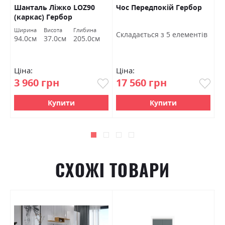
Шанталь Ліжко LOZ90
Чос Передпокій Гербор
Ш
(каркас) Гербор
в
Ширина
Висота
Глибина
Ш
Cкладається з 5 елементів
94.0см
37.0см
205.0см
7
Ціна:
Ціна:
Ц
3 960 грн
17 560 грн
4
Купити
Купити
СХОЖІ ТОВАРИ