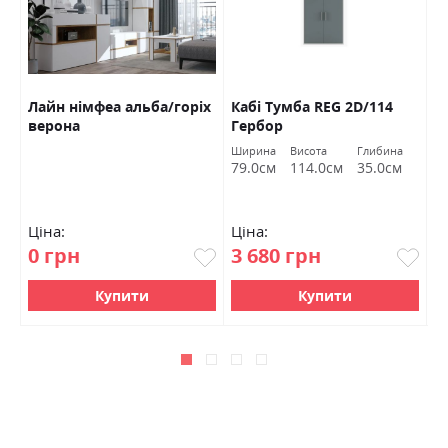
р
Лайн німфеа альба/горіх
Кабі Тумба REG 2D/114
П
верона
Гербор
а
Ширина
Висота
Глибина
м
79.0см
114.0см
35.0см
Ціна:
Ціна:
Ц
0 грн
3 680 грн
0
Купити
Купити