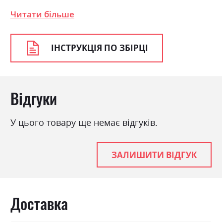
Спальне місце
160х200
Читати більше
З матрацом
ні
З підставкою під матрац
ні
ІНСТРУКЦІЯ ПО ЗБІРЦІ
Відгуки
У цього товару ще немає відгуків.
ЗАЛИШИТИ ВІДГУК
Доставка