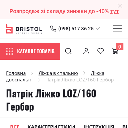
Розпродаж зі складу знижки до -40%
тут
(098) 517 86 25
0
КАТАЛОГ ТОВАРІВ
Головна
Ліжка в спальню
Ліжка
двоспальні
Патрік Ліжко LOZ/160 Гербор
Патрік Ліжко LOZ/160
Гербор
ВСЕ
ХАРАКТЕРИСТИКИ
ІНСТРУКЦІЯ
В