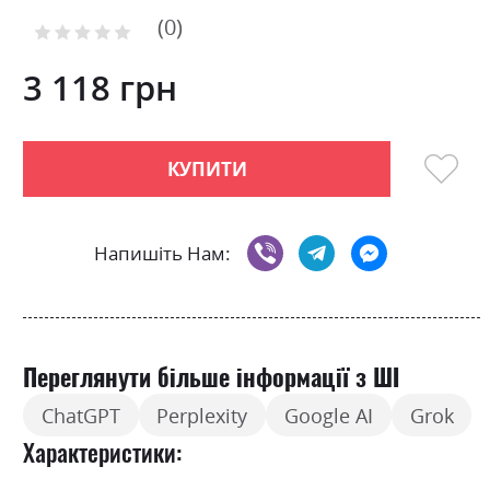
to
0
the
Рейтинг:
0
100
beginning
% of
of
3 118 грн
the
images
gallery
КУПИТИ
Напишіть Нам:
Переглянути більше інформації з ШІ
ChatGPT
Perplexity
Google AI
Grok
Характеристики