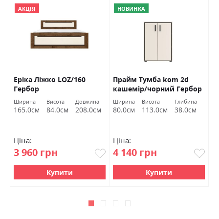
АКЦІЯ
НОВИНКА
Еріка Ліжко LOZ/160
Прайм Тумба kom 2d
С
Гербор
кашемір/чорний Гербор
Г
Ширина
Висота
Довжина
Ширина
Висота
Глибина
Ш
165.0см
84.0см
208.0см
80.0см
113.0см
38.0см
1
Ціна:
Ціна:
Ц
3 960 грн
4 140 грн
6
Купити
Купити