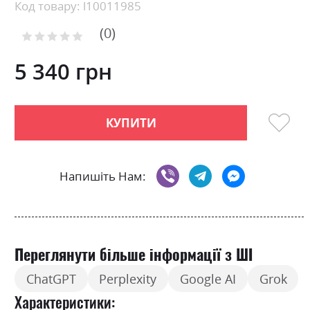
Skip
Код товару: l10011985
to
0
the
Рейтинг:
0
100
beginning
% of
of
5 340 грн
the
images
gallery
КУПИТИ
Напишіть Нам:
Переглянути більше інформації з ШІ
ChatGPT
Perplexity
Google AI
Grok
Характеристики