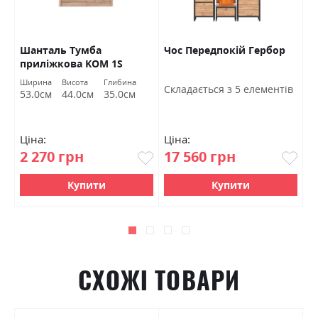
O
Шанталь Тумба
Чос Передпокій Гербор
Ш
приліжкова KOM 1S
в
Гербор
а
Ширина
Висота
Глибина
Ш
Cкладається з 5 елементів
м
53.0см
44.0см
35.0см
7
Ціна:
Ціна:
Ц
2 270 грн
17 560 грн
4
Купити
Купити
СХОЖІ ТОВАРИ