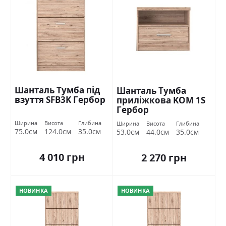
Шанталь Тумба під
Шанталь Тумба
взуття SFB3K Гербор
приліжкова KOM 1S
Гербор
Ширина
Висота
Глибина
Ширина
Висота
Глибина
75.0см
124.0см
35.0см
53.0см
44.0см
35.0см
4 010 грн
2 270 грн
НОВИНКА
НОВИНКА