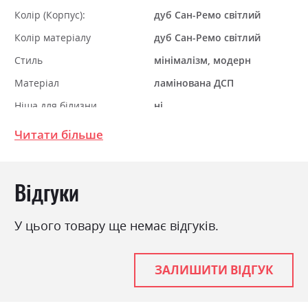
Колір (Корпус):
дуб Сан-Ремо світлий
Колір матеріалу
дуб Сан-Ремо світлий
Стиль
мінімалізм, модерн
Матеріал
ламінована ДСП
Ніша для білизни
ні
Спальне місце
160х200
Читати більше
З матрацом
ні
З підставкою під матрац
ні
Відгуки
У цього товару ще немає відгуків.
ЗАЛИШИТИ ВІДГУК