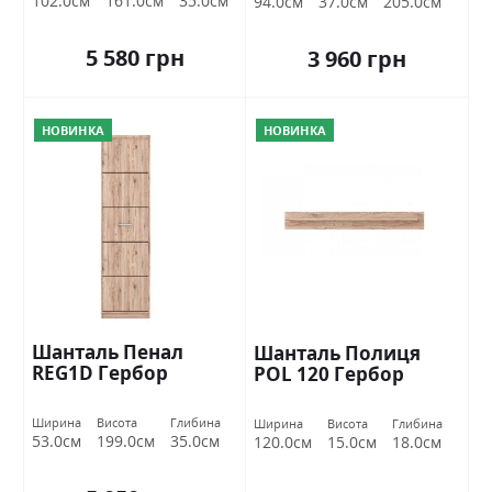
102.0см
161.0см
35.0см
94.0см
37.0см
205.0см
5 580 грн
3 960 грн
НОВИНКА
НОВИНКА
Шанталь Пенал
Шанталь Полиця
REG1D Гербор
POL 120 Гербор
Ширина
Висота
Глибина
Ширина
Висота
Глибина
53.0см
199.0см
35.0см
120.0см
15.0см
18.0см