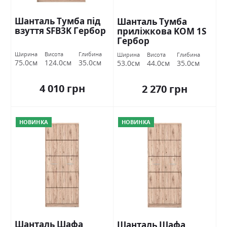
Шанталь Тумба під
Шанталь Тумба
взуття SFB3K Гербор
приліжкова KOM 1S
Гербор
Ширина
Висота
Глибина
Ширина
Висота
Глибина
75.0см
124.0см
35.0см
53.0см
44.0см
35.0см
4 010 грн
2 270 грн
НОВИНКА
НОВИНКА
Шанталь Шафа
Шанталь Шафа