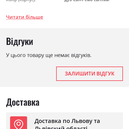
Колір матеріалу
дуб Сан-Ремо світлий
Читати більше
Стиль
мінімалізм, модерн
Матеріал
ламінована ДСП
Відгуки
У цього товару ще немає відгуків.
ЗАЛИШИТИ ВІДГУК
Доставка
Доставка по Львову та
Львівский області