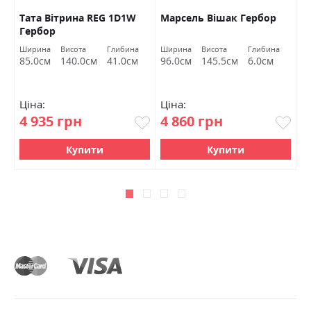
Тата Вітрина REG 1D1W
Марсель Вішак Гербор
Г
Гербор
г
р
Ширина
Висота
Глибина
Ширина
Висота
Глибина
85.0см
140.0см
41.0см
96.0см
145.5см
6.0см
Ціна:
Ціна:
Ц
4 935 грн
4 860 грн
0
Купити
Купити