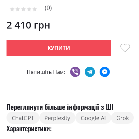
of
0
the
Рейтинг:
images
0
100
% of
gallery
2 410 грн
КУПИТИ
Напишіть Нам:
Переглянути більше інформації з ШІ
ChatGPT
Perplexity
Google AI
Grok
Характеристики