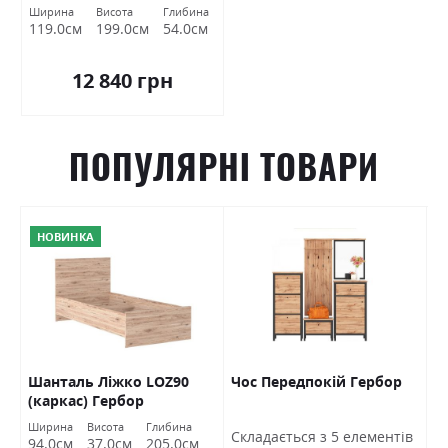
Ширина
Висота
Глибина
119.0см
199.0см
54.0см
12 840 грн
ПОПУЛЯРНІ ТОВАРИ
НОВИНКА
Шанталь Ліжко LOZ90
Чос Передпокій Гербор
Ш
(каркас) Гербор
в
Ширина
Висота
Глибина
Ш
Cкладається з 5 елементів
94.0см
37.0см
205.0см
7