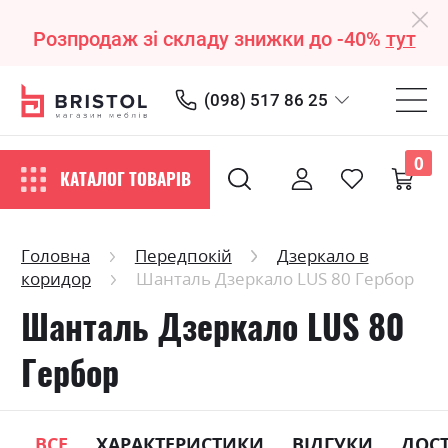
Розпродаж зі складу знижки до -40%
тут
(098) 517 86 25
0
КАТАЛОГ ТОВАРІВ
Головна
Передпокій
Дзеркало в
коридор
Шанталь Дзеркало LUS 80 Гербор
Шанталь Дзеркало LUS 80
Гербор
ВСЕ
ХАРАКТЕРИСТИКИ
ВІДГУКИ
ДОС