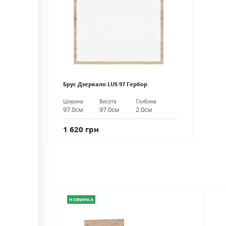
Брус Дзеркало LUS 97 Гербор
Ширина
Висота
Глибина
97.0см
97.0см
2.0см
1 620 грн
НОВИНКА