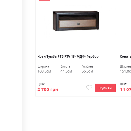
попелястий/
Коен Тумба РТВ RTV 1S (МДФ) Гербор
Сонат
Глибина
Ширина
Висота
Глибина
Ширин
3.0см
103.5см
44.5см
56.5см
151.0
Ціна:
Ціна:
Купити
Купити
2 700 грн
14 0