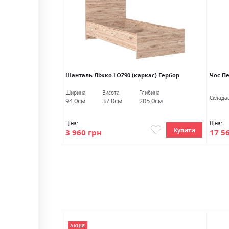
бор
Шанталь Ліжко LOZ90 (каркас) Гербор
Чос П
Глибина
Ширина
Висота
Глибина
Cкладає
54.0см
94.0см
37.0см
205.0см
Ціна:
Ціна:
Купити
Купити
17 5
3 960 грн
АКЦІЯ