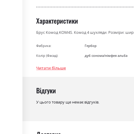
the
beginning
of
Характеристики
the
images
Брус Комод KOM4S. Комод 4 шухляди. Розміри: ширин
gallery
Фабрика:
Гербор
Колір (Фасад):
дуб сонома/німфея альба
Колір (Корпус):
дуб сонома
Читати більше
Колір матеріалу
дуб сонома/ німфея альба
Стиль
мінімалізм, модерн
Відгуки
Матеріал
ламінована ДСП
У цього товару ще немає відгуків.