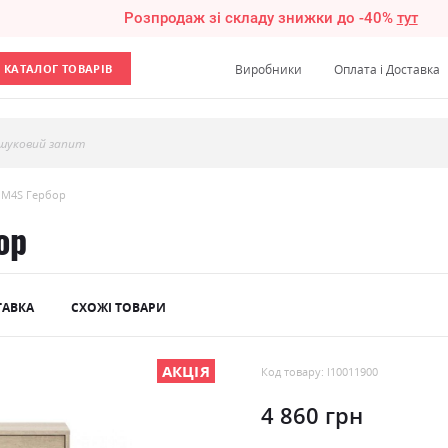
Розпродаж зі складу знижки до -40%
тут
КАТАЛОГ ТОВАРІВ
Виробники
Оплата і Доставка
шуковий запит
OM4S Гербор
ор
ТАВКА
СХОЖІ ТОВАРИ
АКЦІЯ
Код товару: l10011900
4 860 грн