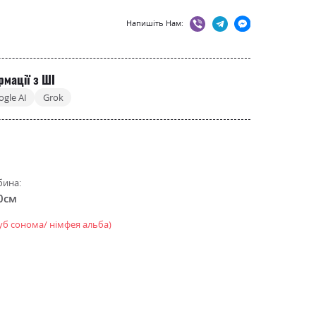
Напишіть Нам:
рмації з ШІ
ogle AI
Grok
бина:
0см
уб сонома/ німфея альба)