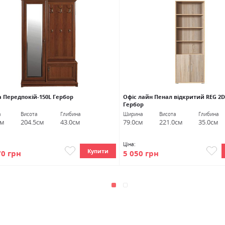
а Передпокій-150L Гербор
Офіс лайн Пенал відкритий REG 2D
Гербор
а
Висота
Глибина
Ширина
Висота
Глибина
см
204.5см
43.0см
79.0см
221.0см
35.0см
Ціна:
Купити
70 грн
5 050 грн