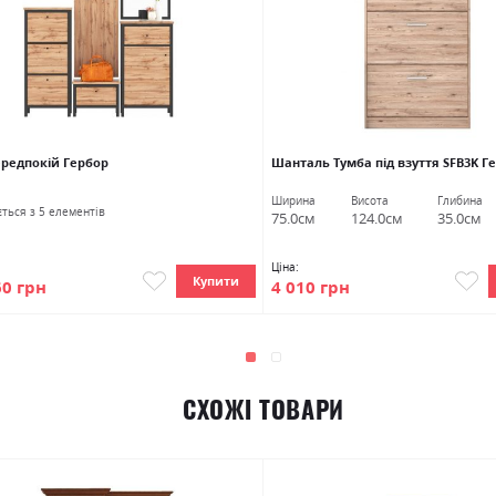
ередпокій Гербор
Шанталь Тумба під взуття SFB3K Г
Ширина
Висота
Глибина
ться з 5 елементів
75.0см
124.0см
35.0см
Ціна:
Купити
60 грн
4 010 грн
СХОЖІ ТОВАРИ