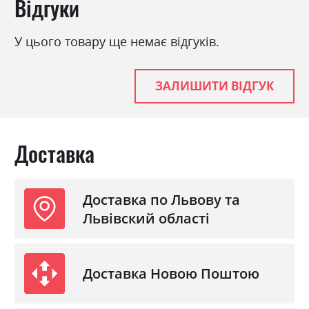
Відгуки
Колір матеріалу
каштан
Стиль
класика, ретро
У цього товару ще немає відгуків.
Матеріал
ламінована ДСП з МДФ
ЗАЛИШИТИ ВІДГУК
Доставка
Доставка по Львову та
Львівский області
Доставка Новою Поштою