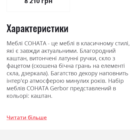
8 210 грн
Характеристики
Меблі СОНАТА - це меблі в класичному стилі,
які є завжди актуальними. Благородний
каштан, витончені латунні ручки, скло з
фацетом (скошена бічна грань на елементі
скла, дзеркала). Багатство декору наповнить
інтер'єр атмосферою минулих років. Набір
меблів СОНАТА Gerbor представлений в
кольорі: каштан.
Фабрика:
Гербор
Читати більше
Колір (Фасад):
каштан
Колір (Корпус):
каштан