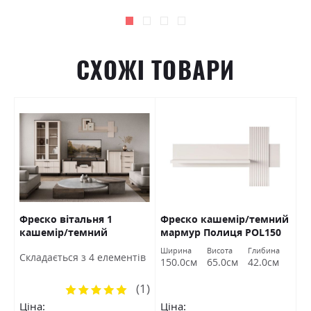
СХОЖІ ТОВАРИ
Фреско вітальня 1
Фреско кашемір/темний
Д
р
кашемір/темний
мармур Полиця POL150
В
мармур БРВ Україна
БРВ Україна
Ширина
Висота
Глибина
Ш
Cкладається з 4 елементів
150.0см
65.0см
42.0см
1
(1)
Рейтинг:
100%
Ціна:
Ціна:
Ц