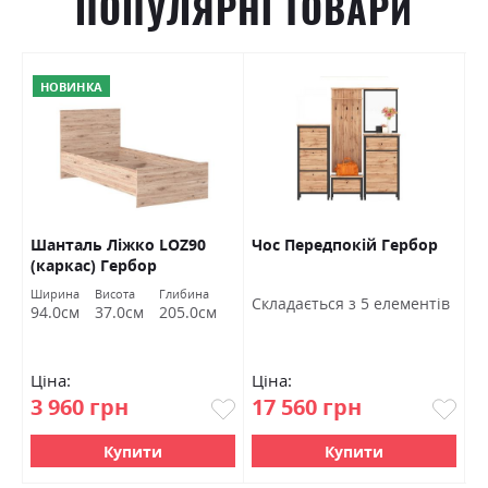
ПОПУЛЯРНІ ТОВАРИ
НОВИНКА
Шанталь Ліжко LOZ90
Чос Передпокій Гербор
Ш
(каркас) Гербор
в
Ширина
Висота
Глибина
Ш
Cкладається з 5 елементів
94.0см
37.0см
205.0см
7
Ціна:
Ціна:
Ц
3 960 грн
17 560 грн
4
Купити
Купити