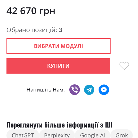
images
0
100
% of
gallery
42 670 грн
Обрано позицій:
3
ВИБРАТИ МОДУЛІ
КУПИТИ
Напишіть Нам:
Переглянути більше інформації з ШІ
ChatGPT
Perplexity
Google AI
Grok