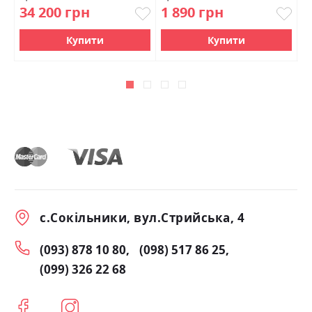
34 200 грн
1 890 грн
1
Купити
Купити
с.Сокільники, вул.Стрийська, 4
(093) 878 10 80
(098) 517 86 25
(099) 326 22 68