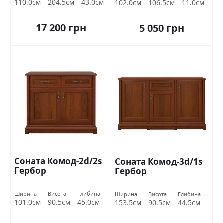
110.0см
204.5см
43.0см
102.0см
106.5см
11.0см
17 200 грн
5 050 грн
Соната Комод-2d/2s
Соната Комод-3d/1s
Гербор
Гербор
Ширина
Висота
Глибина
Ширина
Висота
Глибина
101.0см
90.5см
45.0см
153.5см
90.5см
44.5см