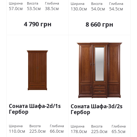
Ширина
Висота
Глибина
Ширина
Висота
Глибина
57.0см
53.5см
38.5см
130.0см
54.0см
54.5см
4 790 грн
8 660 грн
Соната Шафа-2d/1s
Соната Шафа-3d/2s
Гербор
Гербор
Ширина
Висота
Глибина
Ширина
Висота
Глибина
110.0см
225.0см
66.0см
178.0см
225.0см
65.5см