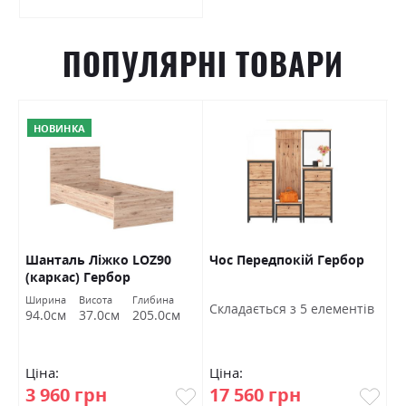
ПОПУЛЯРНІ ТОВАРИ
НОВИНКА
Шанталь Ліжко LOZ90
Чос Передпокій Гербор
Ш
(каркас) Гербор
в
Ширина
Висота
Глибина
Ш
Cкладається з 5 елементів
94.0см
37.0см
205.0см
7
Ціна:
Ціна:
Ц
3 960 грн
17 560 грн
4