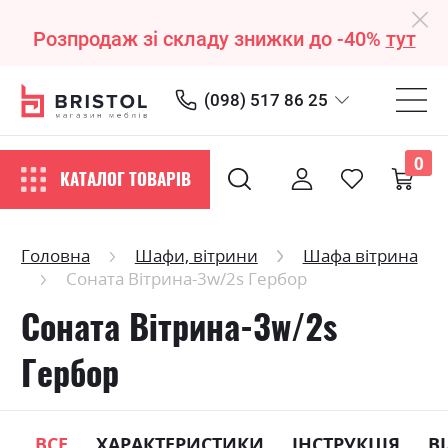
Розпродаж зі складу знижки до -40%
тут
(098) 517 86 25
0
КАТАЛОГ ТОВАРІВ
Головна
Шафи, вітрини
Шафа вітрина
Соната Вітрина-3w/2s Гербор
Соната Вітрина-3w/2s
Гербор
ВСЕ
ХАРАКТЕРИСТИКИ
ІНСТРУКЦІЯ
В