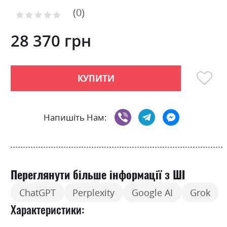
to
0
the
Рейтинг:
0
100
beginning
% of
of
28 370 грн
the
images
gallery
КУПИТИ
Напишіть Нам:
Переглянути більше інформації з ШІ
ChatGPT
Perplexity
Google AI
Grok
Характеристики