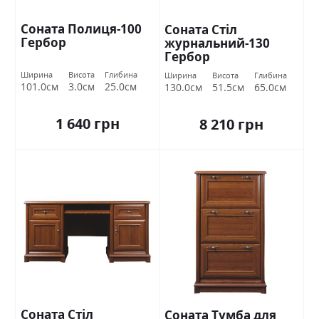
Соната Полиця-100
Соната Стіл
Гербор
журнальний-130
Гербор
Ширина
Висота
Глибина
Ширина
Висота
Глибина
101.0см
3.0см
25.0см
130.0см
51.5см
65.0см
1 640 грн
8 210 грн
Соната Стіл
Соната Тумба для