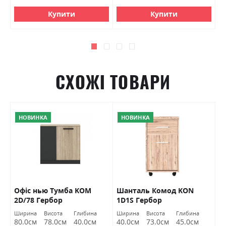
Купити
Купити
СХОЖІ ТОВАРИ
НОВИНКА
НОВИНКА
Офіс нью Тумба KOM
Шанталь Комод KON
С
2D/78 Гербор
1D1S Гербор
Г
Ширина
Висота
Глибина
Ширина
Висота
Глибина
Ш
80.0см
78.0см
40.0см
40.0см
73.0см
45.0см
1