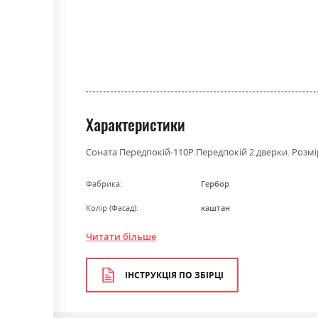
the
beginning
of
the
images
gallery
Характеристики
Соната Передпокій-110P.Передпокій 2 дверки. Розмі
Фабрика:
Гербор
Колір (Фасад):
каштан
Колір (Корпус):
каштан
Читати більше
Колір матеріалу
каштан
ІНСТРУКЦІЯ ПО ЗБІРЦІ
Стиль
класика, ретро
Матеріал
ламінована ДСП з МДФ