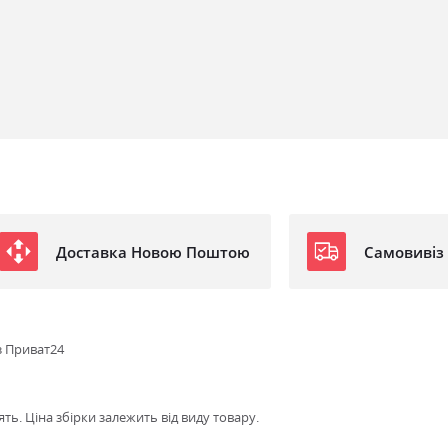
Доставка Новою Поштою
Самовивіз
з Приват24
ть. Ціна збірки залежить від виду товару.