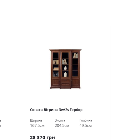
Соната Вітрина-3w/2s Гербор
а
Ширина
Висота
Глибина
м
167.5см
204.5см
49.5см
28 370 грн