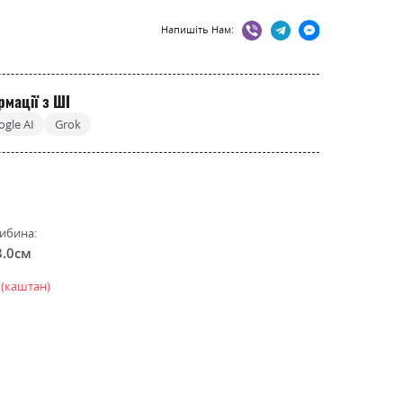
Напишіть Нам:
рмації з ШІ
ogle AI
Grok
ибина:
3.0см
 (каштан)