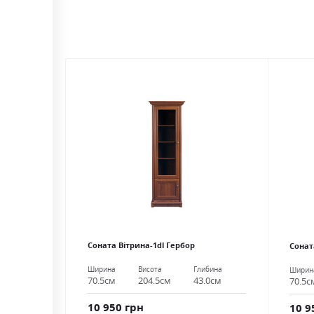
Соната Вітрина-1dl Гербор
Сонат
Ширина
Висота
Глибина
Ширин
70.5см
204.5см
43.0см
70.5с
10 950 грн
10 9