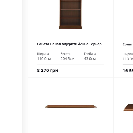
Соната Пенал відкритий-100о Гербор
Сонат
Ширина
Висота
Глибина
Ширин
110.0см
204.5см
43.0см
119.0
8 270 грн
16 5