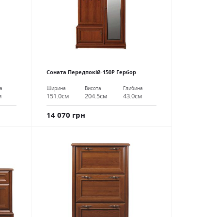
Соната Передпокій-150P Гербор
а
Ширина
Висота
Глибина
м
151.0см
204.5см
43.0см
14 070 грн