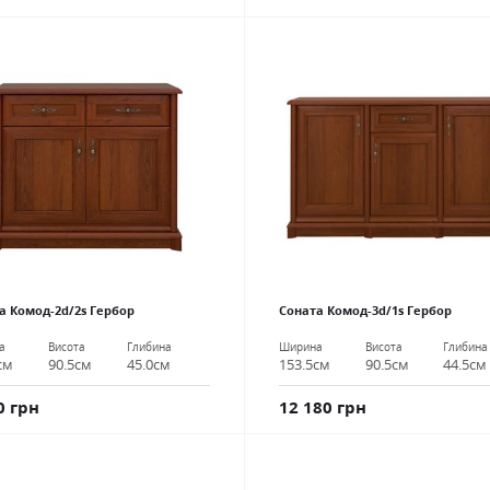
а Комод-2d/2s Гербор
Соната Комод-3d/1s Гербор
а
Висота
Глибина
Ширина
Висота
Глибина
см
90.5см
45.0см
153.5см
90.5см
44.5см
0 грн
12 180 грн