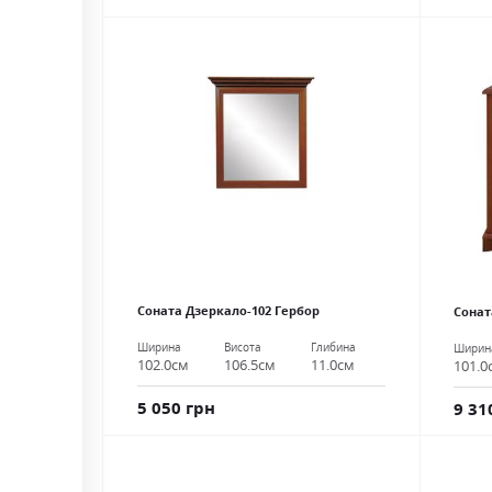
Соната Дзеркало-102 Гербор
Сонат
Ширина
Висота
Глибина
Ширин
102.0см
106.5см
11.0см
101.0
5 050 грн
9 31