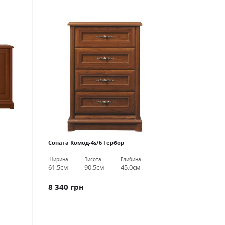
Соната Комод-4s/6 Гербор
Ширина
Висота
Глибина
61.5см
90.5см
45.0см
8 340 грн