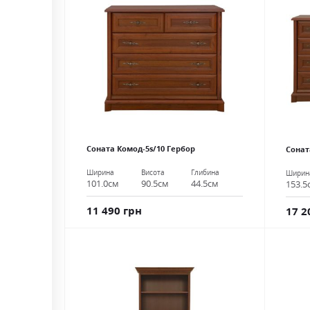
Соната Комод-5s/10 Гербор
Сонат
Ширина
Висота
Глибина
Ширин
101.0см
90.5см
44.5см
153.5
11 490 грн
17 2