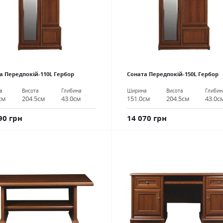
а Передпокій-110L Гербор
Соната Передпокій-150L Гербор
а
Висота
Глибина
Ширина
Висота
Глибин
см
204.5см
43.0см
151.0см
204.5см
43.0с
90 грн
14 070 грн