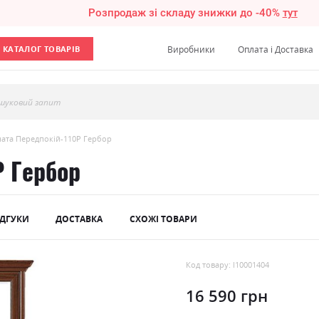
Розпродаж зі складу знижки до -40%
тут
КАТАЛОГ ТОВАРІВ
Виробники
Оплата і Доставка
шуковий запит
ата Передпокій-110P Гербор
P Гербор
ІДГУКИ
ДОСТАВКА
СХОЖІ ТОВАРИ
Код товару: l10001404
16 590 грн