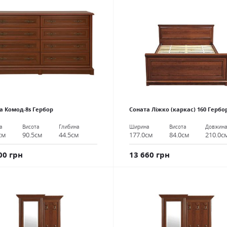
а Комод-8s Гербор
Соната Ліжко (каркас) 160 Гербо
а
Висота
Глибина
Ширина
Висота
Довжин
см
90.5см
44.5см
177.0см
84.0см
210.0с
00 грн
13 660 грн