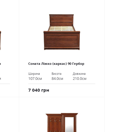
р
Соната Ліжко (каркас) 90 Гербор
а
Ширина
Висота
Довжина
м
107.0см
84.0см
210.0см
7 040 грн