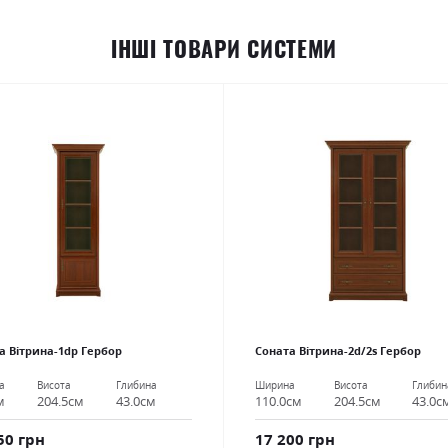
ІНШІ ТОВАРИ СИСТЕМИ
а Вітрина-1dp Гербор
Соната Вітрина-2d/2s Гербор
а
Висота
Глибина
Ширина
Висота
Глибин
м
204.5см
43.0см
110.0см
204.5см
43.0с
50 грн
17 200 грн