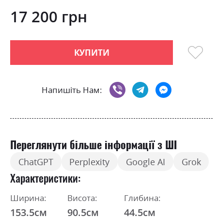
0
100
beginning
% of
of
17 200 грн
the
images
gallery
КУПИТИ
Напишіть Нам:
Переглянути більше інформації з ШІ
ChatGPT
Perplexity
Google AI
Grok
Характеристики
Ширина:
Висота:
Глибина:
153.5см
90.5см
44.5см