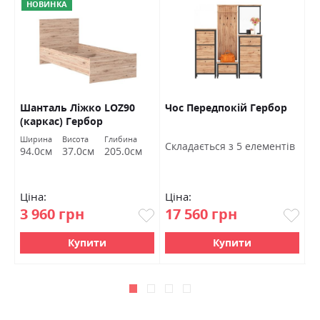
НОВИНКА
Шанталь Ліжко LOZ90
Чос Передпокій Гербор
Ш
(каркас) Гербор
в
Ширина
Висота
Глибина
Ш
Cкладається з 5 елементів
94.0см
37.0см
205.0см
7
Ціна:
Ціна:
Ц
3 960 грн
17 560 грн
4
Купити
Купити