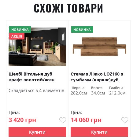
СХОЖІ ТОВАРИ
НОВИНКА
НОВИНКА
АКЦІЯ
р
Шелбі Вітальня дуб
Стемма Ліжко LOZ160 з
А
крафт золотий/ясен
тумбами (каркас)дуб
а
серфсайд залізний
делано темний Гербор
Ширина
Висота
Глибина
Ш
Cкладається з 4 елементів
Гербор
282.0см
34.0см
212.0см
1
Ціна:
Ціна:
Ц
3 420 грн
14 060 грн
1
Купити
Купити