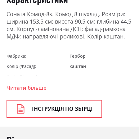
Соната Комод-8s. Комод 8 шухляд. Розміри:
ширина 153,5 см; висота 90,5 см; глибина 44,5
см. Корпус-ламінована ДСП; фасад-рамкова
МДФ; направляючі-роликові. Колір каштан.
Фабрика:
Гербор
Колір (Фасад):
каштан
Колір (Корпус):
каштан
Колір матеріалу
каштан
Читати більше
Стиль
класика, ретро
Матеріал
ламінована ДСП з МДФ
ІНСТРУКЦІЯ ПО ЗБІРЦІ