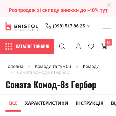
Розпродаж зі складу знижки до -40%
тут
(098) 517 86 25
0
КАТАЛОГ ТОВАРІВ
Головна
Комоди та тумби
Комоди
Соната Комод-8s Гербор
Соната Комод-8s Гербор
ВСЕ
ХАРАКТЕРИСТИКИ
ІНСТРУКЦІЯ
В