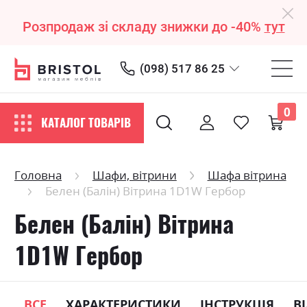
Розпродаж зі складу знижки до -40%
тут
(098) 517 86 25
0
КАТАЛОГ ТОВАРІВ
Головна
Шафи, вітрини
Шафа вітрина
Белен (Балін) Вітрина 1D1W Гербор
Белен (Балін) Вітрина
1D1W Гербор
ВСЕ
ХАРАКТЕРИСТИКИ
ІНСТРУКЦІЯ
В