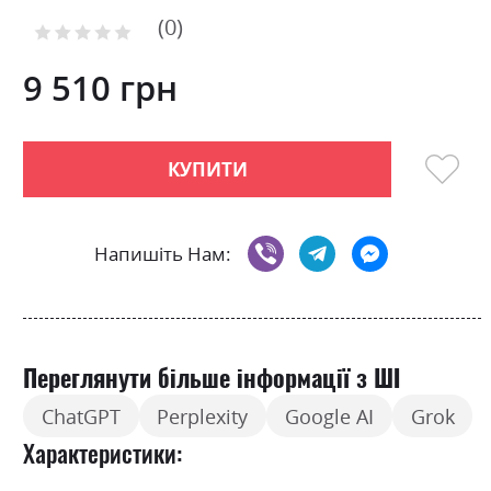
to
0
the
Рейтинг:
0
100
beginning
% of
of
9 510 грн
the
images
gallery
КУПИТИ
Напишіть Нам:
Переглянути більше інформації з ШІ
ChatGPT
Perplexity
Google AI
Grok
Характеристики