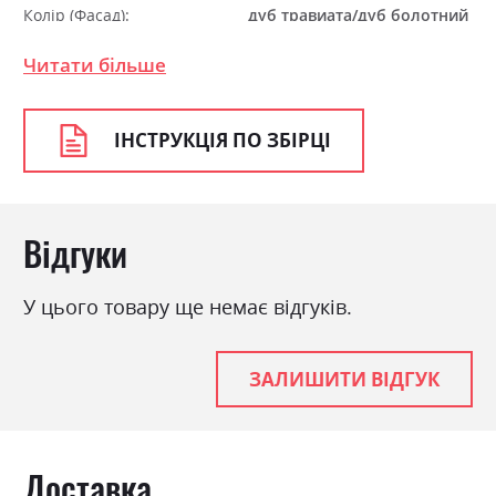
Колір (Фасад):
дуб травиата/дуб болотний
коричневий
Читати більше
Колір (Корпус):
дуб травіата
Колір матеріалу
дуб травіата/дуб болотний
коричневий
ІНСТРУКЦІЯ ПО ЗБІРЦІ
Стиль
мінімалізм, модерн
Матеріал
ламінована ДСП
Відгуки
У цього товару ще немає відгуків.
ЗАЛИШИТИ ВІДГУК
Доставка