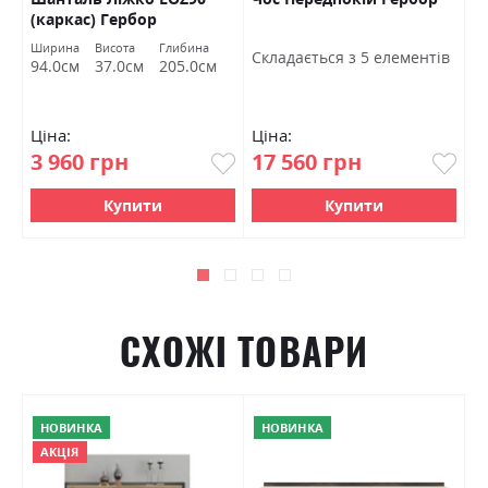
(каркас) Гербор
в
Ширина
Висота
Глибина
Ш
Cкладається з 5 елементів
94.0см
37.0см
205.0см
7
Ціна:
Ціна:
Ц
3 960 грн
17 560 грн
4
Купити
Купити
СХОЖІ ТОВАРИ
НОВИНКА
НОВИНКА
АКЦІЯ