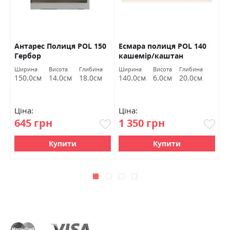
Антарес Полиця POL 150
Есмара полиця POL 140
М
Гербор
кашемір/каштан
Г
арвадонна мінк Гербор
Ширина
Висота
Глибина
Ширина
Висота
Глибина
Ш
в
150.0см
14.0см
18.0см
140.0см
6.0см
20.0см
1
Ціна:
Ціна:
Ц
645 грн
1 350 грн
3
Купити
Купити