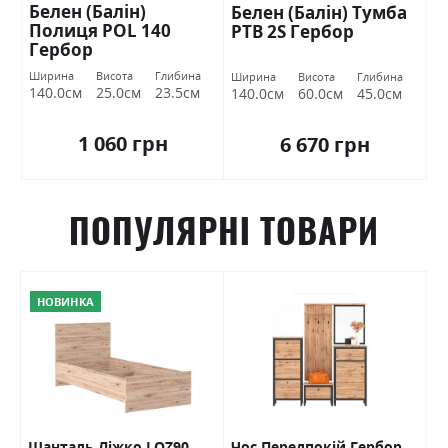
Белен (Балін)
Белен (Балін) Тумба
Полиця POL 140
РТВ 2S Гербор
Гербор
Ширина
Висота
Глибина
Ширина
Висота
Глибина
140.0см
25.0см
23.5см
140.0см
60.0см
45.0см
1 060 грн
6 670 грн
ПОПУЛЯРНІ ТОВАРИ
НОВИНКА
Шанталь Ліжко LOZ90
Чос Передпокій Гербор
Ш