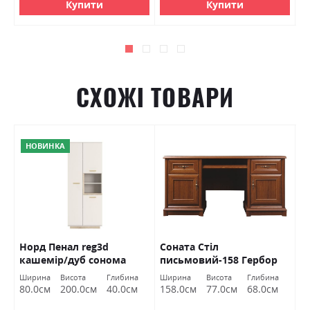
Купити
Купити
СХОЖІ ТОВАРИ
НОВИНКА
Норд Пенал reg3d
Соната Стіл
Ш
кашемір/дуб сонома
письмовий-158 Гербор
5
Гербор
Ширина
Висота
Глибина
Ширина
Висота
Глибина
Ш
80.0см
200.0см
40.0см
158.0см
77.0см
68.0см
5