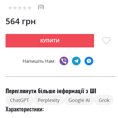
of
0
the
Рейтинг:
images
0
100
% of
gallery
564 грн
КУПИТИ
Напишіть Нам:
Переглянути більше інформації з ШІ
ChatGPT
Perplexity
Google AI
Grok
Характеристики