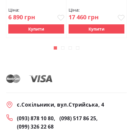
Ціна:
Ціна:
Ц
6 890 грн
17 460 грн
1
Купити
Купити
с.Сокільники, вул.Стрийська, 4
(093) 878 10 80
(098) 517 86 25
(099) 326 22 68