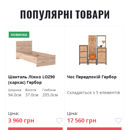
ПОПУЛЯРНІ ТОВАРИ
НОВИНКА
Шанталь Ліжко LOZ90
Чос Передпокій Гербор
Ш
(каркас) Гербор
в
Ширина
Висота
Глибина
Ш
Cкладається з 5 елементів
94.0см
37.0см
205.0см
7
Ціна:
Ціна:
Ц
3 960 грн
17 560 грн
4