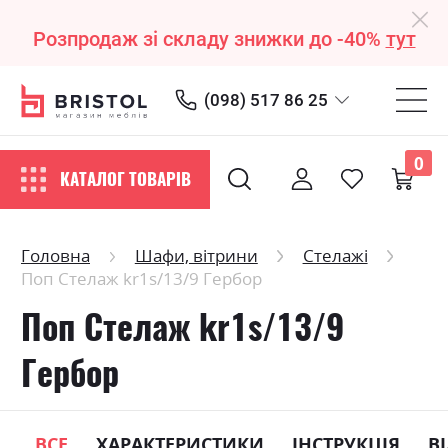
Розпродаж зі складу знижки до -40%
тут
(098) 517 86 25
0
КАТАЛОГ ТОВАРІВ
Головна
Шафи, вітрини
Стелажі
Поп Стелаж kr1s/13/9 Гербор
Поп Стелаж kr1s/13/9
Гербор
ВСЕ
ХАРАКТЕРИСТИКИ
ІНСТРУКЦІЯ
В