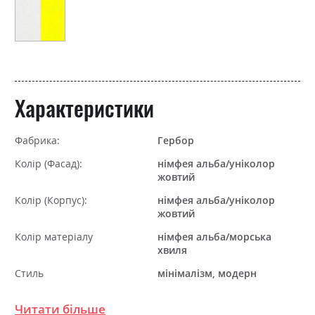
Характеристики
Фабрика:
Гербор
Колір (Фасад):
німфея альба/уніколор
жовтий
Колір (Корпус):
німфея альба/уніколор
жовтий
Колір матеріалу
німфея альба/морська
хвиля
Стиль
мінімалізм, модерн
Матеріал
ламінована ДСП
Читати більше