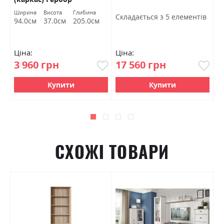
Ширина
Висота
Глибина
Ш
Cкладається з 5 елементів
94.0см
37.0см
205.0см
7
Ціна:
Ціна:
Ц
3 960 грн
17 560 грн
4
Купити
Купити
СХОЖІ ТОВАРИ