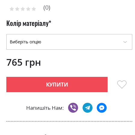
of
0
the
Рейтинг:
images
0
100
% of
gallery
Колір матеріалу
765 грн
КУПИТИ
Напишіть Нам: