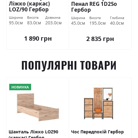
Ліжко (каркас)
Пенал REG 1D2Sо
LOZ/90 Гербор
Гербор
Ширина
Висота
Довжина
Ширина
Висота
Глибина
95.0см
83.0см
203.0см
45.0см
195.0см
40.0см
1 890 грн
2 835 грн
ПОПУЛЯРНІ ТОВАРИ
НОВИНКА
Шанталь Ліжко LOZ90
Чос Передпокій Гербор
Ш
(каркас) Гербор
в