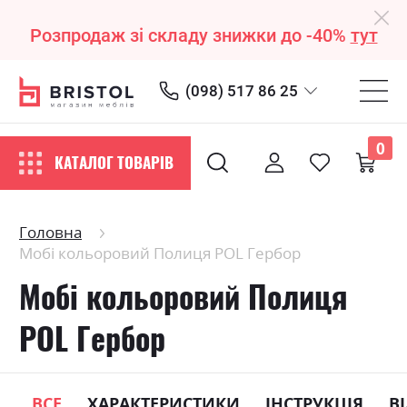
Розпродаж зі складу знижки до -40%
тут
(098) 517 86 25
0
КАТАЛОГ ТОВАРІВ
Головна
Мобі кольоровий Полиця POL Гербор
Мобі кольоровий Полиця
POL Гербор
ВСЕ
ХАРАКТЕРИСТИКИ
ІНСТРУКЦІЯ
В