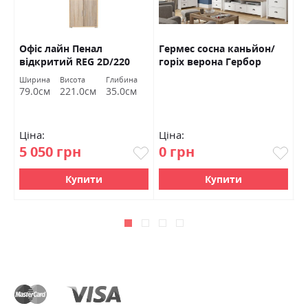
Офіс лайн Пенал
Гермес сосна каньйон/
Р
відкритий REG 2D/220
горіх верона Гербор
Г
Гербор
а
Ширина
Висота
Глибина
Ш
м
79.0см
221.0см
35.0см
1
Ціна:
Ціна:
Ц
5 050 грн
0 грн
1
Купити
Купити