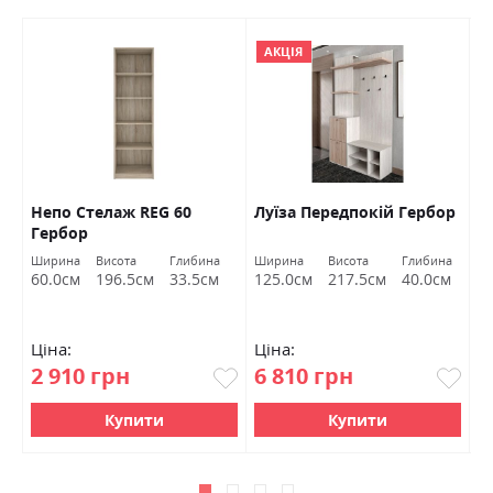
АКЦІЯ
Непо Стелаж REG 60
Луїза Передпокій Гербор
Е
Гербор
д
Ширина
Висота
Глибина
Ширина
Висота
Глибина
Ш
м
60.0см
196.5см
33.5см
125.0см
217.5см
40.0см
1
Ціна:
Ціна:
Ц
2 910 грн
6 810 грн
9
Купити
Купити