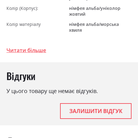
Колір (Корпус):
німфея альба/уніколор
жовтий
Колір матеріалу
німфея альба/морська
хвиля
Стиль
мінімалізм, модерн
Читати більше
Матеріал
ламінована ДСП
Ніша для білизни
ні
Спальне місце
90х200
Відгуки
З матрацом
ні
У цього товару ще немає відгуків.
З підставкою під матрац
ні
ЗАЛИШИТИ ВІДГУК