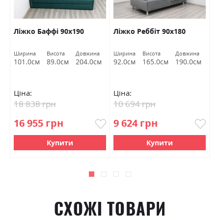
ас
Ліжко Баффі 90х190
Ліжко Реббіт 90х180
Л
Ширина
Висота
Довжина
Ширина
Висота
Довжина
Ш
м
101.0см
89.0см
204.0см
92.0см
165.0см
190.0см
9
Ціна:
Ціна:
Ц
18 838 грн
10 694 грн
1
16 955 грн
9 624 грн
9
Купити
Купити
СХОЖІ ТОВАРИ