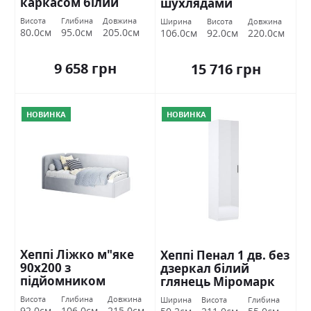
каркасом білий
шухлядами
глянець Міромарк
Міромарк
Висота
Глибина
Довжина
Ширина
Висота
Довжина
80.0см
95.0см
205.0см
106.0см
92.0см
220.0см
9 658 грн
15 716 грн
НОВИНКА
НОВИНКА
Хеппі Ліжко м"яке
Хеппі Пенал 1 дв. без
90х200 з
дзеркал білий
підйомником
глянець Міромарк
Міромарк
Висота
Глибина
Довжина
Ширина
Висота
Глибина
92.0см
106.0см
215.0см