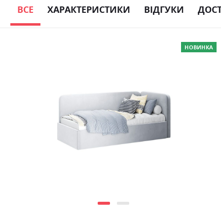
ВСЕ
ХАРАКТЕРИСТИКИ
ВІДГУКИ
ДОС
Skip
НОВИНКА
to
the
end
of
the
images
gallery