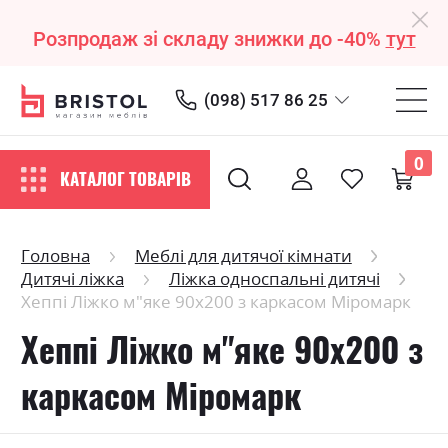
Розпродаж зі складу знижки до -40%
тут
(098) 517 86 25
0
КАТАЛОГ ТОВАРІВ
Головна
Меблі для дитячої кімнати
Дитячі ліжка
Ліжка односпальні дитячі
Хеппі Ліжко м"яке 90х200 з каркасом Міромарк
Хеппі Ліжко м"яке 90х200 з
каркасом Міромарк