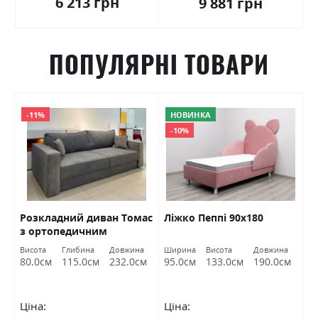
6 213 грн
9 881 грн
ПОПУЛЯРНІ ТОВАРИ
-11%
НОВИНКА
-10%
Розкладний диван Томас
Ліжко Пеппі 90х180
Л
з ортопедичним
наповненням і нішею
Висота
Глибина
Довжина
Ширина
Висота
Довжина
Ш
162х192 Шик Галичина
80.0см
115.0см
232.0см
95.0см
133.0см
190.0см
9
Ціна:
Ціна:
Ц