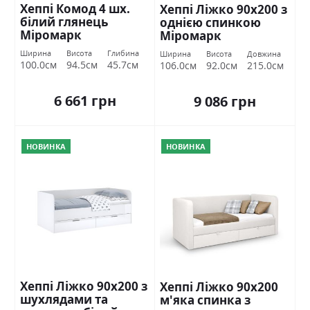
Хеппі Комод 4 шх.
Хеппі Ліжко 90х200 з
білий глянець
однією спинкою
Міромарк
Міромарк
Ширина
Висота
Глибина
Ширина
Висота
Довжина
100.0см
94.5см
45.7см
106.0см
92.0см
215.0см
6 661 грн
9 086 грн
НОВИНКА
НОВИНКА
Хеппі Ліжко 90х200 з
Хеппі Ліжко 90х200
шухлядами та
м'яка спинка з