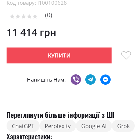
Skip
Код товару: l100100628
to
0
the
Рейтинг:
0
100
beginning
% of
of
11 414 грн
the
images
gallery
КУПИТИ
Напишіть Нам:
Переглянути більше інформації з ШІ
ChatGPT
Perplexity
Google AI
Grok
Характеристики