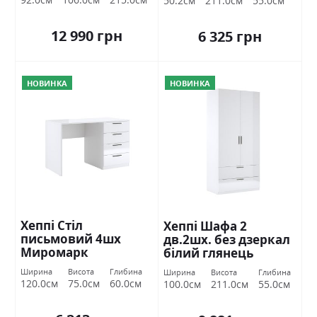
50.2см
211.0см
55.0см
12 990 грн
6 325 грн
НОВИНКА
НОВИНКА
Хеппі Стіл
Хеппі Шафа 2
письмовий 4шх
дв.2шх. без дзеркал
Миромарк
білий глянець
Міромарк
Ширина
Висота
Глибина
Ширина
Висота
Глибина
120.0см
75.0см
60.0см
100.0см
211.0см
55.0см