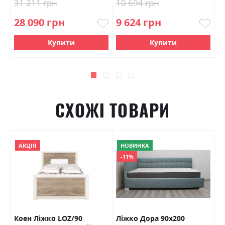
31 211 грн
10 694 грн
1
28 090 грн
9 624 грн
9
Купити
Купити
СХОЖІ ТОВАРИ
АКЦІЯ
НОВИНКА
-11%
Коен Ліжко LOZ/90
Ліжко Дора 90х200
К