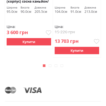
(корпус) сосна каньйон/
б
дуб корабельний БРВ
Ширина
Висота
Довжина
Ширина
Висота
Довжина
Ш
Україна
95.0см
90.0см
205.5см
104.0см
91.0см
213.0см
9
Ціна:
Ціна:
Ц
3 600 грн
15 226 грн
1
13 703 грн
Купити
Купити