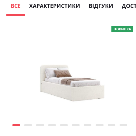
ВСЕ
ХАРАКТЕРИСТИКИ
ВІДГУКИ
ДОС
Skip
НОВИНКА
to
the
end
of
the
images
gallery