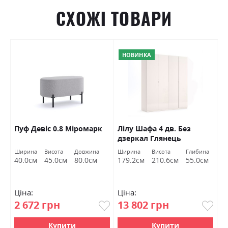
СХОЖІ ТОВАРИ
НОВИНКА
Пуф Девіс 0.8 Міромарк
Лілу Шафа 4 дв. Без
Р
дзеркал Глянець
Д
Кашемір Міромарк
г
а
Ширина
Висота
Довжина
Ширина
Висота
Глибина
Ш
м
40.0см
45.0см
80.0см
179.2см
210.6см
55.0см
9
Ціна:
Ціна:
Ц
2 672 грн
13 802 грн
2
Купити
Купити