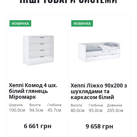
НОВИНКА
НОВИНКА
Хеппі Комод 4 шх.
Хеппі Ліжко 90х200 з
білий глянець
шухлядами та
Міромарк
каркасом білий
глянець Міромарк
Ширина
Висота
Глибина
Висота
Глибина
Довжина
100.0см
94.5см
45.7см
80.0см
95.0см
205.0см
6 661 грн
9 658 грн