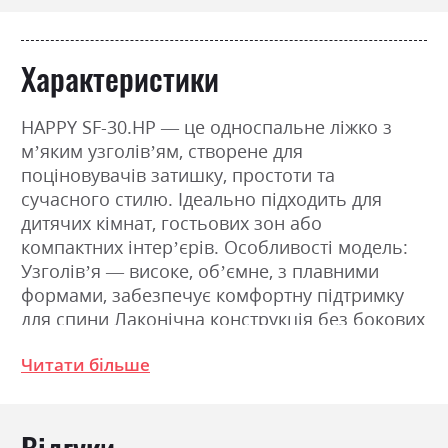
Характеристики
HAPPY SF-30.HP — це односпальне ліжко з
м’яким узголів’ям, створене для
поціновувачів затишку, простоти та
сучасного стилю. Ідеально підходить для
дитячих кімнат, гостьових зон або
компактних інтер’єрів. Особливості модель:
Узголів’я — високе, об’ємне, з плавними
формами, забезпечує комфортну підтримку
для спини Лаконічна конструкція без бокових
панелей — підходить для розміщення вздовж
Читати більше
стіни або в центрі кімнати Функціональність:
Модель без висувних ящиків — легка,
компактна, з акцентом на естетику Підходить
для невеликих просторів, де важлива