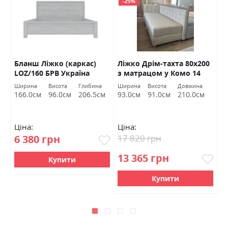
-25%
Бланш Ліжко (каркас)
Ліжко Дрім-тахта 80х200
Л
з
LOZ/160 БРВ Україна
з матрацом у Комо 14
ВНД Луцьк Акція
на
Ширина
Висота
Глибина
Ширина
Висота
Довжина
Ш
см
166.0см
96.0см
206.5см
93.0см
91.0см
210.0см
1
Ціна:
Ціна:
Ц
6 380 грн
17 820 грн
2
13 365 грн
2
Купити
Купити