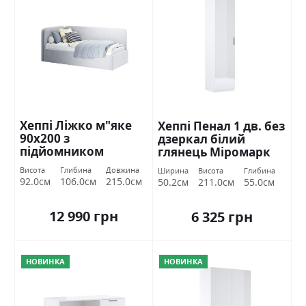
Хеппі Ліжко м"яке
Хеппі Пенал 1 дв. без
90х200 з
дзеркал білий
підйомником
глянець Міромарк
Міромарк
Висота
Глибина
Довжина
Ширина
Висота
Глибина
92.0см
106.0см
215.0см
50.2см
211.0см
55.0см
12 990 грн
6 325 грн
НОВИНКА
НОВИНКА