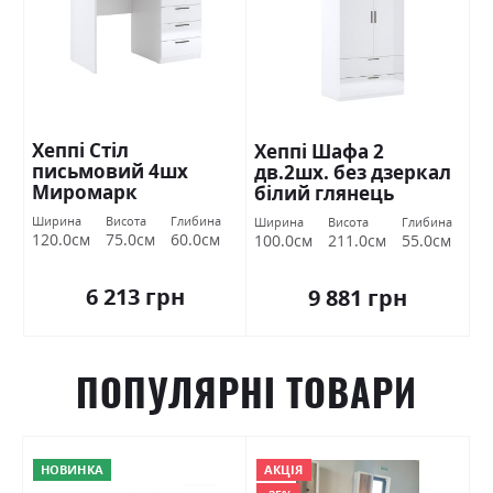
Хеппі Стіл
Хеппі Шафа 2
письмовий 4шх
дв.2шх. без дзеркал
Миромарк
білий глянець
Міромарк
Ширина
Висота
Глибина
Ширина
Висота
Глибина
120.0см
75.0см
60.0см
100.0см
211.0см
55.0см
6 213 грн
9 881 грн
ПОПУЛЯРНІ ТОВАРИ
НОВИНКА
АКЦІЯ