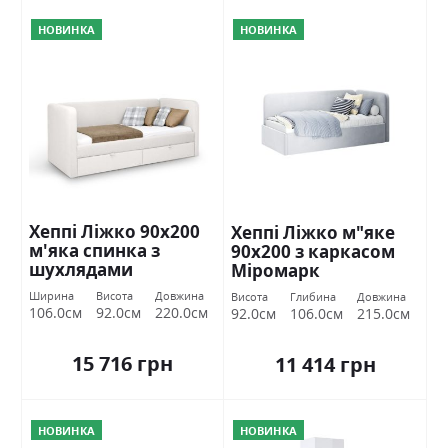
НОВИНКА
НОВИНКА
Хеппі Ліжко 90х200
Хеппі Ліжко м"яке
м'яка спинка з
90х200 з каркасом
шухлядами
Міромарк
Міромарк
Ширина
Висота
Довжина
Висота
Глибина
Довжина
106.0см
92.0см
220.0см
92.0см
106.0см
215.0см
15 716 грн
11 414 грн
НОВИНКА
НОВИНКА