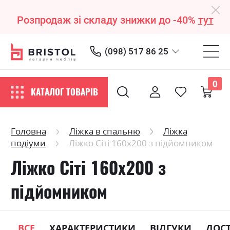
Розпродаж зі складу знижки до -40%
тут
(098) 517 86 25
0
КАТАЛОГ ТОВАРІВ
Головна
Ліжка в спальню
Ліжка
подіуми
Ліжко Сіті 160х200 з підйомником
Ліжко Сіті 160х200 з
підйомником
ВСЕ
ХАРАКТЕРИСТИКИ
ВІДГУКИ
ДОС