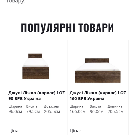
товару.
ПОПУЛЯРНІ ТОВАРИ
Джулі Ліжко (каркас) LOZ
Джулі Ліжко (каркас) LOZ
К
В
90 БРВ Україна
160 БРВ Україна
(
Ширина
Висота
Довжина
Ширина
Висота
Довжина
Ш
96.0см
79.5см
205.5см
166.0см
96.0см
205.5см
1
Ціна:
Ціна:
Ц