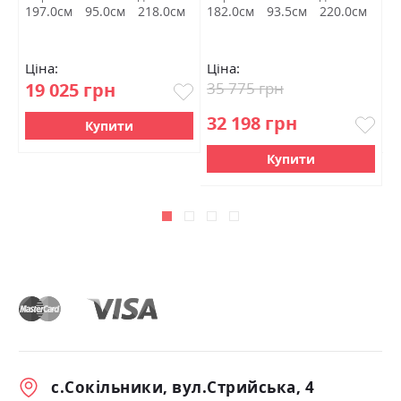
м
197.0см
95.0см
218.0см
182.0см
93.5см
220.0см
2
Ціна:
Ціна:
Ц
19 025 грн
35 775 грн
1
32 198 грн
Купити
Купити
с.Сокільники, вул.Стрийська, 4