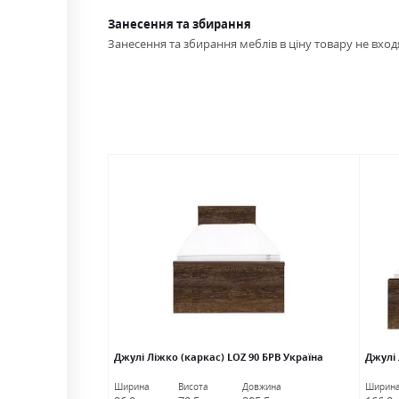
Занесення та збирання
Занесення та збирання меблів в ціну товару не входя
кас) дуб сонома БРВ
Джулі Ліжко (каркас) LOZ 90 БРВ Україна
Джулі 
овжина
Ширина
Висота
Довжина
Ширин