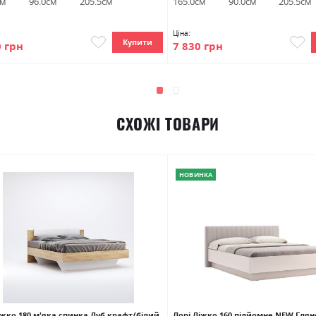
см
96.0см
205.5см
165.0см
90.0см
205.5см
Ціна:
Купити
0 грн
7 830 грн
СХОЖІ ТОВАРИ
НОВИНКА
іжко 180 м'яка спинка Дуб крафт/білий
Лорі Ліжко 160 підйомне NEW Гля