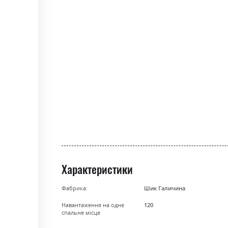
the
beginning
of
the
images
gallery
Характеристики
Фабрика:
Шик Галичина
Навантаження на одне
120
спальне місце