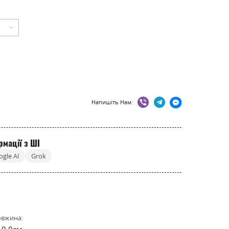
Напишіть Нам:
рмації з ШІ
ogle AI
Grok
вжина:
10.0см