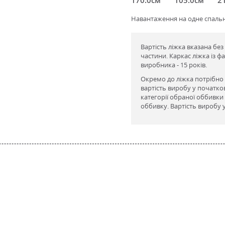
Навантаження на одне спальне
Вартість ліжка вказана бе
частини. Каркас ліжка із ф
виробника - 15 років.
Окремо до ліжка потрібно
вартість виробу у початков
категорії обраної оббивки
оббивку. Вартість виробу 