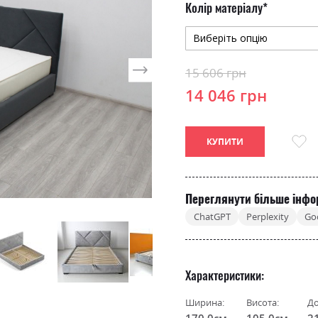
Колір матеріалу
15 606 грн
14 046 грн
КУПИТИ
Переглянути більше інфо
ChatGPT
Perplexity
Go
Характеристики
Ширина:
Висота:
До
170.0см
105.0см
2