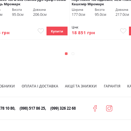
ць Міромарк
Кашемір Міромарк
а
Висота
Довжина
Ширина
Висота
Довжина
см
95.0см
206.0см
177.0см
95.0см
217.0см
Ціна:
Купити
6 грн
18 851 грн
ОБНИКИ
ОПЛАТА І ДОСТАВКА
АКЦІЇ ТА ЗНИЖКИ
ГАРАНТІЯ
К
878 10 80
(098) 517 86 25
(099) 326 22 68