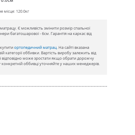
 місце: 120.0кг
з матрацу. Є можливість змінити розмір спальної
анери багатошарової - 6см. Гарантія на каркас від
 купити
ортопедичний матрац
. На сайті вказана
ій категорії оббивки. Вартість виробу залежить від
 і відповідно може зростати якщо обрати дорожчу
у конкретній оббивці уточняйте у наших менеджерів.