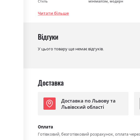
Стиль
мінімалізм, модерн
Матеріал
багатошарова фанера
Читати більше
Ніша для білизни
ні
Спальне місце
160х200
Відгуки
З матрацом
ні
У цього товару ще немає відгуків.
З підставкою під матрац
так
Доставка
Доставка по Львову та
Львівский області
Оплата
Готівковий, безготівковий розрахунок, оплата чере