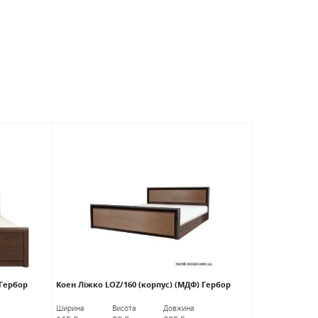
АКЦІЯ
 Гербор
Коен Ліжко LOZ/160 (корпус) (МДФ) Гербор
Лорен Ліжко (к
Ширина
Висота
Довжина
Ширина
В