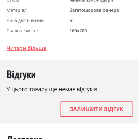
Матеріал
багатошарова фанера
Ніша для білизни
ні
Спальне місце
160х200
З матрацом
ні
Читати більше
З підставкою під матрац
так
Відгуки
У цього товару ще немає відгуків.
ЗАЛИШИТИ ВІДГУК