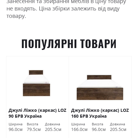
Занесення та збирання меблів в ціну товару
не входять. Ціна збірки залежить від виду
товару.
ПОПУЛЯРНІ ТОВАРИ
Джулі Ліжко (каркас) LOZ
Джулі Ліжко (каркас) LOZ
К
В
90 БРВ Україна
160 БРВ Україна
(
Ширина
Висота
Довжина
Ширина
Висота
Довжина
Ш
96.0см
79.5см
205.5см
166.0см
96.0см
205.5см
1