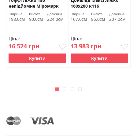
Тоффі Ліжко 180
Дональд Максі Ліжко
Л
непідйомне Міромарк
160х200 к116
Ширина
Висота
Довжина
Ширина
Висота
Довжина
Ш
м
198.0см
90.0см
224.0см
167.0см
85.0см
207.0см
1
Ціна:
Ціна:
Ц
16 524 грн
13 983 грн
1
1
Купити
Купити