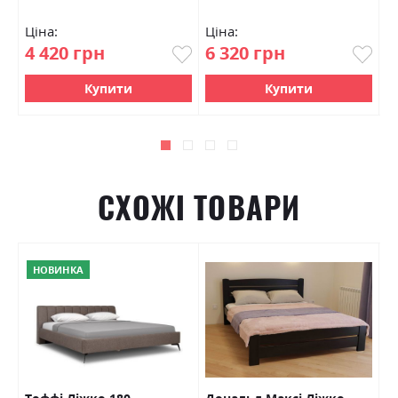
Ціна:
Ціна:
Ц
4 420 грн
6 320 грн
7
Купити
Купити
СХОЖІ ТОВАРИ
НОВИНКА