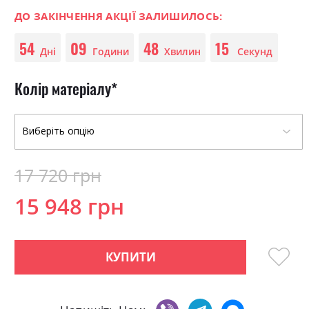
0
100
beginning
% of
of
ДО ЗАКІНЧЕННЯ АКЦІЇ ЗАЛИШИЛОСЬ:
the
54
09
48
15
images
Дні
Години
Хвилин
Секунд
gallery
Колір матеріалу
17 720 грн
15 948 грн
КУПИТИ