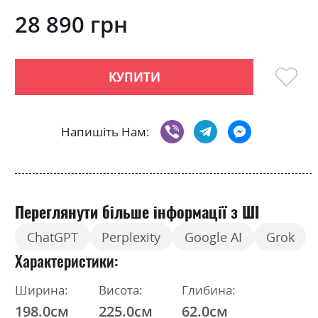
0
100
beginning
% of
of
28 890 грн
the
images
gallery
КУПИТИ
Напишіть Нам:
Переглянути більше інформації з ШІ
ChatGPT
Perplexity
Google AI
Grok
Характеристики
Ширина:
Висота:
Глибина:
198.0см
225.0см
62.0см