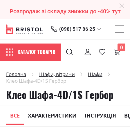
Розпродаж зі складу знижки до -40%
тут
(098) 517 86 25
0
КАТАЛОГ ТОВАРІВ
Головна
Шафи, вітрини
Шафи
Клео Шафа-4D/1S Гербор
Клео Шафа-4D/1S Гербор
ВСЕ
ХАРАКТЕРИСТИКИ
ІНСТРУКЦІЯ
В