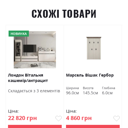
СХОЖІ ТОВАРИ
НОВИНКА
Лондон Вітальня
Марсель Вішак Гербор
В
кашемір/антрацит
3
Гербор
Ширина
Висота
Глибина
Ш
Cкладається з 3 елементів
96.0см
145.5см
6.0см
7
Ціна:
Ціна:
Ц
22 820 грн
4 860 грн
1