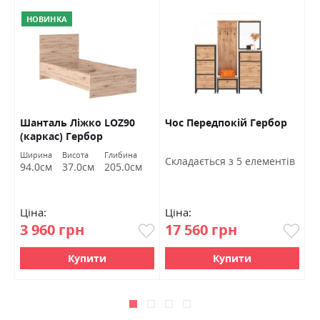
НОВИНКА
Шанталь Ліжко LOZ90
Чос Передпокій Гербор
Ш
(каркас) Гербор
в
Ширина
Висота
Глибина
Ш
Cкладається з 5 елементів
94.0см
37.0см
205.0см
7
Ціна:
Ціна:
Ц
3 960 грн
17 560 грн
4
Купити
Купити