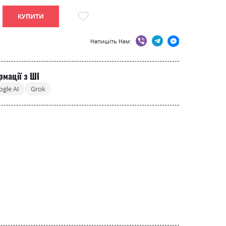
КУПИТИ
Напишіть Нам:
рмації з ШІ
ogle AI
Grok