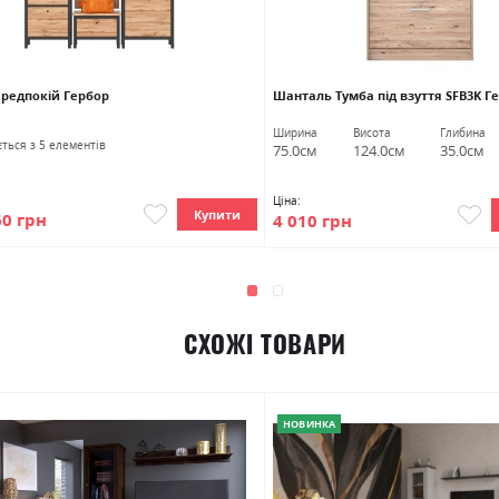
ередпокій Гербор
Шанталь Тумба під взуття SFB3K Г
Ширина
Висота
Глибина
ться з 5 елементів
75.0см
124.0см
35.0см
Ціна:
Купити
60 грн
4 010 грн
СХОЖІ ТОВАРИ
НОВИНКА