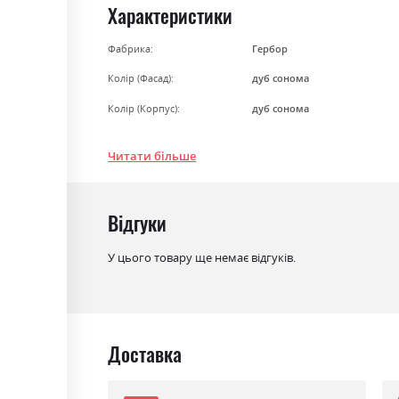
Характеристики
Фабрика:
Гербор
Колір (Фасад):
дуб сонома
Колір (Корпус):
дуб сонома
Колір матеріалу
дуб сонома
Читати більше
Стиль
мінімалізм, модерн
Матеріал
ламінована ДСП
Відгуки
У цього товару ще немає відгуків.
Доставка