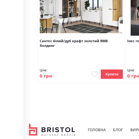
ний матовий
Сантес білий/дуб крафт золотий ВМВ
Інес 
Холдинг
Ціна:
Ціна:
Купити
Купити
0 грн
0 гр
ГОЛОВНА
БЛОГ
ВИР