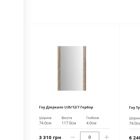
gallery
Гоу Дзеркало LUS/12/7 Гербор
Гоу Т
Ширина
Висота
Глибина
Ширин
74.0см
117.0см
4.0см
74.0с
3 310 грн
6 24