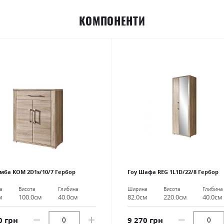
КОМПОНЕНТИ
умба KOM 2D1s/10/7 Гербор
Гоу Шафа REG 1L1D/22/8 Гербор
а
Висота
Глибина
Ширина
Висота
Глибина
м
100.0см
40.0см
82.0см
220.0см
40.0см
0 грн
9 270 грн