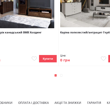
горіх канадський ВМВ Холдинг
Каріна попелястий/антрацит Герб
Ціна:
Купити
н
0 грн
ОБНИКИ
ОПЛАТА І ДОСТАВКА
АКЦІЇ ТА ЗНИЖКИ
ГАРАНТІЯ
К