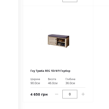
Гоу Тумба REG 1D/4/9 Гербор
Ширина
Висота
Глибина
90.0см
46.0см
36.0см
4 650 грн