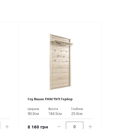
Гоу Вішак PAN/19/9 Гербор
Ширина
Висота
Глибина
90.0см
184.5см
25.0см
8 160 грн