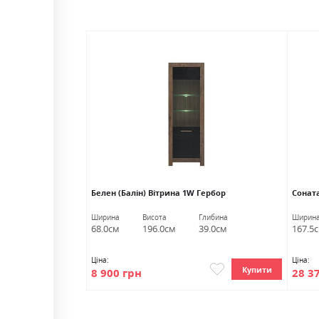
 SZF2D німфея
Белен (Балін) Вітрина 1W Гербор
Соната
ь Гербор
Глибина
Ширина
Висота
Глибина
Ширин
59.0см
68.0см
196.0см
39.0см
167.5
Ціна:
Ціна:
Купити
Купити
8 900 грн
28 3