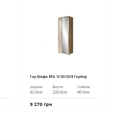
Гоу Шафа REG 1L1D/22/8 Гербор
Ширина
Висота
Глибина
82.0см
220.0см
40.0см
9 270 грн