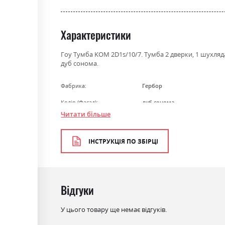
the
beginning
of
Характеристики
the
images
Гоу Тумба KOM 2D1s/10/7. Тумба 2 дверки, 1 шухляда
gallery
дуб сонома.
Фабрика:
Гербор
Колір (Фасад):
дуб сонома
Читати більше
Колір (Корпус):
дуб сонома
Колір матеріалу
дуб сонома
ІНСТРУКЦІЯ ПО ЗБІРЦІ
Стиль
мінімалізм, модерн
Матеріал
ламінована ДСП
Відгуки
У цього товару ще немає відгуків.