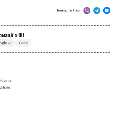
Напишіть Нам:
рмації з ШІ
ogle AI
Grok
ибина:
.0см