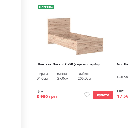
НОВИНКА
бор
Шанталь Ліжко LOZ90 (каркас) Гербор
Чос П
Глибина
Ширина
Висота
Глибина
Cкладає
54.0см
94.0см
37.0см
205.0см
Ціна:
Ціна:
Купити
Купити
17 5
3 960 грн