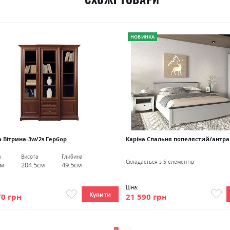
НОВИНКА
 Вітрина-3w/2s Гербор
Каріна Спальня попелястий/антра
а
Висота
Глибина
Cкладається з 5 елементів
см
204.5см
49.5см
Ціна:
Купити
21 590 грн
70 грн