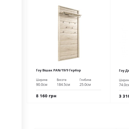
Гоу Вішак PAN/19/9 Гербор
Гоу Д
Ширина
Висота
Глибина
Ширин
90.0см
184.5см
25.0см
74.0с
8 160 грн
3 31