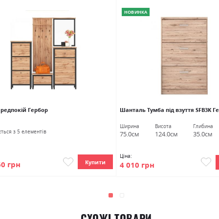
НОВИНКА
ередпокій Гербор
Шанталь Тумба під взуття SFB3K Г
Ширина
Висота
Глибина
ться з 5 елементів
75.0см
124.0см
35.0см
Ціна:
Купити
60 грн
4 010 грн
СХОЖІ ТОВАРИ