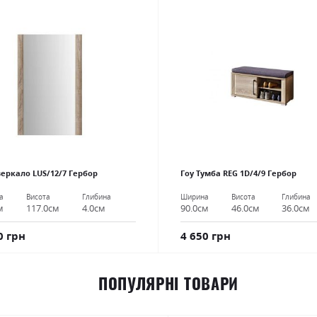
зеркало LUS/12/7 Гербор
Гоу Тумба REG 1D/4/9 Гербор
а
Висота
Глибина
Ширина
Висота
Глибина
м
117.0см
4.0см
90.0см
46.0см
36.0см
0 грн
4 650 грн
ПОПУЛЯРНІ ТОВАРИ