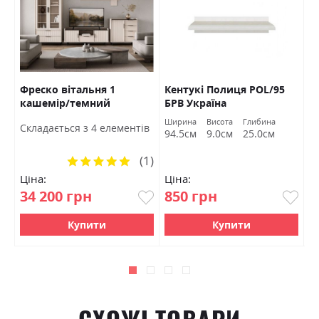
Фреско вітальня 1
Кентукі Полиця POL/95
К
кашемір/темний
БРВ Україна
S
мармур БРВ Україна
а
Ширина
Висота
Глибина
Ш
Cкладається з 4 елементів
м
94.5см
9.0см
25.0см
9
(1)
Рейтинг:
100%
Ціна:
Ціна:
Ц
34 200 грн
850 грн
1
Купити
Купити