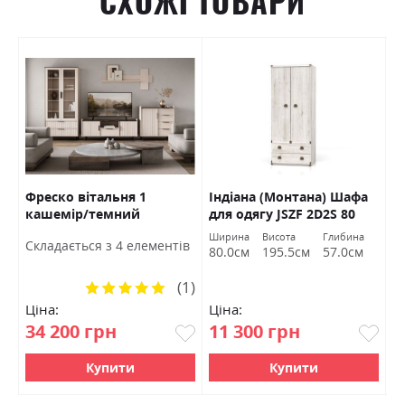
СХОЖІ ТОВАРИ
о/
Фреско вітальня 1
Індіана (Монтана) Шафа
Л
кашемір/темний
для одягу JSZF 2D2S 80
п
мармур БРВ Україна
сосна каньйон БРВ
Б
Ширина
Висота
Глибина
Ш
Cкладається з 4 елементів
Україна
80.0см
195.5см
57.0см
5
(1)
Рейтинг:
100%
Ціна:
Ціна:
Ц
34 200 грн
11 300 грн
5
Купити
Купити