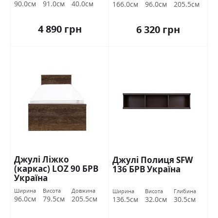
90.0см
91.0см
40.0см
166.0см
96.0см
205.5см
4 890 грн
6 320 грн
Джулі Ліжко
Джулі Полиця SFW
(каркас) LOZ 90 БРВ
136 БРВ Україна
Україна
Ширина
Висота
Довжина
Ширина
Висота
Глибина
96.0см
79.5см
205.5см
136.5см
32.0см
30.5см