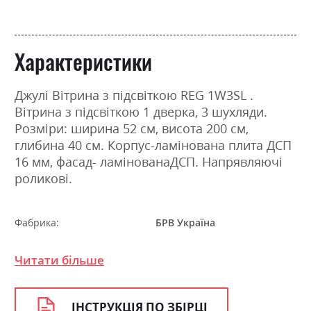
Характеристики
Джулі Вітрина з підсвіткою REG 1W3SL .
Вітрина з підсвіткою 1 дверка, 3 шухляди.
Розміри: ширина 52 см, висота 200 см,
глибина 40 см. Корпус-ламінована плита ДСП
16 мм, фасад- ламінованаДСП. Напрявляючі
роликові.
Фабрика:
БРВ Україна
Колір (Фасад):
дуб конкордія
Читати більше
Колір (Корпус):
венге магія
Колір матеріалу
дуб конкордія
ІНСТРУКЦІЯ ПО ЗБІРЦІ