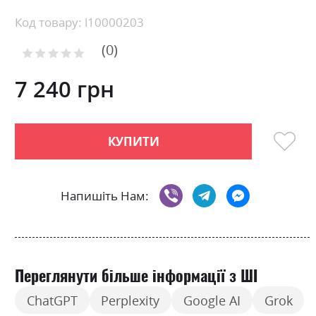
the
beginning
Код товару: l10000203
of
0
the
Рейтинг:
images
0
100
% of
gallery
7 240 грн
КУПИТИ
Напишіть Нам:
Переглянути більше інформації з ШІ
ChatGPT
Perplexity
Google AI
Grok