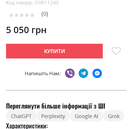
beginning
Код товару: l10011242
of
0
the
Рейтинг:
images
0
100
% of
gallery
5 050 грн
КУПИТИ
Напишіть Нам:
Переглянути більше інформації з ШІ
ChatGPT
Perplexity
Google AI
Grok
Характеристики