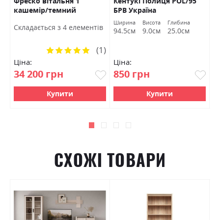
Фреско вітальня 1
Кентукі Полиця POL/95
К
кашемір/темний
БРВ Україна
S
мармур БРВ Україна
а
Ширина
Висота
Глибина
Ш
Cкладається з 4 елементів
м
94.5см
9.0см
25.0см
9
(1)
Рейтинг:
100%
Ціна:
Ціна:
Ц
34 200 грн
850 грн
1
Купити
Купити
СХОЖІ ТОВАРИ