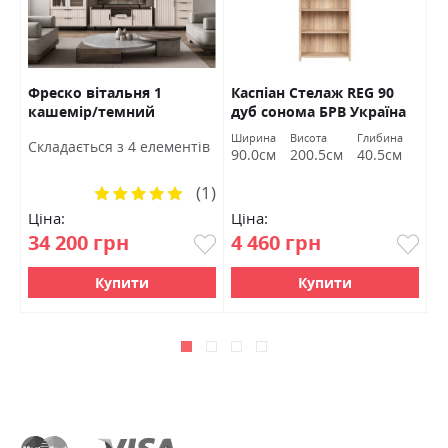
Фреско вітальня 1
Каспіан Стелаж REG 90
Я
кашемір/темний
дуб сонома БРВ Україна
ч
мармур БРВ Україна
У
Ширина
Висота
Глибина
Cкладається з 4 елементів
90.0см
200.5см
40.5см
(1)
Рейтинг:
100%
Ціна:
Ціна:
Ц
34 200 грн
4 460 грн
0
Купити
Купити