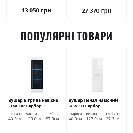
13 050 грн
27 370 грн
ПОПУЛЯРНІ ТОВАРИ
Вушер Вітрина навісна
Вушер Пенал навісний
В
SFW 1W Гербор
SFW 1D Гербор
2
а
Ширина
Висота
Глибина
Ширина
Висота
Глибина
Ш
м
40.0см
125.0см
37.5см
40.0см
125.0см
37.5см
9