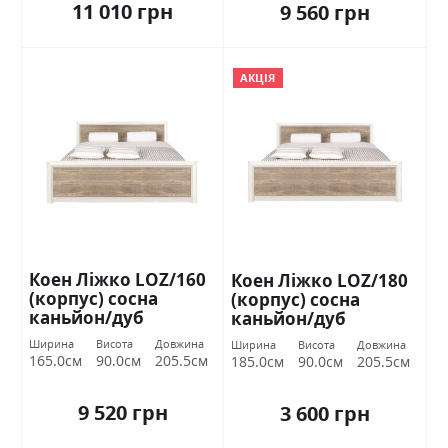
11 010 грн
9 560 грн
АКЦІЯ
Коен Ліжко LOZ/160
Коен Ліжко LOZ/180
(корпус) сосна
(корпус) сосна
каньйон/дуб
каньйон/дуб
корабельний БРВ
корабельний БРВ
Ширина
Висота
Довжина
Ширина
Висота
Довжина
Україна
Україна
165.0см
90.0см
205.5см
185.0см
90.0см
205.5см
9 520 грн
3 600 грн