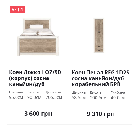
АКЦІЯ
Коен Ліжко LOZ/90
Коен Пенал REG 1D2S
(корпус) сосна
сосна каньйон/дуб
каньйон/дуб
корабельний БРВ
корабельний БРВ
Україна
Ширина
Висота
Довжина
Ширина
Висота
Глибина
Україна
95.0см
90.0см
205.5см
58.5см
200.5см
40.0см
3 600 грн
9 310 грн