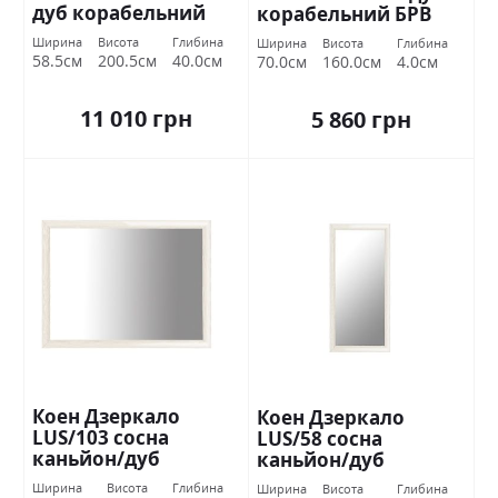
дуб корабельний
корабельний БРВ
БРВ Україна
Україна
Ширина
Висота
Глибина
Ширина
Висота
Глибина
58.5см
200.5см
40.0см
70.0см
160.0см
4.0см
11 010 грн
5 860 грн
Коен Дзеркало
Коен Дзеркало
LUS/103 сосна
LUS/58 сосна
каньйон/дуб
каньйон/дуб
корабельний БРВ
корабельний БРВ
Ширина
Висота
Глибина
Ширина
Висота
Глибина