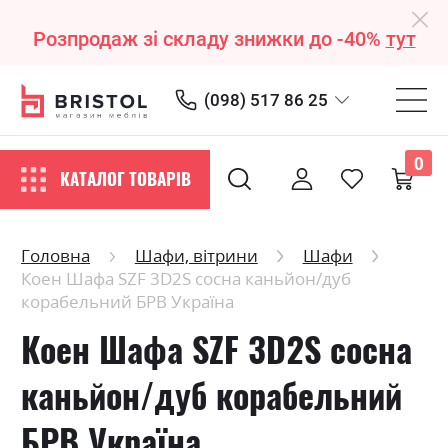
Розпродаж зі складу знижки до -40%
тут
(098) 517 86 25
0
КАТАЛОГ ТОВАРІВ
Головна
Шафи, вітрини
Шафи
Коен Шафа SZF 3D2S сосна каньйон/дуб
корабельний БРВ Україна
Коен Шафа SZF 3D2S сосна
каньйон/дуб корабельний
БРВ Україна