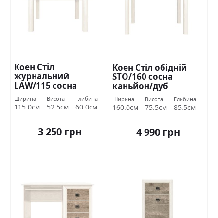
Коен Стіл
Коен Стіл обідній
журнальний
STO/160 сосна
LAW/115 сосна
каньйон/дуб
каньйон/дуб
корабельний БРВ
Ширина
Висота
Глибина
Ширина
Висота
Глибина
корабельний БРВ
Україна
115.0см
52.5см
60.0см
160.0см
75.5см
85.5см
Україна
3 250 грн
4 990 грн