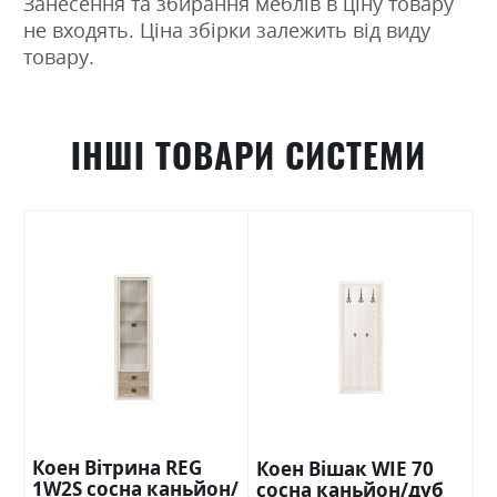
Занесення та збирання меблів в ціну товару
не входять. Ціна збірки залежить від виду
товару.
ІНШІ ТОВАРИ СИСТЕМИ
Коен Вітрина REG
Коен Вішак WIE 70
1W2S сосна каньйон/
сосна каньйон/дуб