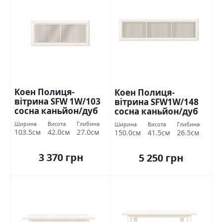
Коен Полиця-
Коен Полиця-
вітрина SFW 1W/103
вітрина SFW1W/148
сосна каньйон/дуб
сосна каньйон/дуб
корабельний БРВ
корабельний БРВ
Ширина
Висота
Глибина
Ширина
Висота
Глибина
Україна
Україна
103.5см
42.0см
27.0см
150.0см
41.5см
26.5см
3 370 грн
5 250 грн