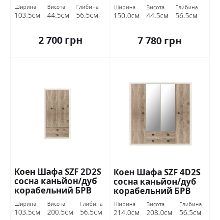
БРВ Україна
БРВ Україна
Ширина
Висота
Глибина
Ширина
Висота
Глибина
103.5см
44.5см
56.5см
150.0см
44.5см
56.5см
2 700 грн
7 780 грн
Коен Шафа SZF 2D2S
Коен Шафа SZF 4D2S
сосна каньйон/дуб
сосна каньйон/дуб
корабельний БРВ
корабельний БРВ
Україна
Україна
Ширина
Висота
Глибина
Ширина
Висота
Глибина
103.5см
200.5см
56.5см
214.0см
208.0см
56.5см