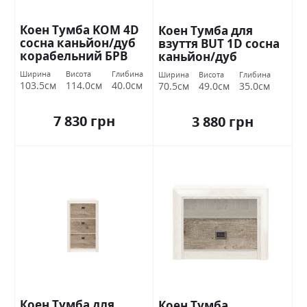
Коен Тумба KOM 4D
Коен Тумба для
сосна каньйон/дуб
взуття BUT 1D сосна
корабельний БРВ
каньйон/дуб
Україна
корабельний БРВ
Ширина
Висота
Глибина
Ширина
Висота
Глибина
Україна
103.5см
114.0см
40.0см
70.5см
49.0см
35.0см
7 830 грн
3 880 грн
Коен Тумба для
Коен Тумба