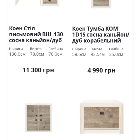
Коен Стіл
Коен Тумба KOM
письмовий BIU_130
1D1S сосна каньйон/
сосна каньйон/дуб
дуб корабельний
корабельний БРВ
БРВ Україна
Ширина
Висота
Глибина
Ширина
Висота
Глибина
Україна
130.0см
78.0см
70.0см
58.5см
93.5см
35.0см
11 300 грн
4 990 грн