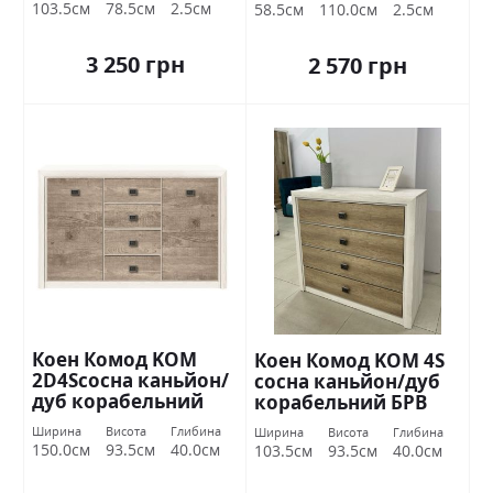
Україна
Україна
103.5см
78.5см
2.5см
58.5см
110.0см
2.5см
3 250 грн
2 570 грн
Коен Комод KOM
Коен Комод KOM 4S
2D4Sсосна каньйон/
сосна каньйон/дуб
дуб корабельний
корабельний БРВ
БРВ Україна
Україна
Ширина
Висота
Глибина
Ширина
Висота
Глибина
150.0см
93.5см
40.0см
103.5см
93.5см
40.0см