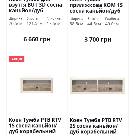
взуття BUT 3D сосна
приліжкова KOM 1S
каньйон/дуб
сосна каньйон/дуб
корабельний БРВ
корабельний БРВ
Ширина
Висота
Глибина
Ширина
Висота
Глибина
Україна
Україна
70.5см
121.5см
17.5см
58.5см
44.5см
40.0см
6 660 грн
3 700 грн
АКЦІЯ
Коен Тумба РТВ RTV
Коен Тумба РТВ RTV
1S сосна каньйон/
2S сосна каньйон/
дуб корабельний
дуб корабельний