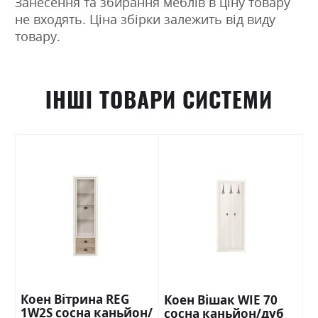
Занесення та збирання меблів в ціну товару
не входять. Ціна збірки залежить від виду
товару.
ІНШІ ТОВАРИ СИСТЕМИ
Коен Вітрина REG
Коен Вішак WIE 70
1W2S сосна каньйон/
сосна каньйон/дуб