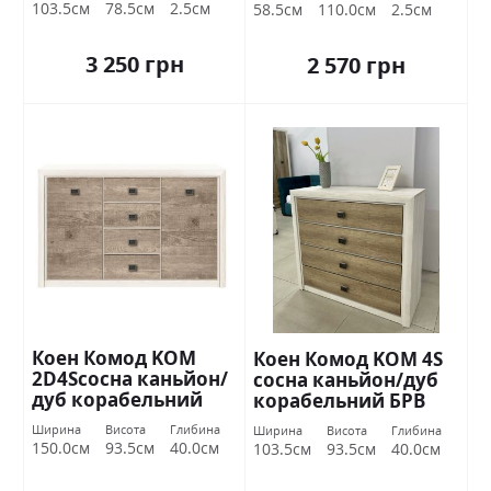
Україна
Україна
103.5см
78.5см
2.5см
58.5см
110.0см
2.5см
3 250 грн
2 570 грн
Коен Комод KOM
Коен Комод KOM 4S
2D4Sсосна каньйон/
сосна каньйон/дуб
дуб корабельний
корабельний БРВ
БРВ Україна
Україна
Ширина
Висота
Глибина
Ширина
Висота
Глибина
150.0см
93.5см
40.0см
103.5см
93.5см
40.0см