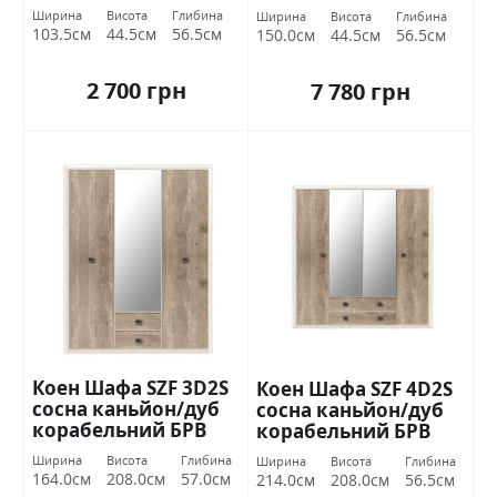
БРВ Україна
БРВ Україна
Ширина
Висота
Глибина
Ширина
Висота
Глибина
103.5см
44.5см
56.5см
150.0см
44.5см
56.5см
2 700 грн
7 780 грн
Коен Шафа SZF 3D2S
Коен Шафа SZF 4D2S
сосна каньйон/дуб
сосна каньйон/дуб
корабельний БРВ
корабельний БРВ
Україна
Україна
Ширина
Висота
Глибина
Ширина
Висота
Глибина
164.0см
208.0см
57.0см
214.0см
208.0см
56.5см