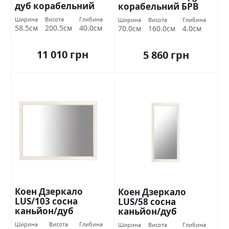
дуб корабельний
корабельний БРВ
БРВ Україна
Україна
Ширина
Висота
Глибина
Ширина
Висота
Глибина
58.5см
200.5см
40.0см
70.0см
160.0см
4.0см
11 010 грн
5 860 грн
Коен Дзеркало
Коен Дзеркало
LUS/103 сосна
LUS/58 сосна
каньйон/дуб
каньйон/дуб
корабельний БРВ
корабельний БРВ
Ширина
Висота
Глибина
Ширина
Висота
Глибина