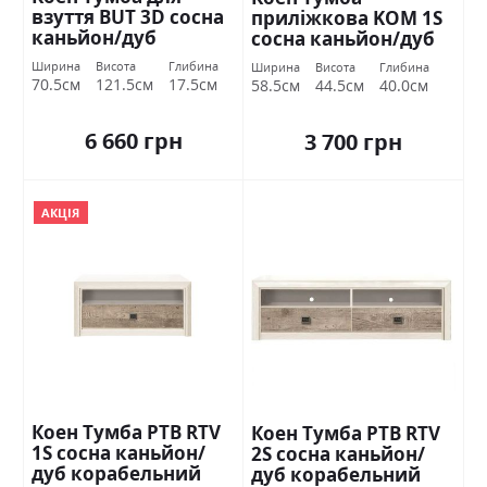
взуття BUT 3D сосна
приліжкова KOM 1S
каньйон/дуб
сосна каньйон/дуб
корабельний БРВ
корабельний БРВ
Ширина
Висота
Глибина
Ширина
Висота
Глибина
Україна
Україна
70.5см
121.5см
17.5см
58.5см
44.5см
40.0см
6 660 грн
3 700 грн
АКЦІЯ
Коен Тумба РТВ RTV
Коен Тумба РТВ RTV
1S сосна каньйон/
2S сосна каньйон/
дуб корабельний
дуб корабельний