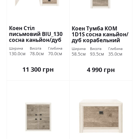
Коен Стіл
Коен Тумба KOM
письмовий BIU_130
1D1S сосна каньйон/
сосна каньйон/дуб
дуб корабельний
корабельний БРВ
БРВ Україна
Ширина
Висота
Глибина
Ширина
Висота
Глибина
Україна
130.0см
78.0см
70.0см
58.5см
93.5см
35.0см
11 300 грн
4 990 грн