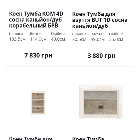
Коен Тумба KOM 4D
Коен Тумба для
сосна каньйон/дуб
взуття BUT 1D сосна
корабельний БРВ
каньйон/дуб
Україна
корабельний БРВ
Ширина
Висота
Глибина
Ширина
Висота
Глибина
Україна
103.5см
114.0см
40.0см
70.5см
49.0см
35.0см
7 830 грн
3 880 грн
Коен Тумба для
Коен Тумба