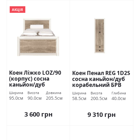
АКЦІЯ
Коен Ліжко LOZ/90
Коен Пенал REG 1D2S
(корпус) сосна
сосна каньйон/дуб
каньйон/дуб
корабельний БРВ
корабельний БРВ
Україна
Ширина
Висота
Довжина
Ширина
Висота
Глибина
Україна
95.0см
90.0см
205.5см
58.5см
200.5см
40.0см
3 600 грн
9 310 грн