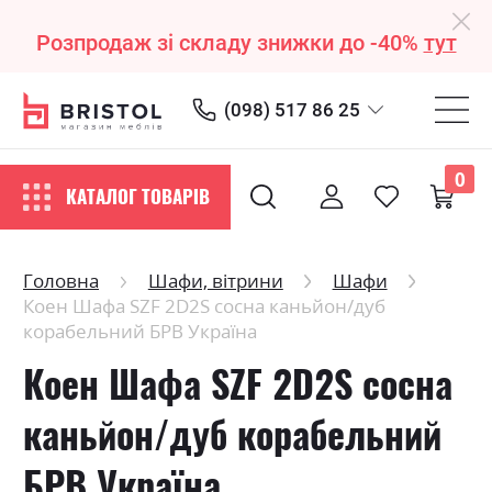
Розпродаж зі складу знижки до -40%
тут
(098) 517 86 25
0
КАТАЛОГ ТОВАРІВ
Головна
Шафи, вітрини
Шафи
Коен Шафа SZF 2D2S сосна каньйон/дуб
корабельний БРВ Україна
Коен Шафа SZF 2D2S сосна
каньйон/дуб корабельний
БРВ Україна