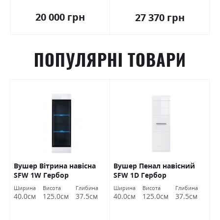
20 000 грн
27 370 грн
ПОПУЛЯРНІ ТОВАРИ
Вушер Вітрина навісна
Вушер Пенал навісний
В
SFW 1W Гербор
SFW 1D Гербор
2
а
Ширина
Висота
Глибина
Ширина
Висота
Глибина
Ш
м
40.0см
125.0см
37.5см
40.0см
125.0см
37.5см
9