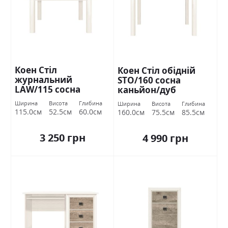
Коен Стіл
Коен Стіл обідній
журнальний
STO/160 сосна
LAW/115 сосна
каньйон/дуб
каньйон/дуб
корабельний БРВ
Ширина
Висота
Глибина
Ширина
Висота
Глибина
корабельний БРВ
Україна
115.0см
52.5см
60.0см
160.0см
75.5см
85.5см
Україна
3 250 грн
4 990 грн