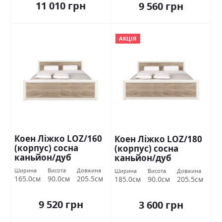
11 010 грн
9 560 грн
АКЦІЯ
Коен Ліжко LOZ/160
Коен Ліжко LOZ/180
(корпус) сосна
(корпус) сосна
каньйон/дуб
каньйон/дуб
корабельний БРВ
корабельний БРВ
Ширина
Висота
Довжина
Ширина
Висота
Довжина
Україна
Україна
165.0см
90.0см
205.5см
185.0см
90.0см
205.5см
9 520 грн
3 600 грн