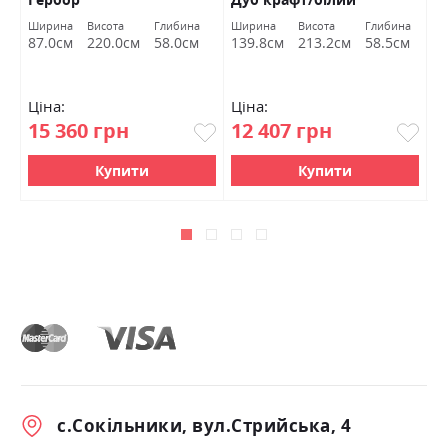
глянець Міромарк
а
Ширина
Висота
Глибина
Ширина
Висота
Глибина
Ш
м
87.0см
220.0см
58.0см
139.8см
213.2см
58.5см
1
Ціна:
Ціна:
Ц
15 360 грн
12 407 грн
1
Купити
Купити
с.Сокільники, вул.Стрийська, 4