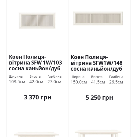
Коен Полиця-
Коен Полиця-
вітрина SFW 1W/103
вітрина SFW1W/148
сосна каньйон/дуб
сосна каньйон/дуб
корабельний БРВ
корабельний БРВ
Ширина
Висота
Глибина
Ширина
Висота
Глибина
Україна
Україна
103.5см
42.0см
27.0см
150.0см
41.5см
26.5см
3 370 грн
5 250 грн