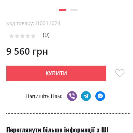
Skip
Код товару: l10011024
to
0
the
Рейтинг:
0
100
beginning
% of
of
9 560 грн
the
images
gallery
КУПИТИ
Напишіть Нам:
Переглянути більше інформації з ШІ