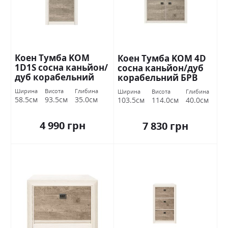
Коен Тумба KOM
Коен Тумба KOM 4D
1D1S сосна каньйон/
сосна каньйон/дуб
дуб корабельний
корабельний БРВ
БРВ Україна
Україна
Ширина
Висота
Глибина
Ширина
Висота
Глибина
58.5см
93.5см
35.0см
103.5см
114.0см
40.0см
4 990 грн
7 830 грн