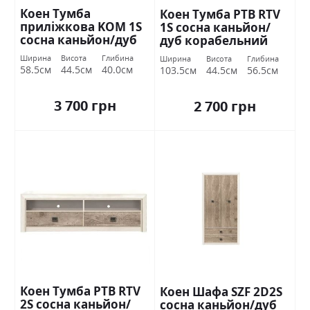
Коен Тумба
Коен Тумба РТВ RTV
приліжкова KOM 1S
1S сосна каньйон/
сосна каньйон/дуб
дуб корабельний
корабельний БРВ
БРВ Україна
Ширина
Висота
Глибина
Ширина
Висота
Глибина
Україна
58.5см
44.5см
40.0см
103.5см
44.5см
56.5см
3 700 грн
2 700 грн
Коен Тумба РТВ RTV
Коен Шафа SZF 2D2S
2S сосна каньйон/
сосна каньйон/дуб