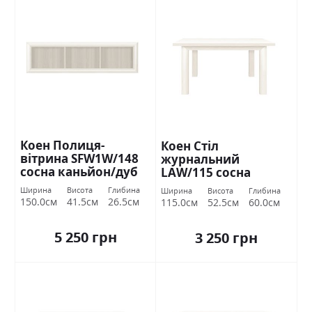
Коен Полиця-
Коен Стіл
вітрина SFW1W/148
журнальний
сосна каньйон/дуб
LAW/115 сосна
корабельний БРВ
каньйон/дуб
Ширина
Висота
Глибина
Ширина
Висота
Глибина
Україна
корабельний БРВ
150.0см
41.5см
26.5см
115.0см
52.5см
60.0см
Україна
5 250 грн
3 250 грн