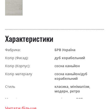
Характеристики
Фабрика:
БРВ Україна
Колір (Фасад):
дуб корабельний
Колір (Корпус):
сосна каньйон
Колір матеріалу
сосна каньйон/дуб
корабельний
Стиль
класика, мінімалізм,
модерн, ретро
Матеріал
ламінована ДСП
Читати більше