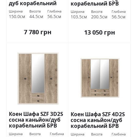
дуб корабельний
корабельний БРВ
БРВ Україна
Україна
Ширина
Висота
Глибина
Ширина
Висота
Глибина
150.0см
44.5см
56.5см
103.5см
200.5см
56.5см
7 780 грн
13 050 грн
Коен Шафа SZF 3D2S
Коен Шафа SZF 4D2S
сосна каньйон/дуб
сосна каньйон/дуб
корабельний БРВ
корабельний БРВ
Україна
Україна
Ширина
Висота
Глибина
Ширина
Висота
Глибина