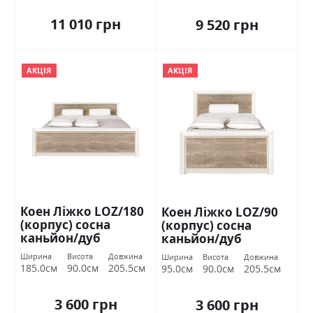
11 010 грн
9 520 грн
АКЦІЯ
АКЦІЯ
Коен Ліжко LOZ/180
Коен Ліжко LOZ/90
(корпус) сосна
(корпус) сосна
каньйон/дуб
каньйон/дуб
корабельний БРВ
корабельний БРВ
Ширина
Висота
Довжина
Ширина
Висота
Довжина
Україна
Україна
185.0см
90.0см
205.5см
95.0см
90.0см
205.5см
3 600 грн
3 600 грн