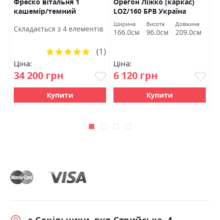
Фреско вітальня 1
Орегон Ліжко (каркас)
К
кашемір/темний
LOZ/160 БРВ Україна
с
мармур БРВ Україна
Ширина
Висота
Довжина
Cкладається з 4 елементів
C
166.0см
96.0см
209.0см
(1)
Рейтинг:
100%
Ціна:
Ціна:
Ц
34 200 грн
6 120 грн
1
Купити
Купити