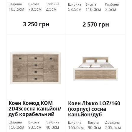
корабельний БРВ
корабельний БРВ
Ширина
Висота
Глибина
Ширина
Висота
Глибина
Україна
Україна
103.5см
78.5см
2.5см
58.5см
110.0см
2.5см
3 250 грн
2 570 грн
Коен Комод KOM
Коен Ліжко LOZ/160
2D4Sсосна каньйон/
(корпус) сосна
дуб корабельний
каньйон/дуб
БРВ Україна
корабельний БРВ
Ширина
Висота
Глибина
Ширина
Висота
Довжина
Україна
150.0см
93.5см
40.0см
165.0см
90.0см
205.5см