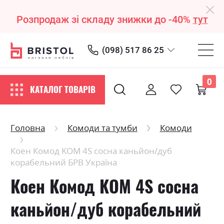
Розпродаж зі складу знижки до -40%
тут
(098) 517 86 25
0
КАТАЛОГ ТОВАРІВ
Головна
Комоди та тумби
Комоди
Коен Комод KOM 4S сосна каньйон/дуб
корабельний БРВ Україна
Коен Комод KOM 4S сосна
каньйон/дуб корабельний