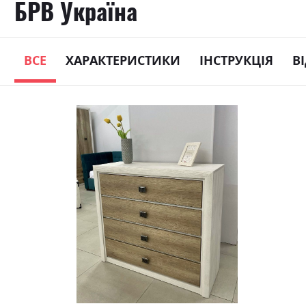
БРВ Україна
ВСЕ
ХАРАКТЕРИСТИКИ
ІНСТРУКЦІЯ
В
Skip
to
the
end
of
the
images
gallery