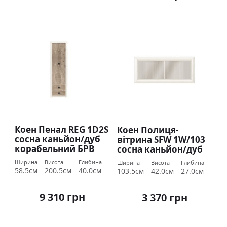
Коен Пенал REG 1D2S
Коен Полиця-
сосна каньйон/дуб
вітрина SFW 1W/103
корабельний БРВ
сосна каньйон/дуб
Україна
корабельний БРВ
Ширина
Висота
Глибина
Ширина
Висота
Глибина
Україна
58.5см
200.5см
40.0см
103.5см
42.0см
27.0см
9 310 грн
3 370 грн