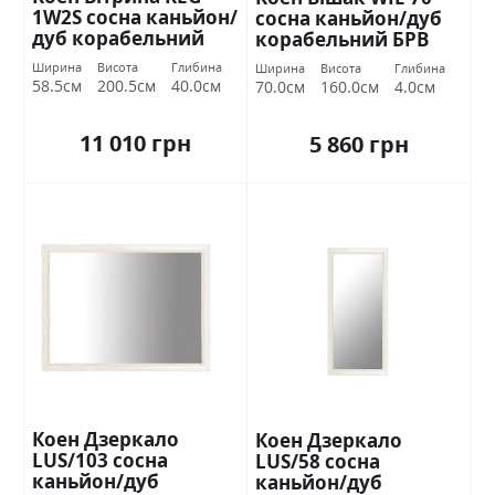
1W2S сосна каньйон/
сосна каньйон/дуб
дуб корабельний
корабельний БРВ
БРВ Україна
Україна
Ширина
Висота
Глибина
Ширина
Висота
Глибина
58.5см
200.5см
40.0см
70.0см
160.0см
4.0см
11 010 грн
5 860 грн
Коен Дзеркало
Коен Дзеркало
LUS/103 сосна
LUS/58 сосна
каньйон/дуб
каньйон/дуб