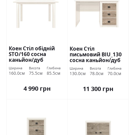
Коен Стіл обідній
Коен Стіл
STO/160 сосна
письмовий BIU_130
каньйон/дуб
сосна каньйон/дуб
корабельний БРВ
корабельний БРВ
Ширина
Висота
Глибина
Ширина
Висота
Глибина
Україна
Україна
160.0см
75.5см
85.5см
130.0см
78.0см
70.0см
4 990 грн
11 300 грн