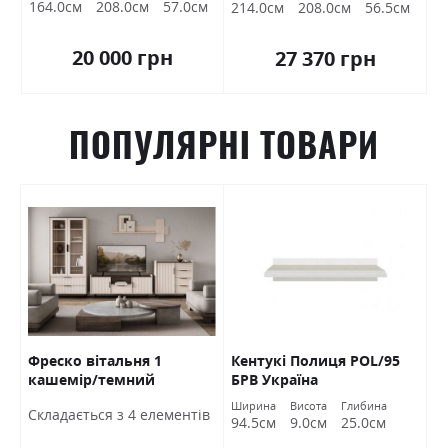
164.0см
208.0см
57.0см
214.0см
208.0см
56.5см
20 000 грн
27 370 грн
ПОПУЛЯРНІ ТОВАРИ
Фреско вітальня 1
Кентукі Полиця POL/95
К
кашемір/темний
БРВ Україна
S
мармур БРВ Україна
а
Ширина
Висота
Глибина
Ш
Cкладається з 4 елементів
м
94.5см
9.0см
25.0см
9