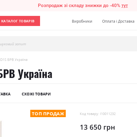
Розпродаж зі складу знижки до -40%
тут
КАТАЛОГ ТОВАРІВ
Виробники
Оплата і Доставка
шуковий запит
D1S БРВ Україна
БРВ Україна
ТАВКА
СХОЖІ ТОВАРИ
ТОП ПРОДАЖ
Код товару: l10011232
13 650 грн