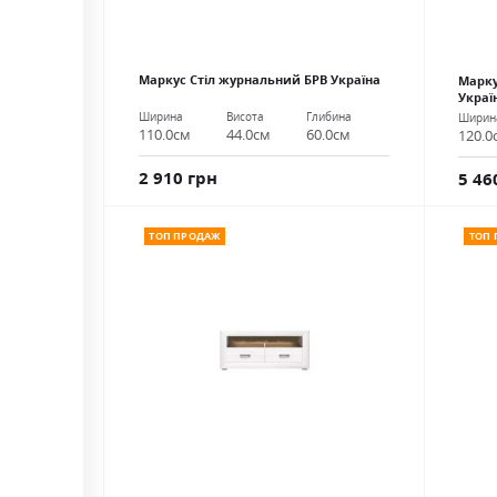
Маркус Стіл журнальний БРВ Україна
Марку
Украї
Ширина
Висота
Глибина
Ширин
110.0см
44.0см
60.0см
120.0
2 910 грн
5 46
ТОП ПРОДАЖ
ТОП