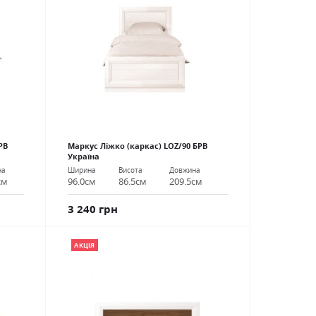
РВ
Маркус Ліжко (каркас) LOZ/90 БРВ
Україна
на
Ширина
Висота
Довжина
см
96.0см
86.5см
209.5см
3 240 грн
АКЦІЯ