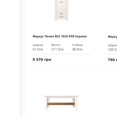
Маркус Пенал REG 1D2S БРВ Україна
Марку
Ширина
Висота
Глибина
Ширин
61.5см
211.5см
38.0см
106.5
9 370 грн
790 