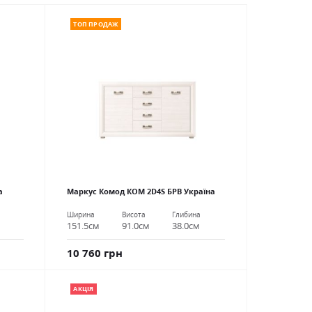
ТОП ПРОДАЖ
а
Маркус Комод КОМ 2D4S БРВ Україна
Ширина
Висота
Глибина
151.5см
91.0см
38.0см
10 760 грн
АКЦІЯ