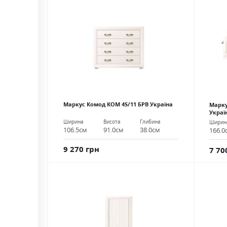
Маркус Комод КОМ 4S/11 БРВ Україна
Марку
Украї
Ширина
Висота
Глибина
Ширин
106.5см
91.0см
38.0см
166.0
9 270 грн
7 70