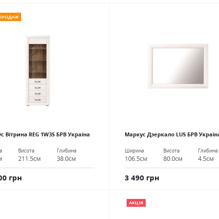
 ПРОДАЖ
с Вітрина REG 1W3S БРВ Україна
Маркус Дзеркало LUS БРВ Україн
а
Висота
Глибина
Ширина
Висота
Глибина
м
211.5см
38.0см
106.5см
80.0см
4.5см
00 грн
3 490 грн
АКЦІЯ