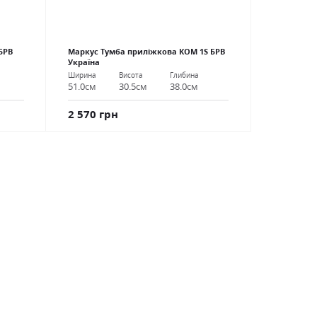
БРВ
Маркус Тумба приліжкова КОМ 1S БРВ
Україна
Ширина
Висота
Глибина
51.0см
30.5см
38.0см
2 570 грн