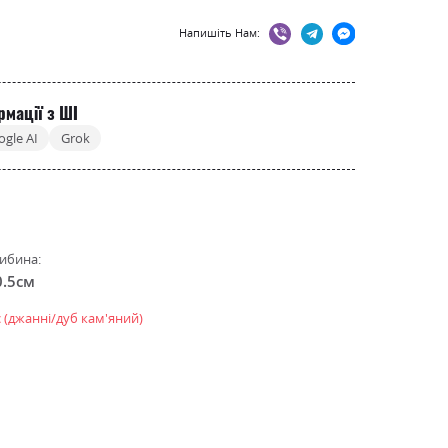
Напишіть Нам:
рмації з ШІ
ogle AI
Grok
ибина:
0.5см
 (джанні/дуб кам'яний)