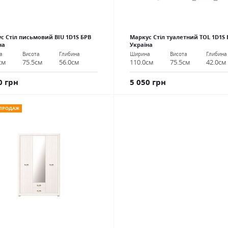
с Стіл письмовий BIU 1D1S БРВ
Маркус Стіл туалетний ТОL 1D1S 
на
Україна
а
Висота
Глибина
Ширина
Висота
Глибина
см
75.5см
56.0см
110.0см
75.5см
42.0см
0 грн
5 050 грн
 ПРОДАЖ