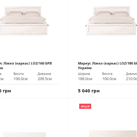
с Ліжко (каркас) LOZ/160 БРВ
Маркус Ліжко (каркас) LOZ/180 Б
на
Україна
а
Висота
Довжина
Ширина
Висота
Довжи
см
100.0см
209.5см
186.0см
100.0см
210.0
0 грн
5 040 грн
АКЦІЯ