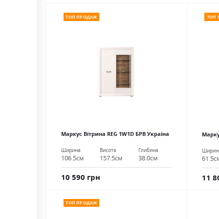
ТОП ПРОДАЖ
ТОП
Маркус Вітрина REG 1W1D БРВ Україна
Марку
Ширина
Висота
Глибина
Ширин
106.5см
157.5см
38.0см
61.5с
10 590 грн
11 8
ТОП ПРОДАЖ