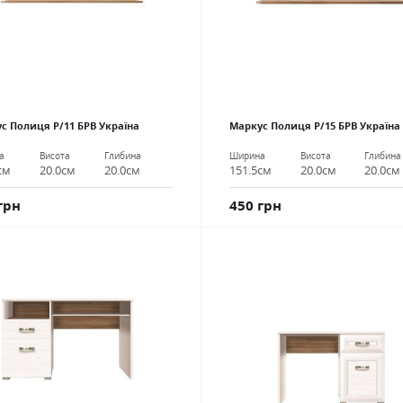
с Полиця P/11 БРВ Україна
Маркус Полиця P/15 БРВ Україна
а
Висота
Глибина
Ширина
Висота
Глибина
см
20.0см
20.0см
151.5см
20.0см
20.0см
грн
450 грн