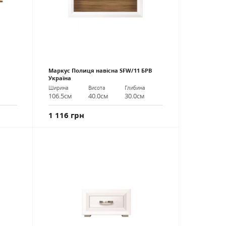
Маркус Полиця навісна SFW/11 БРВ
Україна
Ширина
Висота
Глибина
106.5см
40.0см
30.0см
1 116 грн