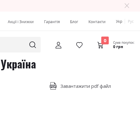
Укр
Рус
Акції і Знижки
Гарантія
Блог
Контакти
0
Сума покупок:
0 грн
 Україна
Завантажити pdf файл