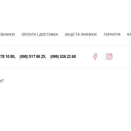
ОБНИКИ
ОПЛАТА І ДОСТАВКА
АКЦІЇ ТА ЗНИЖКИ
ГАРАНТІЯ
К
878 10 80
(098) 517 86 25
(099) 326 22 68
ol”