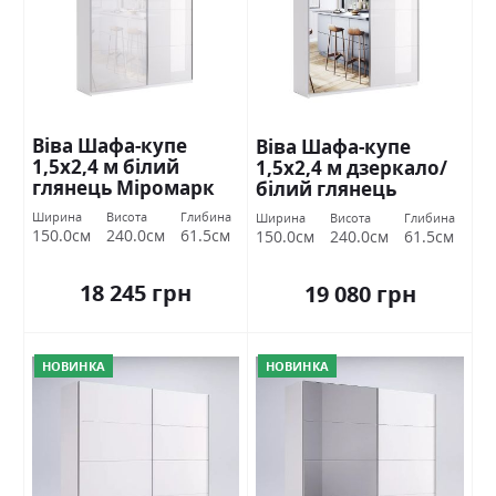
Віва Шафа-купе
Віва Шафа-купе
1,5х2,4 м білий
1,5х2,4 м дзеркало/
глянець Міромарк
білий глянець
Міромарк
Ширина
Висота
Глибина
Ширина
Висота
Глибина
150.0см
240.0см
61.5см
150.0см
240.0см
61.5см
18 245 грн
19 080 грн
НОВИНКА
НОВИНКА