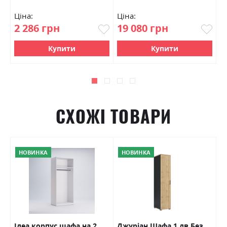
Ціна:
Ціна:
Ц
2 286 грн
19 080 грн
2
Купити
Купити
СХОЖІ ТОВАРИ
НОВИНКА
НОВИНКА
Ідеа корпус шафа на 2
Джуріан Шафа 1 дв Без
І