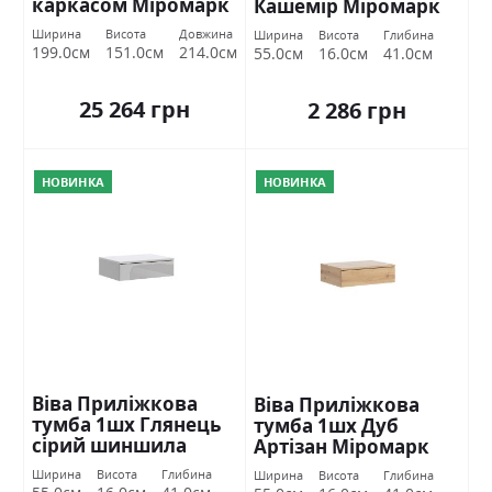
каркасом Міромарк
Кашемір Міромарк
Ширина
Висота
Довжина
Ширина
Висота
Глибина
199.0см
151.0см
214.0см
55.0см
16.0см
41.0см
25 264 грн
2 286 грн
НОВИНКА
НОВИНКА
Віва Приліжкова
Віва Приліжкова
тумба 1шх Глянець
тумба 1шх Дуб
сірий шиншила
Артізан Міромарк
Міромарк
Ширина
Висота
Глибина
Ширина
Висота
Глибина