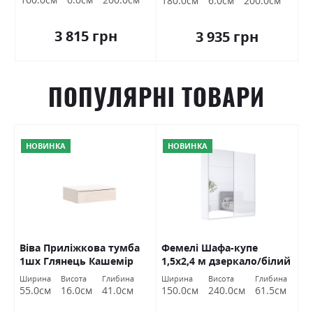
180.0см
6.0см
200.0см
3 815 грн
3 935 грн
ПОПУЛЯРНІ ТОВАРИ
НОВИНКА
НОВИНКА
Віва Приліжкова тумба
Фемелі Шафа-купе
Ф
1шх Глянець Кашемір
1,5х2,4 м дзеркало/білий
2
Міромарк
глянець Міромарк
М
Ширина
Висота
Глибина
Ширина
Висота
Глибина
Ш
55.0см
16.0см
41.0см
150.0см
240.0см
61.5см
2