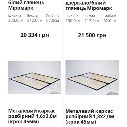
білий глянець
дзеркало/білий
Міромарк
глянець Міромарк
Ширина
Висота
Глибина
Ширина
Висота
Глибина
250.0см
212.0см
62.0см
250.0см
212.0см
62.0см
20 334 грн
21 500 грн
Металевий каркас
Металевий каркас
розбірний 1,6х2,0м
розбірний 1,8х2,0м
(крок 45мм)
(крок 45мм)