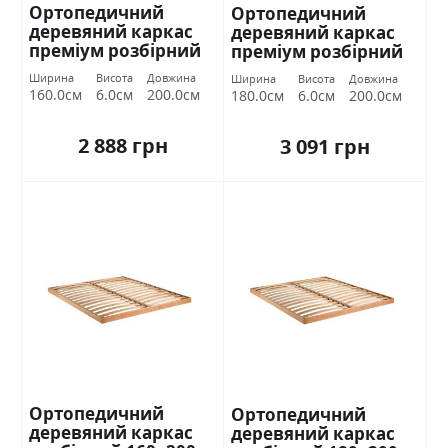
Ортопедичний
Ортопедичний
деревяний каркас
деревяний каркас
преміум розбірний
преміум розбірний
160х200 Міромарк
180х200 Міромарк
Ширина
Висота
Довжина
Ширина
Висота
Довжина
160.0см
6.0см
200.0см
180.0см
6.0см
200.0см
2 888 грн
3 091 грн
Ортопедичний
Ортопедичний
деревяний каркас
деревяний каркас