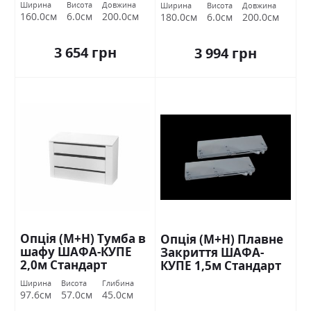
Ширина
Висота
Довжина
Ширина
Висота
Довжина
160.0см
6.0см
200.0см
180.0см
6.0см
200.0см
3 654 грн
3 994 грн
Опція (М+Н) Тумба в
Опція (М+Н) Плавне
шафу ШАФА-КУПЕ
Закриття ШАФА-
2,0м Стандарт
КУПЕ 1,5м Стандарт
Ширина
Висота
Глибина
97.6см
57.0см
45.0см