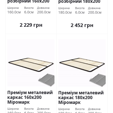
розбірний 160х200
розбірний 180х200
Міромарк
Міромарк
Ширина
Висота
Довжина
Ширина
Висота
Довжина
160.0см
6.0см
200.0см
180.0см
6.0см
200.0см
2 229 грн
2 452 грн
Преміум металевий
Преміум металевий
каркас 160х200
каркас 180х200
Міромарк
Міромарк
Ширина
Висота
Довжина
Ширина
Висота
Довжина
160.0см
6.0см
200.0см