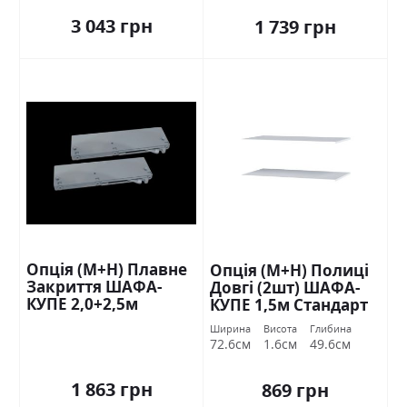
3 043 грн
1 739 грн
Опція (М+Н) Плавне
Опція (М+Н) Полиці
Закриття ШАФА-
Довгі (2шт) ШАФА-
КУПЕ 2,0+2,5м
КУПЕ 1,5м Стандарт
Стандарт
Ширина
Висота
Глибина
72.6см
1.6см
49.6см
1 863 грн
869 грн