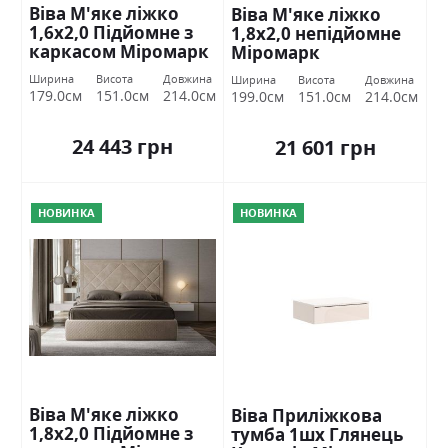
Віва М'яке ліжко
Віва М'яке ліжко
1,6х2,0 Підйомне з
1,8х2,0 непідйомне
каркасом Міромарк
Міромарк
Ширина
Висота
Довжина
Ширина
Висота
Довжина
179.0см
151.0см
214.0см
199.0см
151.0см
214.0см
24 443 грн
21 601 грн
НОВИНКА
НОВИНКА
Віва М'яке ліжко
Віва Приліжкова
1,8х2,0 Підйомне з
тумба 1шх Глянець