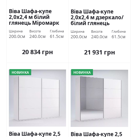
Віва Шафа-купе
Віва Шафа-купе
2,0х2,4 м білий
2,0х2,4 м дзеркало/
глянець Міромарк
білий глянець
Міромарк
Ширина
Висота
Глибина
Ширина
Висота
Глибина
200.0см
240.0см
61.5см
200.0см
240.0см
61.5см
20 834 грн
21 931 грн
НОВИНКА
НОВИНКА
Віва Шафа-купе 2,5
Віва Шафа-купе 2,5