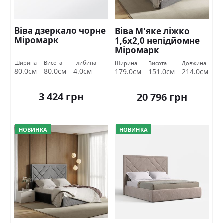
Віва дзеркало чорне
Віва М'яке ліжко
Міромарк
1,6х2,0 непідйомне
Міромарк
Ширина
Висота
Глибина
Ширина
Висота
Довжина
80.0см
80.0см
4.0см
179.0см
151.0см
214.0см
3 424 грн
20 796 грн
НОВИНКА
НОВИНКА