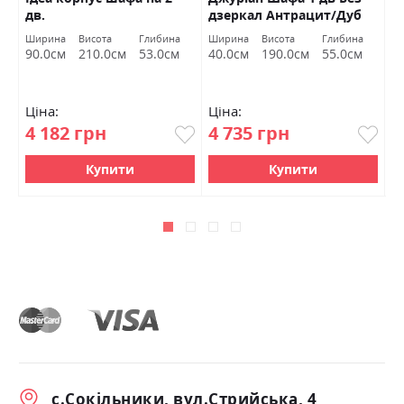
дв.
дзеркал Антрацит/Дуб
д
Вотан Міромарк
на
Ширина
Висота
Глибина
Ширина
Висота
Глибина
Ш
см
90.0см
210.0см
53.0см
40.0см
190.0см
55.0см
4
Ціна:
Ціна:
Ц
4 182 грн
4 735 грн
3
Купити
Купити
с.Сокільники, вул.Стрийська, 4