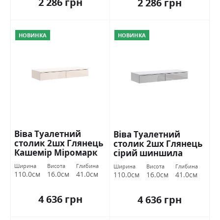
2 286 грн
2 286 грн
НОВИНКА
НОВИНКА
Віва Туалетний
Віва Туалетний
столик 2шх Глянець
столик 2шх Глянець
Кашемір Міромарк
сірий шиншила
Міромарк
Ширина
Висота
Глибина
Ширина
Висота
Глибина
110.0см
16.0см
41.0см
110.0см
16.0см
41.0см
4 636 грн
4 636 грн