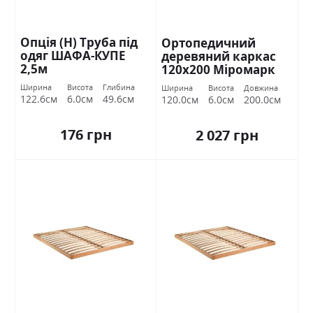
Опція (Н) Труба під
Ортопедичний
одяг ШАФА-КУПЕ
деревяний каркас
2,5м
120х200 Міромарк
Ширина
Висота
Глибина
Ширина
Висота
Довжина
122.6см
6.0см
49.6см
120.0см
6.0см
200.0см
176 грн
2 027 грн