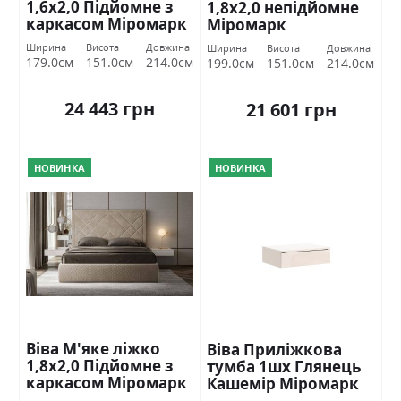
1,6х2,0 Підйомне з
1,8х2,0 непідйомне
каркасом Міромарк
Міромарк
Ширина
Висота
Довжина
Ширина
Висота
Довжина
179.0см
151.0см
214.0см
199.0см
151.0см
214.0см
24 443 грн
21 601 грн
НОВИНКА
НОВИНКА
Віва М'яке ліжко
Віва Приліжкова
1,8х2,0 Підйомне з
тумба 1шх Глянець
каркасом Міромарк
Кашемір Міромарк