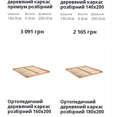
деревяний каркас
деревяний каркас
преміум розбірний
розбірний 140х200
180х200 Міромарк
Міромарк
Ширина
Висота
Довжина
Ширина
Висота
Довжина
180.0см
6.0см
200.0см
140.0см
6.0см
200.0см
3 091 грн
2 165 грн
Ортопедичний
Ортопедичний
деревяний каркас
деревяний каркас
розбірний 160х200
розбірний 180х200
Міромарк
Міромарк