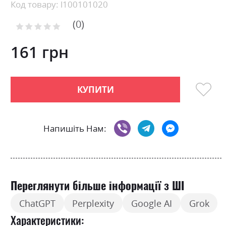
beginning
Код товару: l100101020
of
0
the
Рейтинг:
images
0
100
% of
gallery
161 грн
КУПИТИ
Напишіть Нам:
Переглянути більше інформації з ШІ
ChatGPT
Perplexity
Google AI
Grok
Характеристики