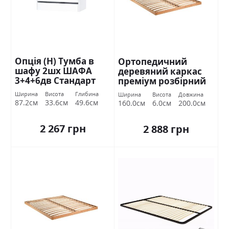
Опція (Н) Тумба в
Ортопедичний
шафу 2шх ШАФА
деревяний каркас
3+4+6дв Стандарт
преміум розбірний
160х200 Міромарк
Ширина
Висота
Глибина
Ширина
Висота
Довжина
87.2см
33.6см
49.6см
160.0см
6.0см
200.0см
2 267 грн
2 888 грн