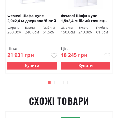
Фемелі Шафа-купе
Фемелі Шафа-купе
Ф
2,0х2,4 м дзеркало/білий
1,5х2,4 м білий глянець
1
глянець Міромарк
Міромарк
г
Ширина
Висота
Глибина
Ширина
Висота
Глибина
Ш
200.0см
240.0см
61.5см
150.0см
240.0см
61.5см
1
Ціна:
Ціна:
Ц
21 931 грн
18 245 грн
1
Купити
Купити
СХОЖІ ТОВАРИ