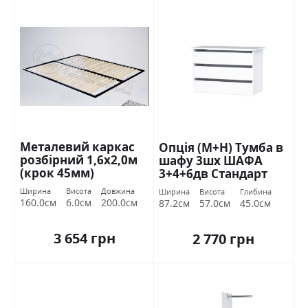
Металевий каркас
Опція (М+Н) Тумба в
розбірний 1,6х2,0м
шафу 3шх ШАФА
(крок 45мм)
3+4+6дв Стандарт
Ширина
Висота
Довжина
Ширина
Висота
Глибина
160.0см
6.0см
200.0см
87.2см
57.0см
45.0см
3 654 грн
2 770 грн