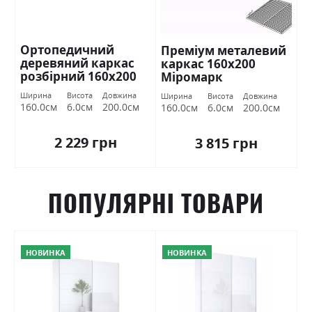
Ортопедичний
Преміум металевий
деревяний каркас
каркас 160х200
розбірний 160х200
Міромарк
Міромарк
Ширина
Висота
Довжина
Ширина
Висота
Довжина
160.0см
6.0см
200.0см
160.0см
6.0см
200.0см
2 229 грн
3 815 грн
ПОПУЛЯРНІ ТОВАРИ
НОВИНКА
НОВИНКА