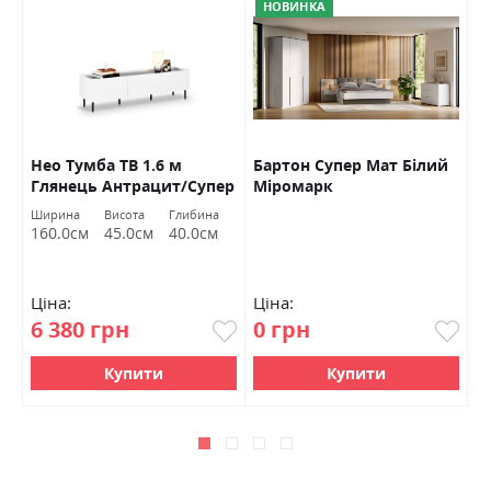
НОВИНКА
Нео Тумба ТВ 1.6 м
Бартон Супер Мат Білий
А
Глянець Антрацит/Супер
Міромарк
Мат Білий Міромарк
а
Ширина
Висота
Глибина
Ш
м
160.0см
45.0см
40.0см
9
Ціна:
Ціна:
Ц
6 380 грн
0 грн
2
Купити
Купити