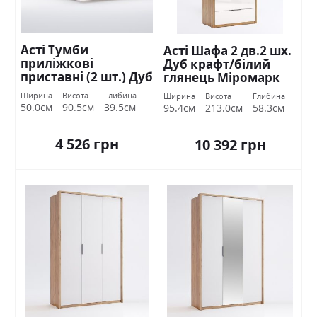
Асті Тумби
Асті Шафа 2 дв.2 шх.
приліжкові
Дуб крафт/білий
приставні (2 шт.) Дуб
глянець Міромарк
крафт/білий
Ширина
Висота
Глибина
Ширина
Висота
Глибина
глянець Міромарк
50.0см
90.5см
39.5см
95.4см
213.0см
58.3см
4 526 грн
10 392 грн