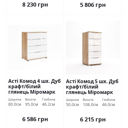
8 230 грн
5 806 грн
Асті Комод 4 шх. Дуб
Асті Комод 5 шх. Дуб
крафт/білий
крафт/білий
глянець Міромарк
глянець Міромарк
Ширина
Висота
Глибина
Ширина
Висота
Глибина
80.0см
95.0см
46.2см
50.0см
108.0см
46.0см
6 586 грн
6 215 грн