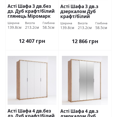
Асті Шафа 3 дв.без
Асті Шафа 3 дв.з
дз. Дуб крафт/білий
дзеркалом Дуб
глянець Міромарк
крафт/білий
глянець Міромарк
Ширина
Висота
Глибина
Ширина
Висота
Глибина
139.8см
213.2см
58.5см
139.8см
213.2см
58.5см
12 407 грн
12 866 грн
Асті Шафа 4 дв.без
Асті Шафа 4 дв.з
дз. Дуб крафт/білий
дзеркалом Дуб