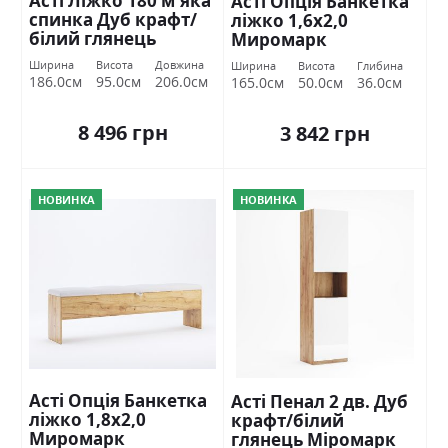
Асті Ліжко 180 м'яка
Асті Опція Банкетка
спинка Дуб крафт/
ліжко 1,6х2,0
білий глянець
Миромарк
Міромарк
Ширина
Висота
Довжина
Ширина
Висота
Глибина
186.0см
95.0см
206.0см
165.0см
50.0см
36.0см
8 496 грн
3 842 грн
НОВИНКА
НОВИНКА
Асті Опція Банкетка
Асті Пенал 2 дв. Дуб
ліжко 1,8х2,0
крафт/білий
Миромарк
глянець Міромарк