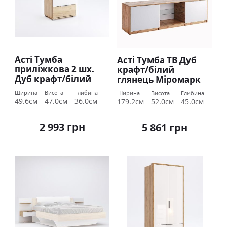
Асті Тумба
Асті Тумба ТВ Дуб
приліжкова 2 шх.
крафт/білий
Дуб крафт/білий
глянець Міромарк
глянець Міромарк
Ширина
Висота
Глибина
Ширина
Висота
Глибина
49.6см
47.0см
36.0см
179.2см
52.0см
45.0см
2 993 грн
5 861 грн