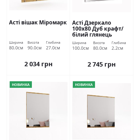
Асті вішак Міромарк
Асті Дзеркало
100х80 Дуб крафт/
білий глянець
Міромарк
Ширина
Висота
Глибина
Ширина
Висота
Глибина
80.0см
90.0см
27.0см
100.0см
80.0см
2.2см
2 034 грн
2 745 грн
НОВИНКА
НОВИНКА