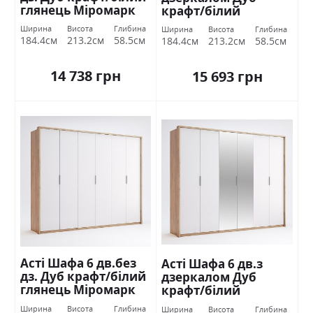
глянець Міромарк
крафт/білий
глянець Міромарк
Ширина
Висота
Глибина
Ширина
Висота
Глибина
184.4см
213.2см
58.5см
184.4см
213.2см
58.5см
14 738 грн
15 693 грн
Асті Шафа 6 дв.без
Асті Шафа 6 дв.з
дз. Дуб крафт/білий
дзеркалом Дуб
глянець Міромарк
крафт/білий
глянець Міромарк
Ширина
Висота
Глибина
Ширина
Висота
Глибина