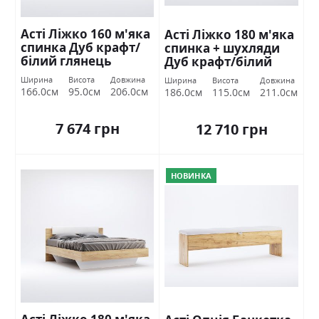
Асті Ліжко 160 м'яка
Асті Ліжко 180 м'яка
спинка Дуб крафт/
спинка + шухляди
білий глянець
Дуб крафт/білий
Міромарк
глянець Міромарк
Ширина
Висота
Довжина
Ширина
Висота
Довжина
166.0см
95.0см
206.0см
186.0см
115.0см
211.0см
7 674 грн
12 710 грн
НОВИНКА