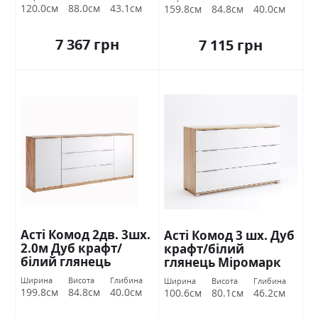
120.0см
88.0см
43.1см
159.8см
84.8см
40.0см
7 367 грн
7 115 грн
Асті Комод 2дв. 3шх.
Асті Комод 3 шх. Дуб
2.0м Дуб крафт/
крафт/білий
білий глянець
глянець Міромарк
Міромарк
Ширина
Висота
Глибина
Ширина
Висота
Глибина
199.8см
84.8см
40.0см
100.6см
80.1см
46.2см