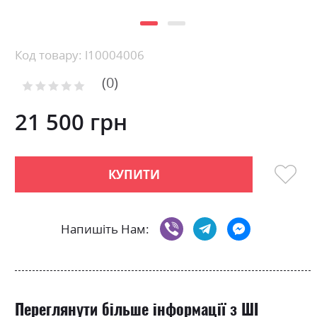
Skip
Код товару: l10004006
to
0
the
Рейтинг:
0
100
beginning
% of
of
21 500 грн
the
images
gallery
КУПИТИ
Напишіть Нам:
Переглянути більше інформації з ШІ