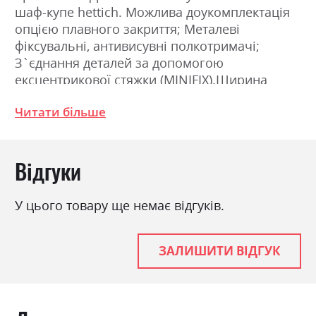
шаф-купе hettich. Можлива доукомплектація
опцією плавного закриття; Металеві
фіксувальні, антивисувні полкотримачі;
З`єднання деталей за допомогою
ексцентрикової стяжки (MINIFIX).Ширина
250.0см, Висота 211.0см, Глибина 61.5см
Читати більше
Фабрика:
Міромарк
Відгуки
Колір (Фасад):
дуб крафт/білий глянець
Колір (Корпус):
дуб крафт
У цього товару ще немає відгуків.
Колір матеріалу
дуб крафт/білий глянець
Стиль
мінімалізм, модерн
ЗАЛИШИТИ ВІДГУК
Матеріал
лакована ДСП