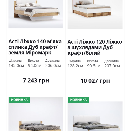
Асті Ліжко 140 м'яка
Асті Ліжко 120 Ліжко
спинка Дуб крафт/
з шухлядами Дуб
земля Міромарк
крафт/білий
глянець Міромарк
Ширина
Висота
Довжина
Ширина
Висота
Довжина
145.0см
94.0см
206.0см
128.2см
90.5см
207.0см
7 243 грн
10 027 грн
НОВИНКА
НОВИНКА