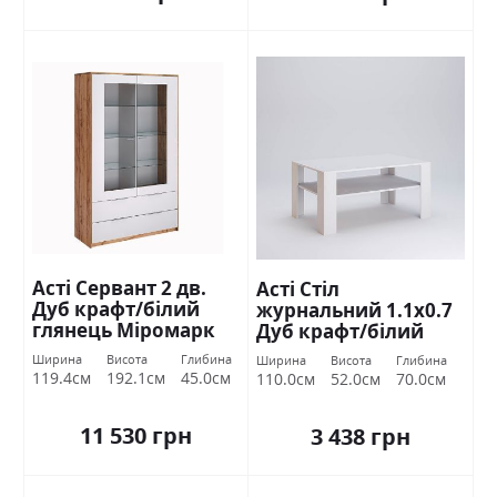
Асті Сервант 2 дв.
Асті Стіл
Дуб крафт/білий
журнальний 1.1х0.7
глянець Міромарк
Дуб крафт/білий
глянець Міромарк
Ширина
Висота
Глибина
Ширина
Висота
Глибина
119.4см
192.1см
45.0см
110.0см
52.0см
70.0см
11 530 грн
3 438 грн