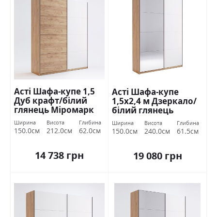
Асті Шафа-купе 1,5
Асті Шафа-купе
Дуб крафт/білий
1,5х2,4 м Дзеркало/
глянець Міромарк
білий глянець
Міромарк
Ширина
Висота
Глибина
Ширина
Висота
Глибина
150.0см
212.0см
62.0см
150.0см
240.0см
61.5см
14 738 грн
19 080 грн