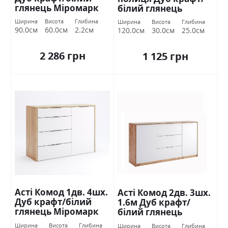
глянець Міромарк
білий глянець
Міромарк
Ширина
Висота
Глибина
Ширина
Висота
Глибина
90.0см
60.0см
2.2см
120.0см
30.0см
25.0см
2 286 грн
1 125 грн
Асті Комод 1дв. 4шх.
Асті Комод 2дв. 3шх.
Дуб крафт/білий
1.6м Дуб крафт/
глянець Міромарк
білий глянець
Міромарк
Ширина
Висота
Глибина
Ширина
Висота
Глибина