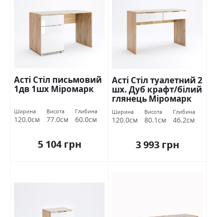
Асті Стіл письмовий
Асті Стіл туалетний 2
1дв 1шх Міромарк
шх. Дуб крафт/білий
глянець Міромарк
Ширина
Висота
Глибина
Ширина
Висота
Глибина
120.0см
77.0см
60.0см
120.0см
80.1см
46.2см
5 104 грн
3 993 грн