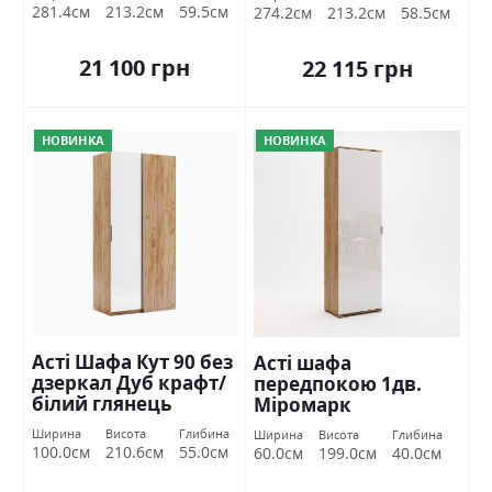
281.4см
213.2см
59.5см
274.2см
213.2см
58.5см
21 100 грн
22 115 грн
НОВИНКА
НОВИНКА
Асті Шафа Кут 90 без
Асті шафа
дзеркал Дуб крафт/
передпокою 1дв.
білий глянець
Міромарк
Міромарк
Ширина
Висота
Глибина
Ширина
Висота
Глибина
100.0см
210.6см
55.0см
60.0см
199.0см
40.0см