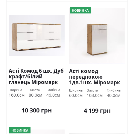
НОВИНКА
Асті Комод 6 шх. Дуб
Асті комод
крафт/білий
передпокою
глянець Міромарк
1дв.1шх. Міромарк
Ширина
Висота
Глибина
Ширина
Висота
Глибина
160.0см
80.0см
46.0см
60.0см
103.0см
40.0см
10 300 грн
4 199 грн
НОВИНКА