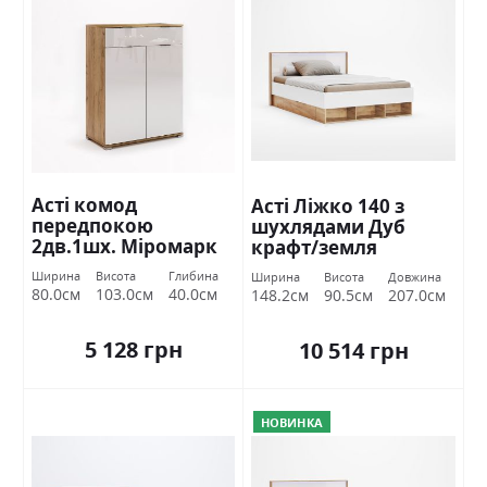
Асті комод
Асті Ліжко 140 з
передпокою
шухлядами Дуб
2дв.1шх. Міромарк
крафт/земля
Міромарк
Ширина
Висота
Глибина
Ширина
Висота
Довжина
80.0см
103.0см
40.0см
148.2см
90.5см
207.0см
5 128 грн
10 514 грн
НОВИНКА