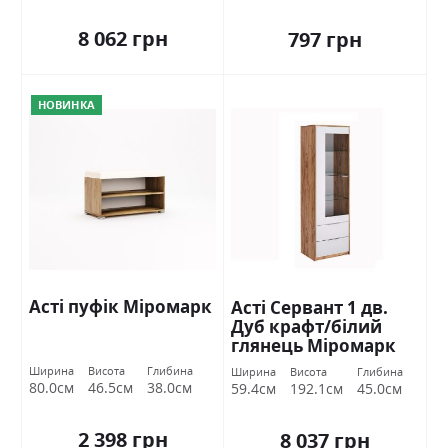
8 062 грн
797 грн
НОВИНКА
Асті пуфік Міромарк
Асті Сервант 1 дв.
Дуб крафт/білий
глянець Міромарк
Ширина
Висота
Глибина
Ширина
Висота
Глибина
80.0см
46.5см
38.0см
59.4см
192.1см
45.0см
2 398 грн
8 037 грн