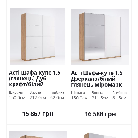
Асті Шафа-купе 1,5
Асті Шафа-купе 1,5
(глянець) Дуб
Дзеркало/білий
крафт/білий
глянець Міромарк
глянець Міромарк
Ширина
Висота
Глибина
Ширина
Висота
Глибина
150.0см
212.0см
62.0см
150.0см
211.5см
61.5см
15 867 грн
16 588 грн