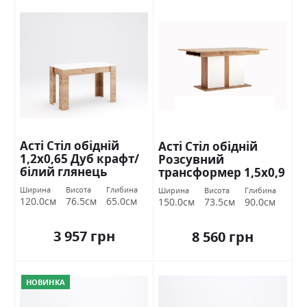
Асті Стіл обідній
Асті Стіл обідній
1,2х0,65 Дуб крафт/
Розсувний
білий глянець
трансформер 1,5х0,9
Міромарк
Дуб крафт/білий
Ширина
Висота
Глибина
Ширина
Висота
Глибина
глянець Міромарк
120.0см
76.5см
65.0см
150.0см
73.5см
90.0см
3 957 грн
8 560 грн
НОВИНКА