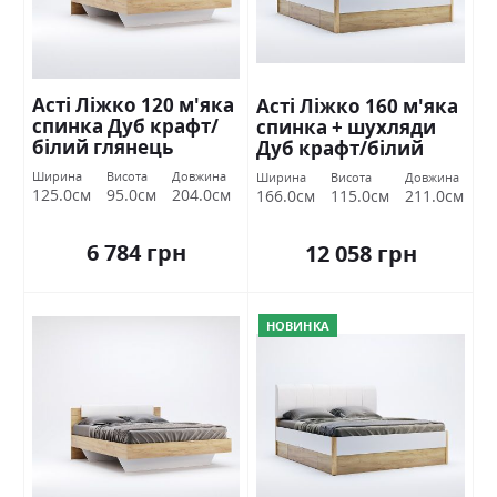
Асті Ліжко 120 м'яка
Асті Ліжко 160 м'яка
спинка Дуб крафт/
спинка + шухляди
білий глянець
Дуб крафт/білий
Міромарк
глянець Міромарк
Ширина
Висота
Довжина
Ширина
Висота
Довжина
125.0см
95.0см
204.0см
166.0см
115.0см
211.0см
6 784 грн
12 058 грн
НОВИНКА