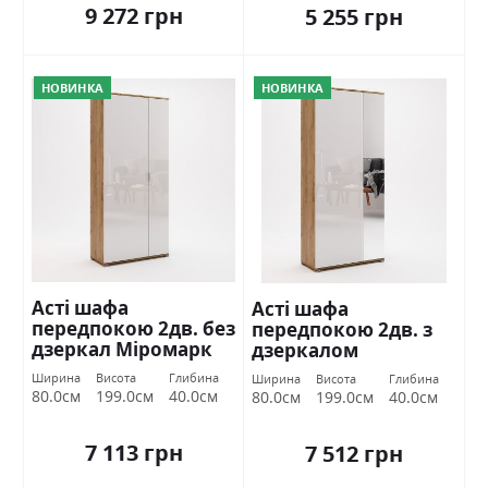
9 272 грн
5 255 грн
НОВИНКА
НОВИНКА
Асті шафа
Асті шафа
передпокою 2дв. без
передпокою 2дв. з
дзеркал Міромарк
дзеркалом
Міромарк
Ширина
Висота
Глибина
Ширина
Висота
Глибина
80.0см
199.0см
40.0см
80.0см
199.0см
40.0см
7 113 грн
7 512 грн