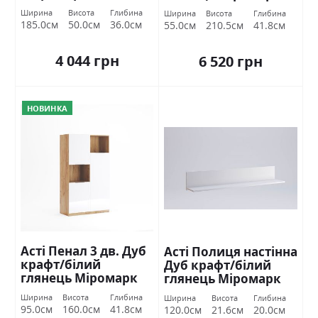
Ширина
Висота
Глибина
Ширина
Висота
Глибина
185.0см
50.0см
36.0см
55.0см
210.5см
41.8см
4 044 грн
6 520 грн
НОВИНКА
Асті Пенал 3 дв. Дуб
Асті Полиця настінна
крафт/білий
Дуб крафт/білий
глянець Міромарк
глянець Міромарк
Ширина
Висота
Глибина
Ширина
Висота
Глибина
95.0см
160.0см
41.8см
120.0см
21.6см
20.0см