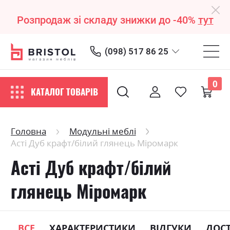
Розпродаж зі складу знижки до -40%
тут
(098) 517 86 25
0
КАТАЛОГ ТОВАРІВ
Головна
Модульні меблі
Асті Дуб крафт/білий глянець Міромарк
Асті Дуб крафт/білий
глянець Міромарк
ВСЕ
ХАРАКТЕРИСТИКИ
ВІДГУКИ
ДОС