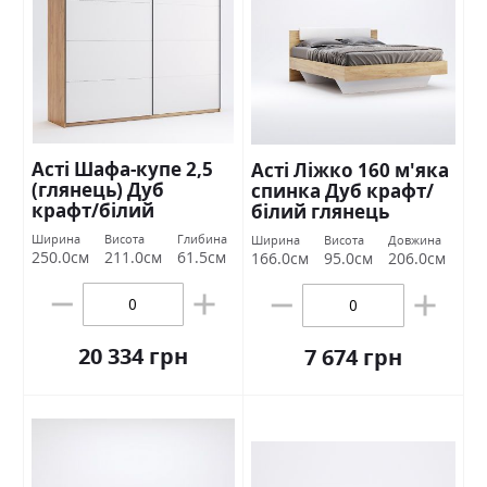
Асті Шафа-купе 2,5
Асті Ліжко 160 м'яка
(глянець) Дуб
спинка Дуб крафт/
крафт/білий
білий глянець
глянець Міромарк
Міромарк
Ширина
Висота
Глибина
Ширина
Висота
Довжина
250.0см
211.0см
61.5см
166.0см
95.0см
206.0см
20 334 грн
7 674 грн