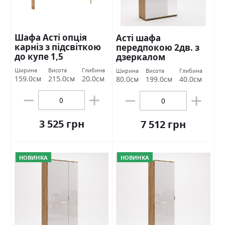
Шафа Асті опція
Асті шафа
карніз з підсвіткою
передпокою 2дв. з
до купе 1,5
дзеркалом
Міромарк
Міромарк
Ширина
Висота
Глибина
Ширина
Висота
Глибина
159.0см
215.0см
20.0см
80.0см
199.0см
40.0см
3 525 грн
7 512 грн
НОВИНКА
НОВИНКА