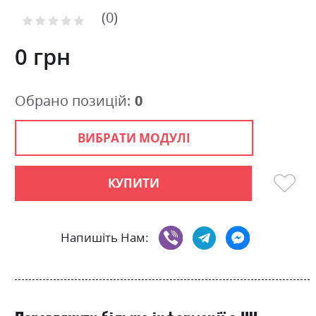
to
0
the
Рейтинг:
0
100
beginning
% of
of
0 грн
the
images
gallery
Обрано позицій:
0
ВИБРАТИ МОДУЛІ
КУПИТИ
Напишіть Нам: