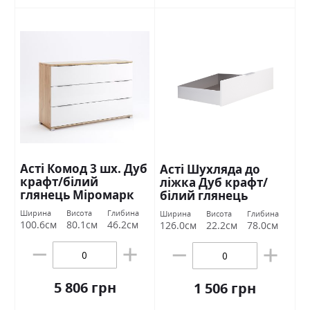
Асті Комод 3 шх. Дуб
Асті Шухляда до
крафт/білий
ліжка Дуб крафт/
глянець Міромарк
білий глянець
Міромарк
Ширина
Висота
Глибина
Ширина
Висота
Глибина
100.6см
80.1см
46.2см
126.0см
22.2см
78.0см
5 806 грн
1 506 грн