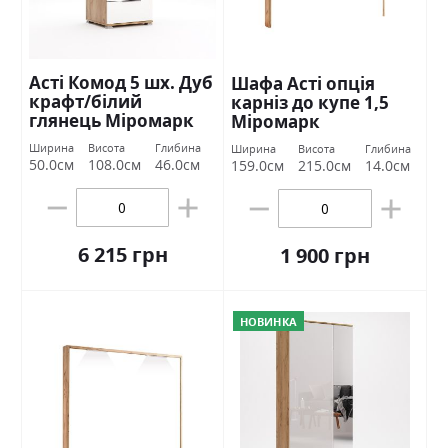
Асті Комод 5 шх. Дуб
Шафа Асті опція
крафт/білий
карніз до купе 1,5
глянець Міромарк
Міромарк
Ширина
Висота
Глибина
Ширина
Висота
Глибина
50.0см
108.0см
46.0см
159.0см
215.0см
14.0см
6 215 грн
1 900 грн
НОВИНКА