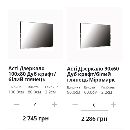
Асті Дзеркало
Асті Дзеркало 90х60
100х80 Дуб крафт/
Дуб крафт/білий
білий глянець
глянець Міромарк
Міромарк
Ширина
Висота
Глибина
Ширина
Висота
Глибина
100.0см
80.0см
2.2см
90.0см
60.0см
2.2см
2 745 грн
2 286 грн