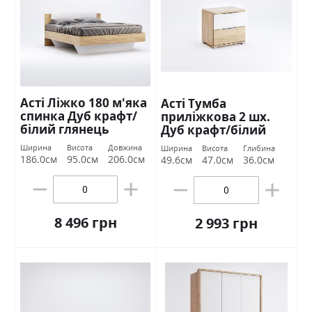
Асті Ліжко 180 м'яка
Асті Тумба
спинка Дуб крафт/
приліжкова 2 шх.
білий глянець
Дуб крафт/білий
Міромарк
глянець Міромарк
Ширина
Висота
Довжина
Ширина
Висота
Глибина
186.0см
95.0см
206.0см
49.6см
47.0см
36.0см
8 496 грн
2 993 грн