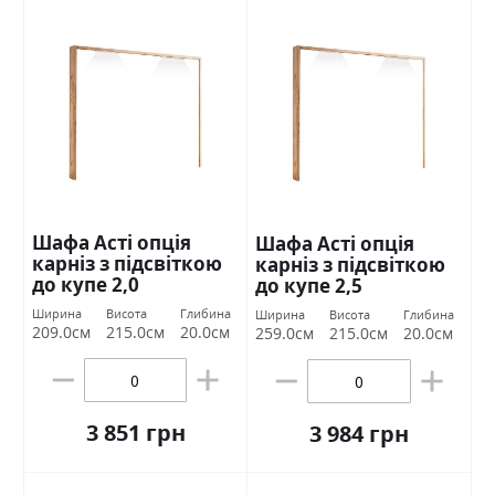
Шафа Асті опція
Шафа Асті опція
карніз з підсвіткою
карніз з підсвіткою
до купе 2,0
до купе 2,5
Міромарк
Міромарк
Ширина
Висота
Глибина
Ширина
Висота
Глибина
209.0см
215.0см
20.0см
259.0см
215.0см
20.0см
3 851 грн
3 984 грн