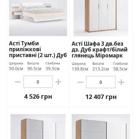
Асті Тумби
Асті Шафа 3 дв.без
приліжкові
дз. Дуб крафт/білий
приставні (2 шт.) Дуб
глянець Міромарк
крафт/білий
Ширина
Висота
Глибина
Ширина
Висота
Глибина
глянець Міромарк
50.0см
90.5см
39.5см
139.8см
213.2см
58.5см
4 526 грн
12 407 грн