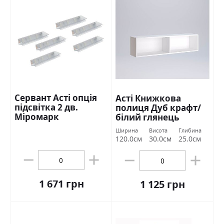
Сервант Асті опція
Асті Книжкова
підсвітка 2 дв.
полиця Дуб крафт/
Міромарк
білий глянець
Міромарк
Ширина
Висота
Глибина
120.0см
30.0см
25.0см
1 671 грн
1 125 грн