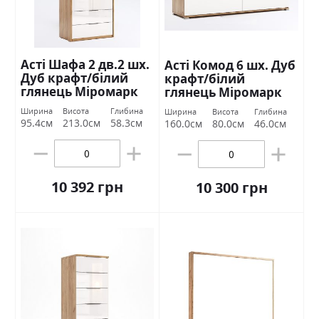
Асті Шафа 2 дв.2 шх.
Асті Комод 6 шх. Дуб
Дуб крафт/білий
крафт/білий
глянець Міромарк
глянець Міромарк
Ширина
Висота
Глибина
Ширина
Висота
Глибина
95.4см
213.0см
58.3см
160.0см
80.0см
46.0см
10 392 грн
10 300 грн