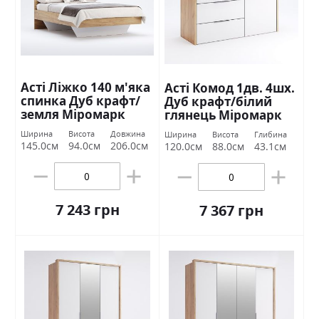
Асті Ліжко 140 м'яка
Асті Комод 1дв. 4шх.
спинка Дуб крафт/
Дуб крафт/білий
земля Міромарк
глянець Міромарк
Ширина
Висота
Довжина
Ширина
Висота
Глибина
145.0см
94.0см
206.0см
120.0см
88.0см
43.1см
7 243 грн
7 367 грн