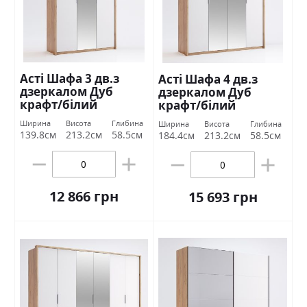
Асті Шафа 3 дв.з
Асті Шафа 4 дв.з
дзеркалом Дуб
дзеркалом Дуб
крафт/білий
крафт/білий
глянець Міромарк
глянець Міромарк
Ширина
Висота
Глибина
Ширина
Висота
Глибина
139.8см
213.2см
58.5см
184.4см
213.2см
58.5см
12 866 грн
15 693 грн