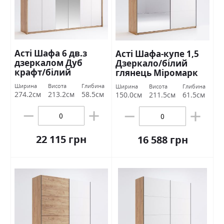
Асті Шафа 6 дв.з
Асті Шафа-купе 1,5
дзеркалом Дуб
Дзеркало/білий
крафт/білий
глянець Міромарк
глянець Міромарк
Ширина
Висота
Глибина
Ширина
Висота
Глибина
274.2см
213.2см
58.5см
150.0см
211.5см
61.5см
22 115 грн
16 588 грн