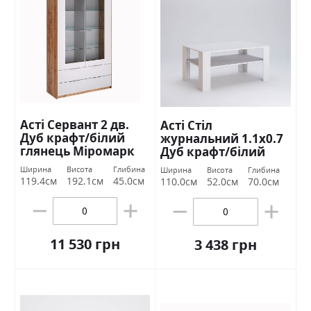
Асті Сервант 2 дв.
Асті Стіл
Дуб крафт/білий
журнальний 1.1х0.7
глянець Міромарк
Дуб крафт/білий
глянець Міромарк
Ширина
Висота
Глибина
Ширина
Висота
Глибина
119.4см
192.1см
45.0см
110.0см
52.0см
70.0см
11 530 грн
3 438 грн