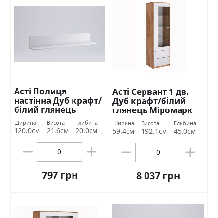
Асті Полиця
Асті Сервант 1 дв.
настінна Дуб крафт/
Дуб крафт/білий
білий глянець
глянець Міромарк
Міромарк
Ширина
Висота
Глибина
Ширина
Висота
Глибина
120.0см
21.6см
20.0см
59.4см
192.1см
45.0см
797 грн
8 037 грн