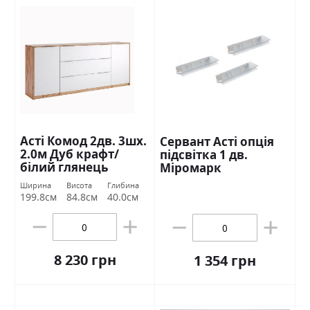
Асті Комод 2дв. 3шх.
Сервант Асті опція
2.0м Дуб крафт/
підсвітка 1 дв.
білий глянець
Міромарк
Міромарк
Ширина
Висота
Глибина
199.8см
84.8см
40.0см
8 230 грн
1 354 грн