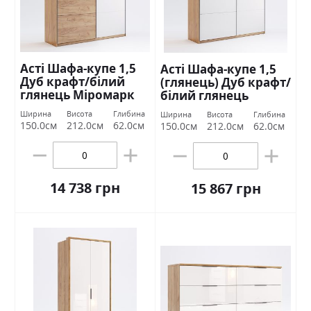
Асті Шафа-купе 1,5
Асті Шафа-купе 1,5
Дуб крафт/білий
(глянець) Дуб крафт/
глянець Міромарк
білий глянець
Міромарк
Ширина
Висота
Глибина
Ширина
Висота
Глибина
150.0см
212.0см
62.0см
150.0см
212.0см
62.0см
14 738 грн
15 867 грн