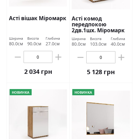
Асті вішак Міромарк
Асті комод
передпокою
2дв.1шх. Міромарк
Ширина
Висота
Глибина
Ширина
Висота
Глибина
80.0см
90.0см
27.0см
80.0см
103.0см
40.0см
2 034 грн
5 128 грн
НОВИНКА
НОВИНКА