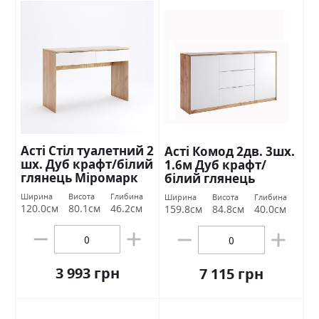
Асті Стіл туалетний 2
Асті Комод 2дв. 3шх.
шх. Дуб крафт/білий
1.6м Дуб крафт/
глянець Міромарк
білий глянець
Міромарк
Ширина
Висота
Глибина
Ширина
Висота
Глибина
120.0см
80.1см
46.2см
159.8см
84.8см
40.0см
3 993 грн
7 115 грн