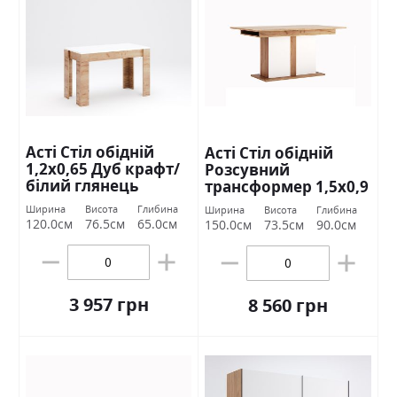
Асті Стіл обідній
Асті Стіл обідній
1,2х0,65 Дуб крафт/
Розсувний
білий глянець
трансформер 1,5х0,9
Міромарк
Дуб крафт/білий
Ширина
Висота
Глибина
Ширина
Висота
Глибина
глянець Міромарк
120.0см
76.5см
65.0см
150.0см
73.5см
90.0см
3 957 грн
8 560 грн