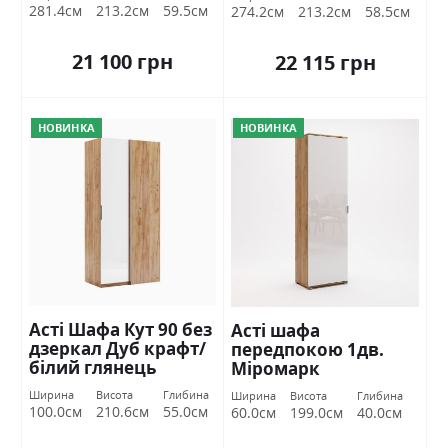
281.4см
213.2см
59.5см
274.2см
213.2см
58.5см
21 100 грн
22 115 грн
НОВИНКА
НОВИНКА
Асті Шафа Кут 90 без
Асті шафа
дзеркал Дуб крафт/
передпокою 1дв.
білий глянець
Міромарк
Міромарк
Ширина
Висота
Глибина
Ширина
Висота
Глибина
100.0см
210.6см
55.0см
60.0см
199.0см
40.0см