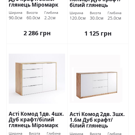
глянець Міромарк
білий глянець
Міромарк
Ширина
Висота
Глибина
Ширина
Висота
Глибина
90.0см
60.0см
2.2см
120.0см
30.0см
25.0см
2 286 грн
1 125 грн
Асті Комод 1дв. 4шх.
Асті Комод 2дв. 3шх.
Дуб крафт/білий
1.6м Дуб крафт/
глянець Міромарк
білий глянець
Міромарк
Ширина
Висота
Глибина
Ширина
Висота
Глибина