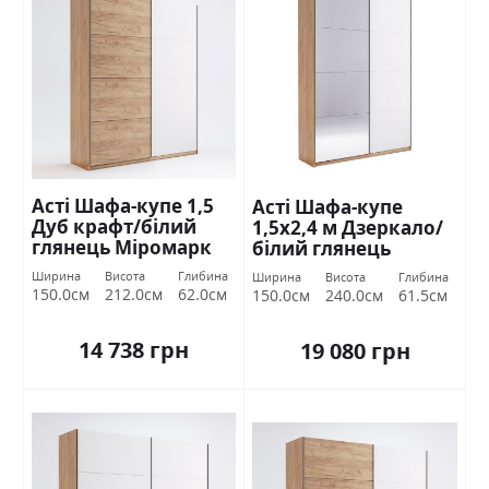
Асті Шафа-купе 1,5
Асті Шафа-купе
Дуб крафт/білий
1,5х2,4 м Дзеркало/
глянець Міромарк
білий глянець
Міромарк
Ширина
Висота
Глибина
Ширина
Висота
Глибина
150.0см
212.0см
62.0см
150.0см
240.0см
61.5см
14 738 грн
19 080 грн