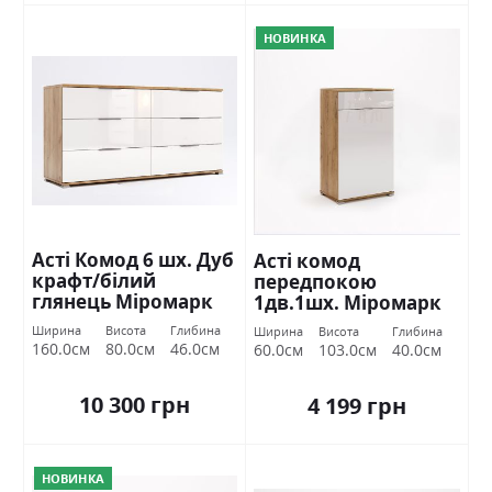
НОВИНКА
Асті Комод 6 шх. Дуб
Асті комод
крафт/білий
передпокою
глянець Міромарк
1дв.1шх. Міромарк
Ширина
Висота
Глибина
Ширина
Висота
Глибина
160.0см
80.0см
46.0см
60.0см
103.0см
40.0см
10 300 грн
4 199 грн
НОВИНКА