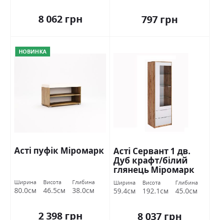
8 062 грн
797 грн
НОВИНКА
Асті пуфік Міромарк
Асті Сервант 1 дв.
Дуб крафт/білий
глянець Міромарк
Ширина
Висота
Глибина
Ширина
Висота
Глибина
80.0см
46.5см
38.0см
59.4см
192.1см
45.0см
2 398 грн
8 037 грн