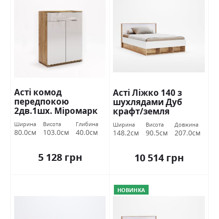
Асті комод
Асті Ліжко 140 з
передпокою
шухлядами Дуб
2дв.1шх. Міромарк
крафт/земля
Міромарк
Ширина
Висота
Глибина
Ширина
Висота
Довжина
80.0см
103.0см
40.0см
148.2см
90.5см
207.0см
5 128 грн
10 514 грн
НОВИНКА