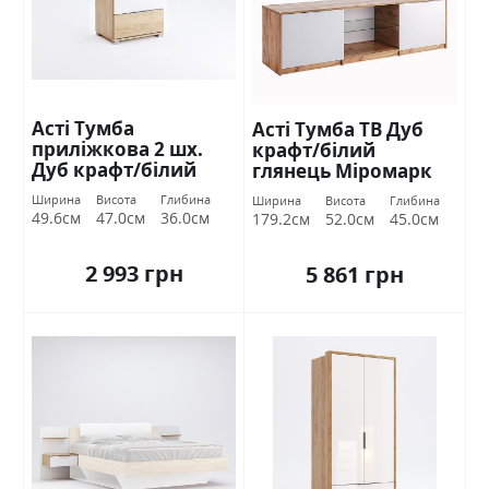
Асті Тумба
Асті Тумба ТВ Дуб
приліжкова 2 шх.
крафт/білий
Дуб крафт/білий
глянець Міромарк
глянець Міромарк
Ширина
Висота
Глибина
Ширина
Висота
Глибина
49.6см
47.0см
36.0см
179.2см
52.0см
45.0см
2 993 грн
5 861 грн