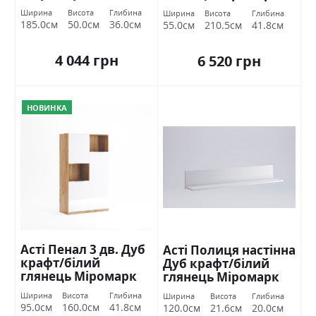
Ширина
Висота
Глибина
Ширина
Висота
Глибина
185.0см
50.0см
36.0см
55.0см
210.5см
41.8см
4 044 грн
6 520 грн
НОВИНКА
Асті Пенал 3 дв. Дуб
Асті Полиця настінна
крафт/білий
Дуб крафт/білий
глянець Міромарк
глянець Міромарк
Ширина
Висота
Глибина
Ширина
Висота
Глибина
95.0см
160.0см
41.8см
120.0см
21.6см
20.0см