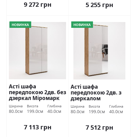
9 272 грн
5 255 грн
НОВИНКА
НОВИНКА
Асті шафа
Асті шафа
передпокою 2дв. без
передпокою 2дв. з
дзеркал Міромарк
дзеркалом
Міромарк
Ширина
Висота
Глибина
Ширина
Висота
Глибина
80.0см
199.0см
40.0см
80.0см
199.0см
40.0см
7 113 грн
7 512 грн