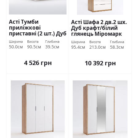
Асті Тумби
Асті Шафа 2 дв.2 шх.
приліжкові
Дуб крафт/білий
приставні (2 шт.) Дуб
глянець Міромарк
крафт/білий
Ширина
Висота
Глибина
Ширина
Висота
Глибина
глянець Міромарк
50.0см
90.5см
39.5см
95.4см
213.0см
58.3см
4 526 грн
10 392 грн