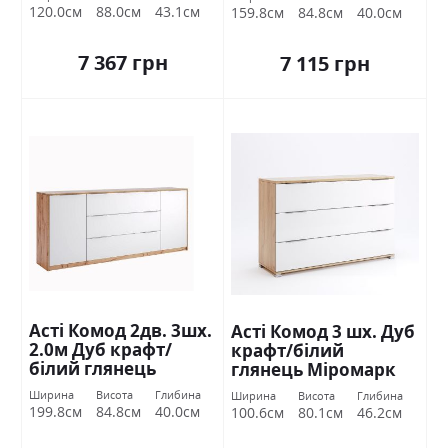
120.0см
88.0см
43.1см
159.8см
84.8см
40.0см
7 367 грн
7 115 грн
Асті Комод 2дв. 3шх.
Асті Комод 3 шх. Дуб
2.0м Дуб крафт/
крафт/білий
білий глянець
глянець Міромарк
Міромарк
Ширина
Висота
Глибина
Ширина
Висота
Глибина
199.8см
84.8см
40.0см
100.6см
80.1см
46.2см