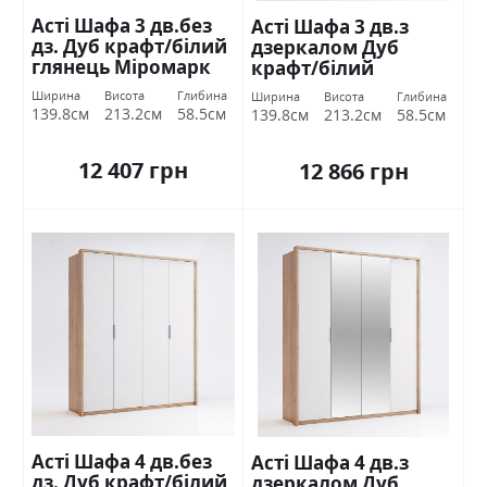
Асті Шафа 3 дв.без
Асті Шафа 3 дв.з
дз. Дуб крафт/білий
дзеркалом Дуб
глянець Міромарк
крафт/білий
глянець Міромарк
Ширина
Висота
Глибина
Ширина
Висота
Глибина
139.8см
213.2см
58.5см
139.8см
213.2см
58.5см
12 407 грн
12 866 грн
Асті Шафа 4 дв.без
Асті Шафа 4 дв.з
дз. Дуб крафт/білий
дзеркалом Дуб