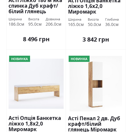
Асті Ліжко 180 м'яка
Асті Опція Банкетка
спинка Дуб крафт/
ліжко 1,6х2,0
білий глянець
Миромарк
Міромарк
Ширина
Висота
Довжина
Ширина
Висота
Глибина
186.0см
95.0см
206.0см
165.0см
50.0см
36.0см
8 496 грн
3 842 грн
НОВИНКА
НОВИНКА
Асті Опція Банкетка
Асті Пенал 2 дв. Дуб
ліжко 1,8х2,0
крафт/білий
Миромарк
глянець Міромарк