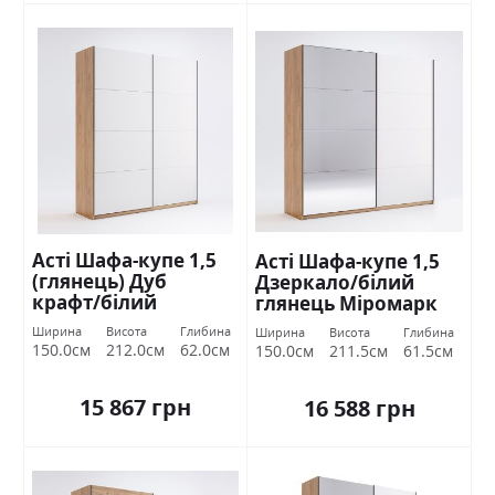
Асті Шафа-купе 1,5
Асті Шафа-купе 1,5
(глянець) Дуб
Дзеркало/білий
крафт/білий
глянець Міромарк
глянець Міромарк
Ширина
Висота
Глибина
Ширина
Висота
Глибина
150.0см
212.0см
62.0см
150.0см
211.5см
61.5см
15 867 грн
16 588 грн