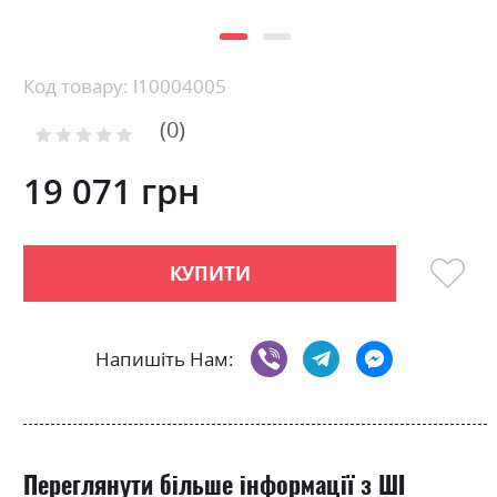
Skip
Код товару: l10004005
to
0
the
Рейтинг:
0
100
beginning
% of
of
19 071 грн
the
images
gallery
КУПИТИ
Напишіть Нам:
Переглянути більше інформації з ШІ