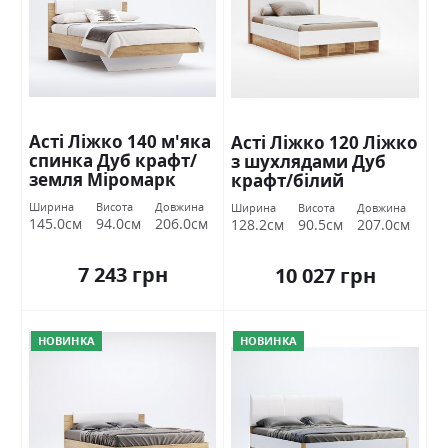
Асті Ліжко 140 м'яка
Асті Ліжко 120 Ліжко
спинка Дуб крафт/
з шухлядами Дуб
земля Міромарк
крафт/білий
глянець Міромарк
Ширина
Висота
Довжина
Ширина
Висота
Довжина
145.0см
94.0см
206.0см
128.2см
90.5см
207.0см
7 243 грн
10 027 грн
НОВИНКА
НОВИНКА