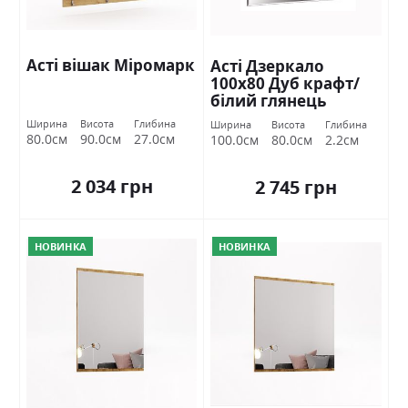
Асті вішак Міромарк
Асті Дзеркало
100х80 Дуб крафт/
білий глянець
Міромарк
Ширина
Висота
Глибина
Ширина
Висота
Глибина
80.0см
90.0см
27.0см
100.0см
80.0см
2.2см
2 034 грн
2 745 грн
НОВИНКА
НОВИНКА