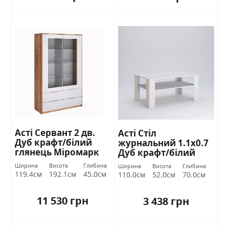
Асті Сервант 2 дв.
Асті Стіл
Дуб крафт/білий
журнальний 1.1х0.7
глянець Міромарк
Дуб крафт/білий
глянець Міромарк
Ширина
Висота
Глибина
Ширина
Висота
Глибина
119.4см
192.1см
45.0см
110.0см
52.0см
70.0см
11 530 грн
3 438 грн