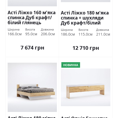
Асті Ліжко 160 м'яка
Асті Ліжко 180 м'яка
спинка Дуб крафт/
спинка + шухляди
білий глянець
Дуб крафт/білий
Міромарк
глянець Міромарк
Ширина
Висота
Довжина
Ширина
Висота
Довжина
166.0см
95.0см
206.0см
186.0см
115.0см
211.0см
7 674 грн
12 710 грн
НОВИНКА