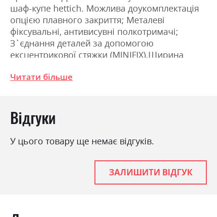
шаф-купе hettich. Можлива доукомплектація
опцією плавного закриття; Металеві
фіксувальні, антивисувні полкотримачі;
З`єднання деталей за допомогою
ексцентрикової стяжки (MINIFIX).Ширина
200.0см, Висота 211.0см, Глибина 61.5см
Читати більше
Фабрика:
Міромарк
Відгуки
Колір (Фасад):
дуб крафт/білий глянець
Колір (Корпус):
дуб крафт
У цього товару ще немає відгуків.
Колір матеріалу
дуб крафт/білий глянець
Стиль
мінімалізм, модерн
ЗАЛИШИТИ ВІДГУК
Матеріал
лакована ДСП