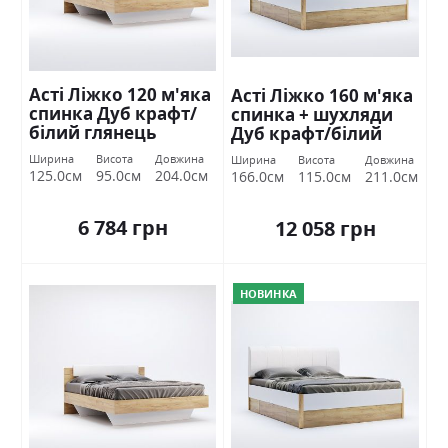
Асті Ліжко 120 м'яка
Асті Ліжко 160 м'яка
спинка Дуб крафт/
спинка + шухляди
білий глянець
Дуб крафт/білий
Міромарк
глянець Міромарк
Ширина
Висота
Довжина
Ширина
Висота
Довжина
125.0см
95.0см
204.0см
166.0см
115.0см
211.0см
6 784 грн
12 058 грн
НОВИНКА