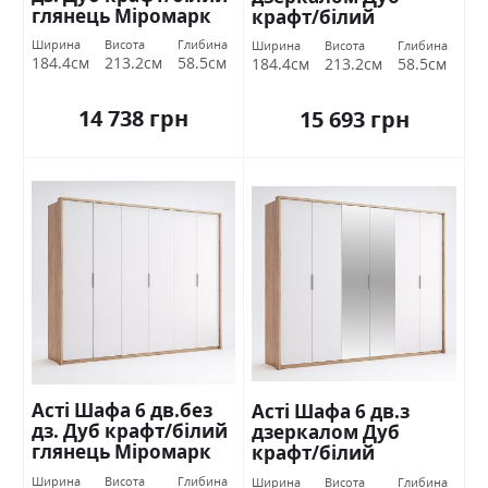
глянець Міромарк
крафт/білий
глянець Міромарк
Ширина
Висота
Глибина
Ширина
Висота
Глибина
184.4см
213.2см
58.5см
184.4см
213.2см
58.5см
14 738 грн
15 693 грн
Асті Шафа 6 дв.без
Асті Шафа 6 дв.з
дз. Дуб крафт/білий
дзеркалом Дуб
глянець Міромарк
крафт/білий
глянець Міромарк
Ширина
Висота
Глибина
Ширина
Висота
Глибина