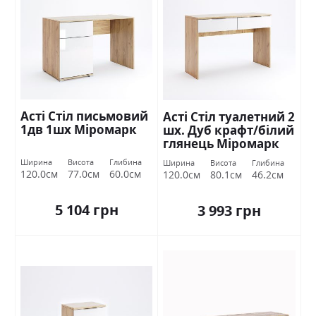
Асті Стіл письмовий
Асті Стіл туалетний 2
1дв 1шх Міромарк
шх. Дуб крафт/білий
глянець Міромарк
Ширина
Висота
Глибина
Ширина
Висота
Глибина
120.0см
77.0см
60.0см
120.0см
80.1см
46.2см
5 104 грн
3 993 грн