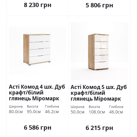
8 230 грн
5 806 грн
Асті Комод 4 шх. Дуб
Асті Комод 5 шх. Дуб
крафт/білий
крафт/білий
глянець Міромарк
глянець Міромарк
Ширина
Висота
Глибина
Ширина
Висота
Глибина
80.0см
95.0см
46.2см
50.0см
108.0см
46.0см
6 586 грн
6 215 грн