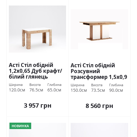
Асті Стіл обідній
Асті Стіл обідній
1,2х0,65 Дуб крафт/
Розсувний
білий глянець
трансформер 1,5х0,9
Міромарк
Дуб крафт/білий
Ширина
Висота
Глибина
Ширина
Висота
Глибина
глянець Міромарк
120.0см
76.5см
65.0см
150.0см
73.5см
90.0см
3 957 грн
8 560 грн
НОВИНКА