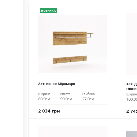
НОВИНКА
Асті вішак Міромарк
Асті 
гляне
Ширина
Висота
Глибина
Ширин
80.0см
90.0см
27.0см
100.0
2 034 грн
2 74