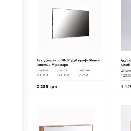
Асті Дзеркало 90х60 Дуб крафт/білий
Асті 
глянець Міромарк
білий
Ширина
Висота
Глибина
Ширин
90.0см
60.0см
2.2см
120.0
2 286 грн
1 12