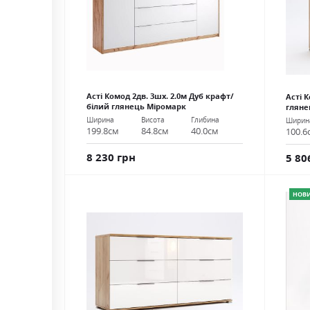
Асті Комод 2дв. 3шх. 2.0м Дуб крафт/
Асті 
білий глянець Міромарк
гляне
Ширина
Висота
Глибина
Ширин
199.8см
84.8см
40.0см
100.6
8 230 грн
5 80
НОВ