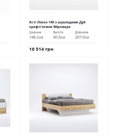
Асті Ліжко 140 з шухлядами Дуб
крафт/земля Міромарк
Ширина
Висота
Довжина
148.2см
90.5см
207.0см
10 514 грн