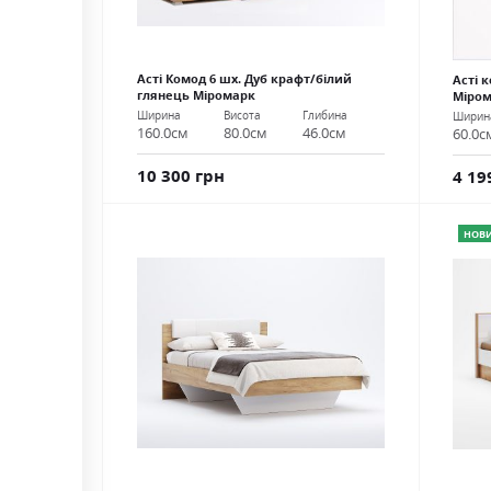
Асті Комод 6 шх. Дуб крафт/білий
Асті 
глянець Міромарк
Міро
Ширина
Висота
Глибина
Ширин
160.0см
80.0см
46.0см
60.0с
10 300 грн
4 19
НОВ