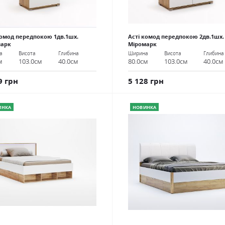
комод передпокою 1дв.1шх.
Асті комод передпокою 2дв.1шх.
марк
Міромарк
а
Висота
Глибина
Ширина
Висота
Глибина
м
103.0см
40.0см
80.0см
103.0см
40.0см
9 грн
5 128 грн
ИНКА
НОВИНКА