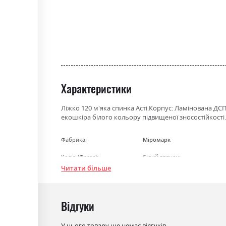
gallery
Характеристики
Ліжко 120 м'яка спинка Асті.Корпус: Ламінована Д
екошкіра білого кольору підвищеної зносостійкості
Фабрика:
Міромарк
Колір (Фасад):
білий глянець
Читати більше
Колір (Корпус):
дуб крафт
Колір матеріалу
дуб крафт/білий глянець
Відгуки
Стиль
мінімалізм, модерн
Матеріал
лакована ДСП
У цього товару ще немає відгуків.