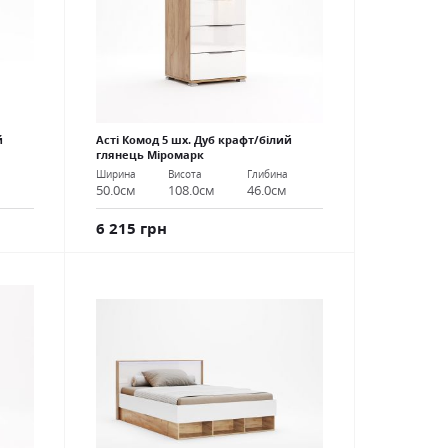
й
Асті Комод 5 шх. Дуб крафт/білий
глянець Міромарк
Ширина
Висота
Глибина
50.0см
108.0см
46.0см
6 215 грн