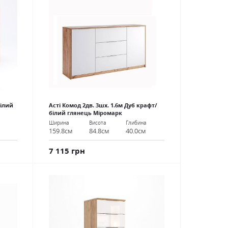
білий
Асті Комод 2дв. 3шх. 1.6м Дуб крафт/
білий глянець Міромарк
Ширина
Висота
Глибина
159.8см
84.8см
40.0см
7 115 грн