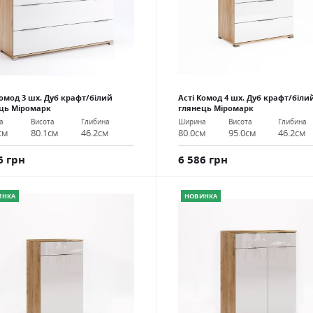
Комод 3 шх. Дуб крафт/білий
Асті Комод 4 шх. Дуб крафт/біли
ць Міромарк
глянець Міромарк
а
Висота
Глибина
Ширина
Висота
Глибина
см
80.1см
46.2см
80.0см
95.0см
46.2см
6 грн
6 586 грн
ИНКА
НОВИНКА