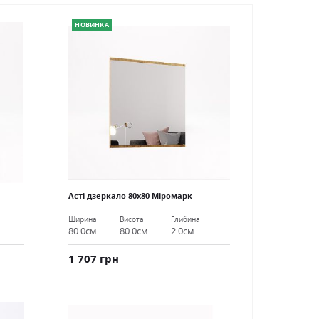
НОВИНКА
Асті дзеркало 80х80 Міромарк
Ширина
Висота
Глибина
80.0см
80.0см
2.0см
1 707 грн