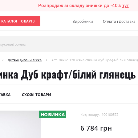
Розпродаж зі складу знижки до -40%
тут
КАТАЛОГ ТОВАРІВ
Виробники
Оплата і Доставка
шуковий запит
Дитячі дивани ліжка
Асті Ліжко 120 м'яка спинка Дуб крафт/білий глян
пинка Дуб крафт/білий глянець
ТАВКА
СХОЖІ ТОВАРИ
НОВИНКА
Код товару: l100100572
6 784 грн