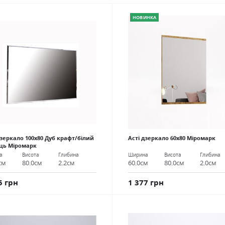
НОВИНКА
Дзеркало 100х80 Дуб крафт/білий
Асті дзеркало 60х80 Міромарк
ць Міромарк
Ширина
Висота
Глибина
а
Висота
Глибина
60.0см
80.0см
2.0см
см
80.0см
2.2см
1 377 грн
5 грн