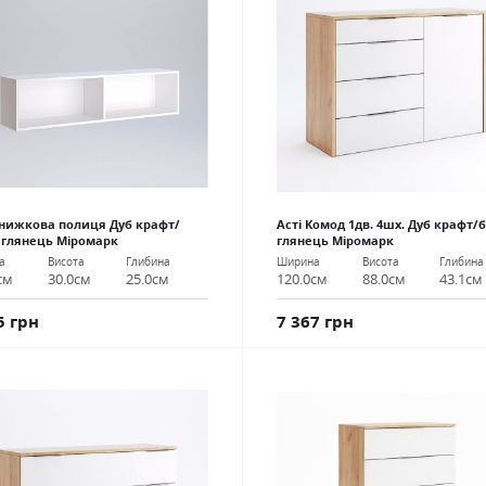
Книжкова полиця Дуб крафт/
Асті Комод 1дв. 4шх. Дуб крафт/
 глянець Міромарк
глянець Міромарк
а
Висота
Глибина
Ширина
Висота
Глибина
см
30.0см
25.0см
120.0см
88.0см
43.1см
5 грн
7 367 грн