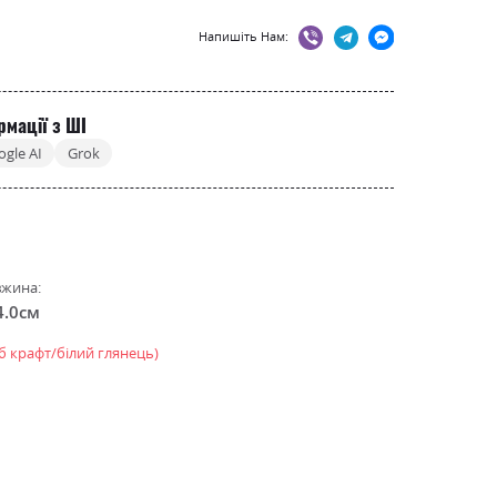
Напишіть Нам:
рмації з ШІ
ogle AI
Grok
жина:
4.0см
уб крафт/білий глянець)