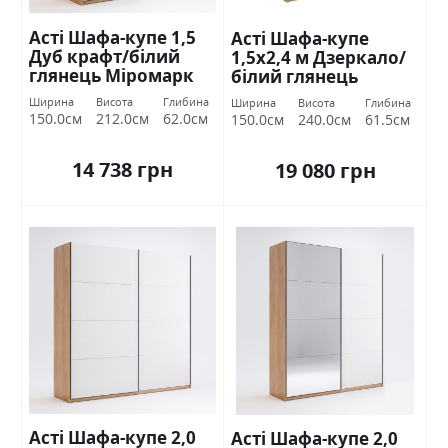
Асті Шафа-купе 1,5
Асті Шафа-купе
Дуб крафт/білий
1,5х2,4 м Дзеркало/
глянець Міромарк
білий глянець
Міромарк
Ширина
Висота
Глибина
Ширина
Висота
Глибина
150.0см
212.0см
62.0см
150.0см
240.0см
61.5см
14 738 грн
19 080 грн
Асті Шафа-купе 2,0
Асті Шафа-купе 2,0