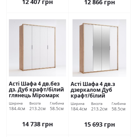
12 407 грн
12 866 грн
Асті Шафа 4 дв.без
Асті Шафа 4 дв.з
дз. Дуб крафт/білий
дзеркалом Дуб
глянець Міромарк
крафт/білий
глянець Міромарк
Ширина
Висота
Глибина
Ширина
Висота
Глибина
184.4см
213.2см
58.5см
184.4см
213.2см
58.5см
14 738 грн
15 693 грн