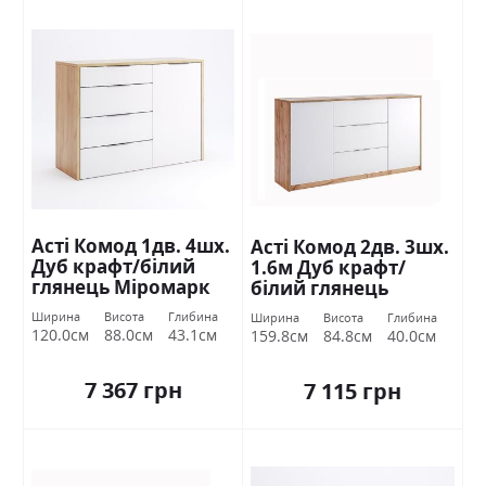
Асті Комод 1дв. 4шх.
Асті Комод 2дв. 3шх.
Дуб крафт/білий
1.6м Дуб крафт/
глянець Міромарк
білий глянець
Міромарк
Ширина
Висота
Глибина
Ширина
Висота
Глибина
120.0см
88.0см
43.1см
159.8см
84.8см
40.0см
7 367 грн
7 115 грн