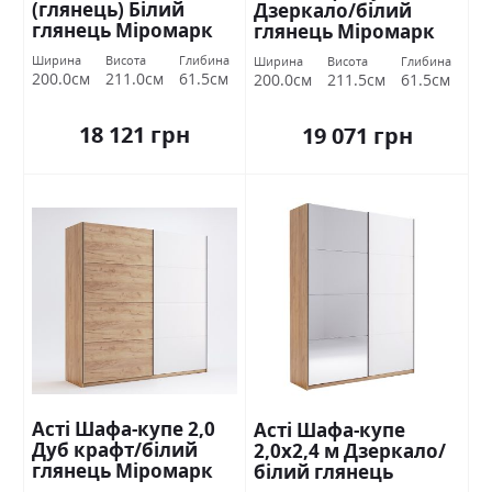
(глянець) Білий
Дзеркало/білий
глянець Міромарк
глянець Міромарк
Ширина
Висота
Глибина
Ширина
Висота
Глибина
200.0см
211.0см
61.5см
200.0см
211.5см
61.5см
18 121 грн
19 071 грн
Асті Шафа-купе 2,0
Асті Шафа-купе
Дуб крафт/білий
2,0х2,4 м Дзеркало/
глянець Міромарк
білий глянець