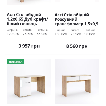
Асті Стіл обідній
Асті Стіл обідній
1,2х0,65 Дуб крафт/
Розсувний
білий глянець
трансформер 1,5х0,9
Міромарк
Дуб крафт/білий
Ширина
Висота
Глибина
Ширина
Висота
Глибина
глянець Міромарк
120.0см
76.5см
65.0см
150.0см
73.5см
90.0см
3 957 грн
8 560 грн
НОВИНКА