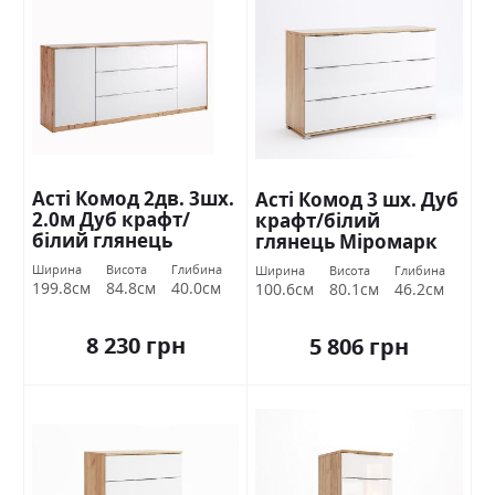
Асті Комод 2дв. 3шх.
Асті Комод 3 шх. Дуб
2.0м Дуб крафт/
крафт/білий
білий глянець
глянець Міромарк
Міромарк
Ширина
Висота
Глибина
Ширина
Висота
Глибина
199.8см
84.8см
40.0см
100.6см
80.1см
46.2см
8 230 грн
5 806 грн