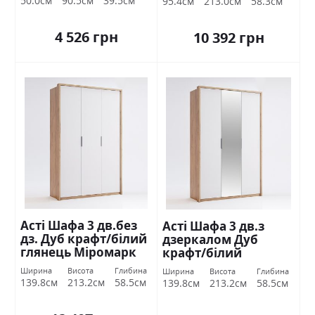
50.0см
90.5см
39.5см
95.4см
213.0см
58.3см
4 526 грн
10 392 грн
Асті Шафа 3 дв.без
Асті Шафа 3 дв.з
дз. Дуб крафт/білий
дзеркалом Дуб
глянець Міромарк
крафт/білий
глянець Міромарк
Ширина
Висота
Глибина
Ширина
Висота
Глибина
139.8см
213.2см
58.5см
139.8см
213.2см
58.5см