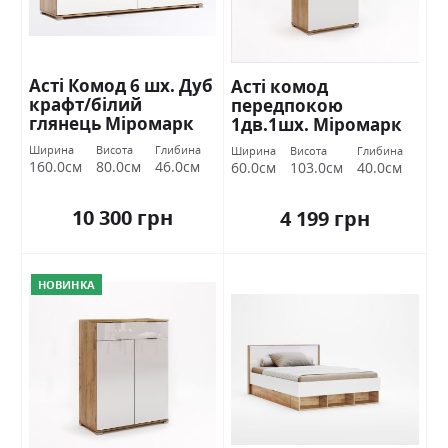
Асті Комод 6 шх. Дуб
Асті комод
крафт/білий
передпокою
глянець Міромарк
1дв.1шх. Міромарк
Ширина
Висота
Глибина
Ширина
Висота
Глибина
160.0см
80.0см
46.0см
60.0см
103.0см
40.0см
10 300 грн
4 199 грн
НОВИНКА