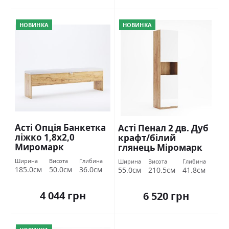
НОВИНКА
НОВИНКА
Асті Опція Банкетка
Асті Пенал 2 дв. Дуб
ліжко 1,8х2,0
крафт/білий
Миромарк
глянець Міромарк
Ширина
Висота
Глибина
Ширина
Висота
Глибина
185.0см
50.0см
36.0см
55.0см
210.5см
41.8см
4 044 грн
6 520 грн