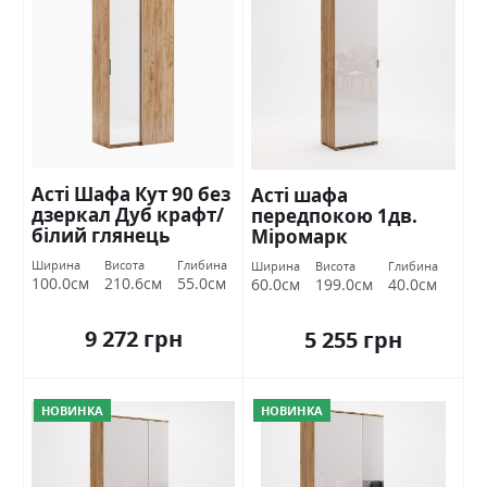
Асті Шафа Кут 90 без
Асті шафа
дзеркал Дуб крафт/
передпокою 1дв.
білий глянець
Міромарк
Міромарк
Ширина
Висота
Глибина
Ширина
Висота
Глибина
100.0см
210.6см
55.0см
60.0см
199.0см
40.0см
9 272 грн
5 255 грн
НОВИНКА
НОВИНКА