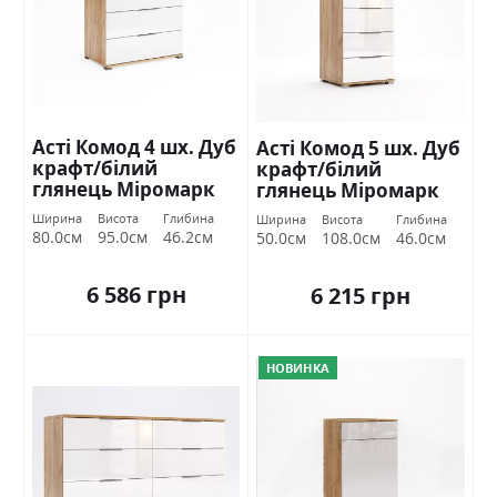
Асті Комод 4 шх. Дуб
Асті Комод 5 шх. Дуб
крафт/білий
крафт/білий
глянець Міромарк
глянець Міромарк
Ширина
Висота
Глибина
Ширина
Висота
Глибина
80.0см
95.0см
46.2см
50.0см
108.0см
46.0см
6 586 грн
6 215 грн
НОВИНКА