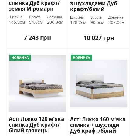
спинка Дуб крафт/
з шухлядами Дуб
земля Міромарк
крафт/білий
глянець Міромарк
Ширина
Висота
Довжина
Ширина
Висота
Довжина
145.0см
94.0см
206.0см
128.2см
90.5см
207.0см
7 243 грн
10 027 грн
НОВИНКА
НОВИНКА
Асті Ліжко 120 м'яка
Асті Ліжко 160 м'яка
спинка Дуб крафт/
спинка + шухляди
білий глянець
Дуб крафт/білий