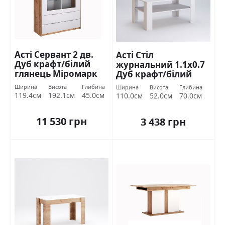
Асті Сервант 2 дв.
Асті Стіл
Дуб крафт/білий
журнальний 1.1х0.7
глянець Міромарк
Дуб крафт/білий
глянець Міромарк
Ширина
Висота
Глибина
Ширина
Висота
Глибина
119.4см
192.1см
45.0см
110.0см
52.0см
70.0см
11 530 грн
3 438 грн