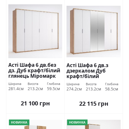
Асті Шафа 6 дв.без
Асті Шафа 6 дв.з
дз. Дуб крафт/білий
дзеркалом Дуб
глянець Міромарк
крафт/білий
глянець Міромарк
Ширина
Висота
Глибина
Ширина
Висота
Глибина
281.4см
213.2см
59.5см
274.2см
213.2см
58.5см
21 100 грн
22 115 грн
НОВИНКА
НОВИНКА