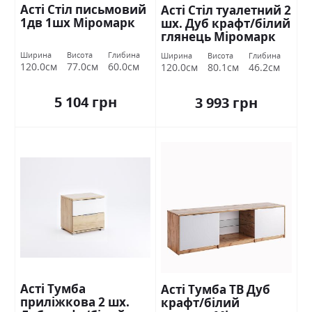
Асті Стіл письмовий
Асті Стіл туалетний 2
1дв 1шх Міромарк
шх. Дуб крафт/білий
глянець Міромарк
Ширина
Висота
Глибина
Ширина
Висота
Глибина
120.0см
77.0см
60.0см
120.0см
80.1см
46.2см
5 104 грн
3 993 грн
Асті Тумба
Асті Тумба ТВ Дуб
приліжкова 2 шх.
крафт/білий