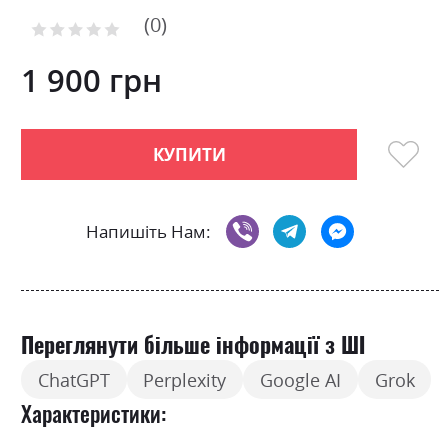
of
0
the
Рейтинг:
images
0
100
% of
gallery
1 900 грн
КУПИТИ
Напишіть Нам:
Переглянути більше інформації з ШІ
ChatGPT
Perplexity
Google AI
Grok
Характеристики