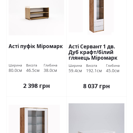
Асті пуфік Міромарк
Асті Сервант 1 дв.
Дуб крафт/білий
глянець Міромарк
Ширина
Висота
Глибина
Ширина
Висота
Глибина
80.0см
46.5см
38.0см
59.4см
192.1см
45.0см
2 398 грн
8 037 грн