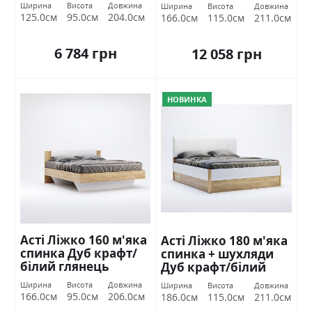
Міромарк
глянець Міромарк
Ширина
Висота
Довжина
Ширина
Висота
Довжина
125.0см
95.0см
204.0см
166.0см
115.0см
211.0см
6 784 грн
12 058 грн
НОВИНКА
Асті Ліжко 160 м'яка
Асті Ліжко 180 м'яка
спинка Дуб крафт/
спинка + шухляди
білий глянець
Дуб крафт/білий
Міромарк
глянець Міромарк
Ширина
Висота
Довжина
Ширина
Висота
Довжина
166.0см
95.0см
206.0см
186.0см
115.0см
211.0см