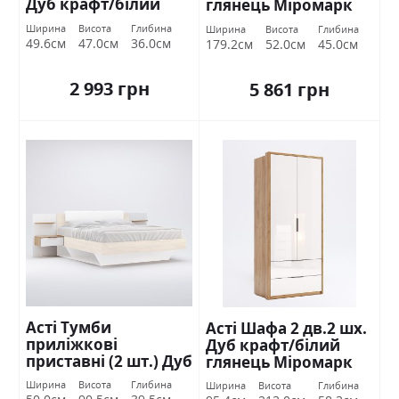
Дуб крафт/білий
глянець Міромарк
глянець Міромарк
Ширина
Висота
Глибина
Ширина
Висота
Глибина
49.6см
47.0см
36.0см
179.2см
52.0см
45.0см
2 993 грн
5 861 грн
Асті Тумби
Асті Шафа 2 дв.2 шх.
приліжкові
Дуб крафт/білий
приставні (2 шт.) Дуб
глянець Міромарк
крафт/білий
Ширина
Висота
Глибина
Ширина
Висота
Глибина
глянець Міромарк