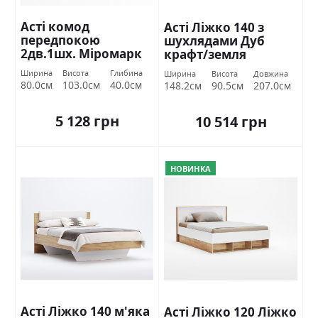
Асті комод
Асті Ліжко 140 з
передпокою
шухлядами Дуб
2дв.1шх. Міромарк
крафт/земля
Міромарк
Ширина
Висота
Глибина
Ширина
Висота
Довжина
80.0см
103.0см
40.0см
148.2см
90.5см
207.0см
5 128 грн
10 514 грн
НОВИНКА
Асті Ліжко 140 м'яка
Асті Ліжко 120 Ліжко