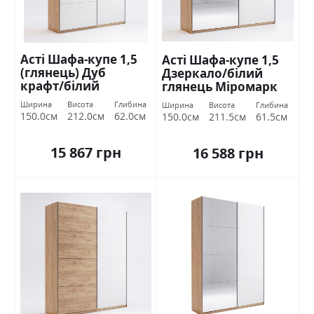
Асті Шафа-купе 1,5
Асті Шафа-купе 1,5
(глянець) Дуб
Дзеркало/білий
крафт/білий
глянець Міромарк
глянець Міромарк
Ширина
Висота
Глибина
Ширина
Висота
Глибина
150.0см
212.0см
62.0см
150.0см
211.5см
61.5см
15 867 грн
16 588 грн