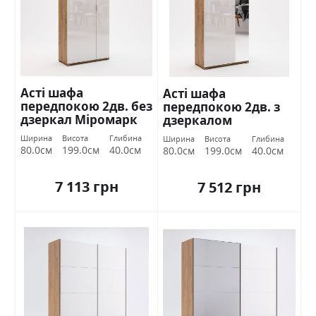
Асті шафа
Асті шафа
передпокою 2дв. без
передпокою 2дв. з
дзеркал Міромарк
дзеркалом
Міромарк
Ширина
Висота
Глибина
Ширина
Висота
Глибина
80.0см
199.0см
40.0см
80.0см
199.0см
40.0см
7 113 грн
7 512 грн