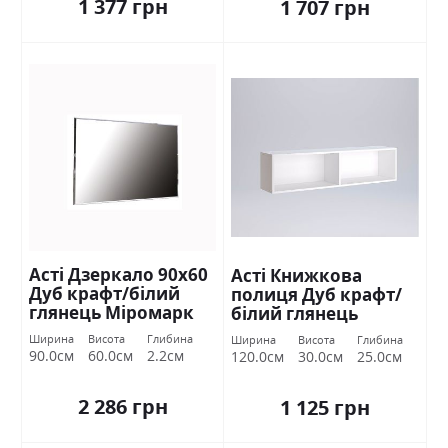
1 377 грн
1 707 грн
Асті Дзеркало 90х60
Асті Книжкова
Дуб крафт/білий
полиця Дуб крафт/
глянець Міромарк
білий глянець
Міромарк
Ширина
Висота
Глибина
Ширина
Висота
Глибина
90.0см
60.0см
2.2см
120.0см
30.0см
25.0см
2 286 грн
1 125 грн