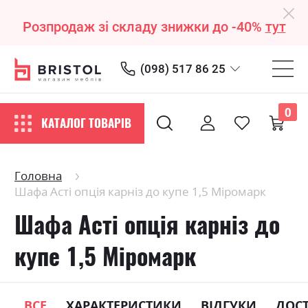
Розпродаж зі складу знижки до -40%
тут
(098) 517 86 25
0
КАТАЛОГ ТОВАРІВ
Головна
Шафа Асті опція карніз до купе 1,5 Міромарк
Шафа Асті опція карніз до
купе 1,5 Міромарк
ВСЕ
ХАРАКТЕРИСТИКИ
ВІДГУКИ
ДОС