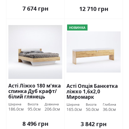
7 674 грн
12 710 грн
НОВИНКА
Асті Ліжко 180 м'яка
Асті Опція Банкетка
спинка Дуб крафт/
ліжко 1,6х2,0
білий глянець
Миромарк
Міромарк
Ширина
Висота
Довжина
Ширина
Висота
Глибина
186.0см
95.0см
206.0см
165.0см
50.0см
36.0см
8 496 грн
3 842 грн