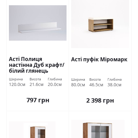
Асті Полиця
Асті пуфік Міромарк
настінна Дуб крафт/
білий глянець
Міромарк
Ширина
Висота
Глибина
Ширина
Висота
Глибина
120.0см
21.6см
20.0см
80.0см
46.5см
38.0см
797 грн
2 398 грн