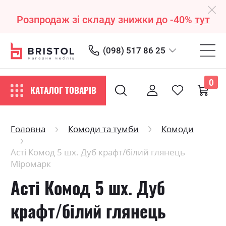
Розпродаж зі складу знижки до -40%
тут
(098) 517 86 25
0
КАТАЛОГ ТОВАРІВ
Головна
Комоди та тумби
Комоди
Асті Комод 5 шх. Дуб крафт/білий глянець
Міромарк
Асті Комод 5 шх. Дуб
крафт/білий глянець