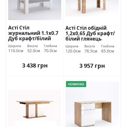
Асті Стіл
Асті Стіл обідній
журнальний 1.1х0.7
1,2х0,65 Дуб крафт/
Дуб крафт/білий
білий глянець
глянець Міромарк
Міромарк
Ширина
Висота
Глибина
Ширина
Висота
Глибина
110.0см
52.0см
70.0см
120.0см
76.5см
65.0см
3 438 грн
3 957 грн
НОВИНКА