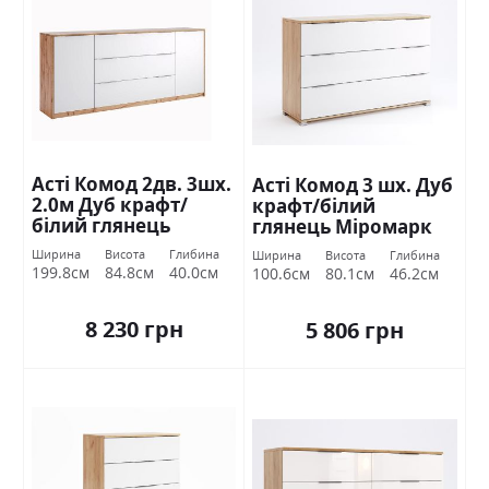
Асті Комод 2дв. 3шх.
Асті Комод 3 шх. Дуб
2.0м Дуб крафт/
крафт/білий
білий глянець
глянець Міромарк
Міромарк
Ширина
Висота
Глибина
Ширина
Висота
Глибина
199.8см
84.8см
40.0см
100.6см
80.1см
46.2см
8 230 грн
5 806 грн