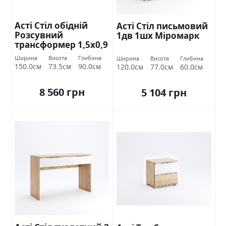
Асті Стіл обідній
Асті Стіл письмовий
Розсувний
1дв 1шх Міромарк
трансформер 1,5х0,9
Дуб крафт/білий
Ширина
Висота
Глибина
Ширина
Висота
Глибина
глянець Міромарк
150.0см
73.5см
90.0см
120.0см
77.0см
60.0см
8 560 грн
5 104 грн