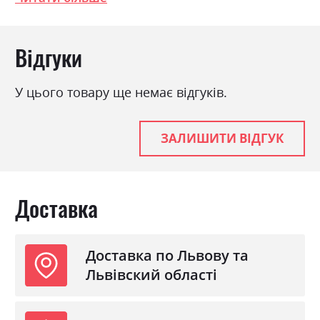
Фабрика:
Міромарк
Відгуки
Колір (Фасад):
дуб крафт/білий глянець
У цього товару ще немає відгуків.
Колір (Корпус):
дуб крафт
Колір матеріалу
дуб крафт/білий глянець
ЗАЛИШИТИ ВІДГУК
Стиль
мінімалізм, модерн
Матеріал
лакована ДСП
Доставка
Доставка по Львову та
Львівский області