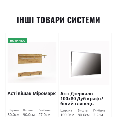
ІНШІ ТОВАРИ СИСТЕМИ
НОВИНКА
Асті вішак Міромарк
Асті Дзеркало
100х80 Дуб крафт/
білий глянець
Міромарк
Ширина
Висота
Глибина
Ширина
Висота
Глибина
80.0см
90.0см
27.0см
100.0см
80.0см
2.2см