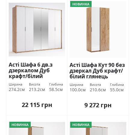
НОВИНКА
Асті Шафа 6 дв.з
Асті Шафа Кут 90 без
дзеркалом Дуб
дзеркал Дуб крафт/
крафт/білий
білий глянець
глянець Міромарк
Міромарк
Ширина
Висота
Глибина
Ширина
Висота
Глибина
274.2см
213.2см
58.5см
100.0см
210.6см
55.0см
22 115 грн
9 272 грн
НОВИНКА
НОВИНКА