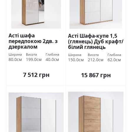
Асті шафа
Асті Шафа-купе 1,5
передпокою 2дв. з
(глянець) Дуб крафт/
дзеркалом
білий глянець
Міромарк
Міромарк
Ширина
Висота
Глибина
Ширина
Висота
Глибина
80.0см
199.0см
40.0см
150.0см
212.0см
62.0см
7 512 грн
15 867 грн