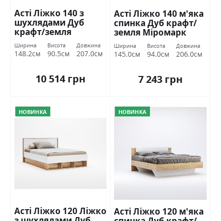
Асті Ліжко 140 з
Асті Ліжко 140 м'яка
шухлядами Дуб
спинка Дуб крафт/
крафт/земля
земля Міромарк
Міромарк
Ширина
Висота
Довжина
Ширина
Висота
Довжина
148.2см
90.5см
207.0см
145.0см
94.0см
206.0см
10 514 грн
7 243 грн
НОВИНКА
НОВИНКА
Асті Ліжко 120 Ліжко
Асті Ліжко 120 м'яка
з шухлядами Дуб
спинка Дуб крафт/