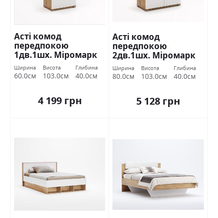
Асті комод
Асті комод
передпокою
передпокою
1дв.1шх. Міромарк
2дв.1шх. Міромарк
Ширина
Висота
Глибина
Ширина
Висота
Глибина
60.0см
103.0см
40.0см
80.0см
103.0см
40.0см
4 199 грн
5 128 грн