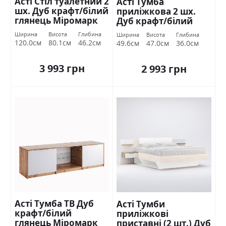
Асті Стіл туалетний 2
Асті Тумба
шх. Дуб крафт/білий
приліжкова 2 шх.
глянець Міромарк
Дуб крафт/білий
глянець Міромарк
Ширина
Висота
Глибина
Ширина
Висота
Глибина
120.0см
80.1см
46.2см
49.6см
47.0см
36.0см
3 993 грн
2 993 грн
Асті Тумба ТВ Дуб
Асті Тумби
крафт/білий
приліжкові
глянець Міромарк
приставні (2 шт.) Дуб