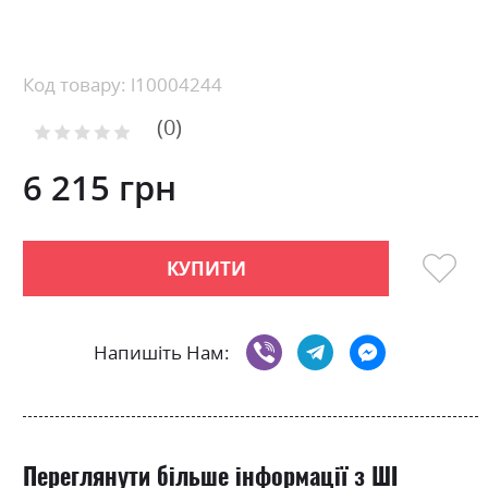
Skip
to
the
beginning
Код товару: l10004244
of
0
the
Рейтинг:
images
0
100
% of
gallery
6 215 грн
КУПИТИ
Напишіть Нам:
Переглянути більше інформації з ШІ