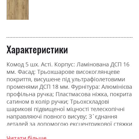
Характеристики
Комод 5 шх. Асті. Корпус: Ламінована ДСП 16
мм. Фасад: Трьохшарове високоглянцеве
покриття, висушене під ультрафіолетовими
променями ДСП 18 мм. Фурнітура: Алюмінієва
профільна ручка; Пластмасова ніжка, покрита
сатином в колір ручки; Трьохскладові
шарикові підвищеної міцності телескопічні
направляючі повного висуву; З`єднання
деталей за допомогою ексцентрикової стяжки
(MINIFIX).Розміри: Ширина 49.6см, Висота
Читати більше
107.8см, Глибина 46.2см