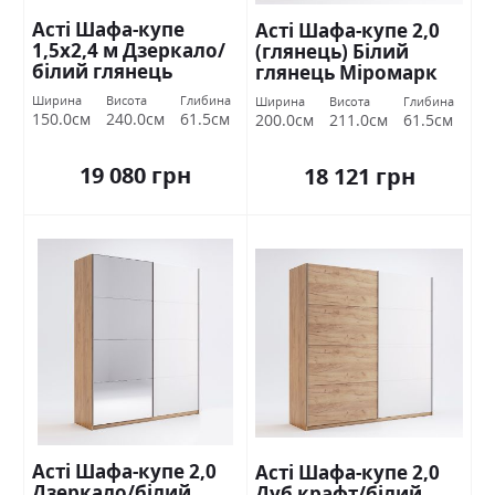
Асті Шафа-купе
Асті Шафа-купе 2,0
1,5х2,4 м Дзеркало/
(глянець) Білий
білий глянець
глянець Міромарк
Міромарк
Ширина
Висота
Глибина
Ширина
Висота
Глибина
150.0см
240.0см
61.5см
200.0см
211.0см
61.5см
19 080 грн
18 121 грн
Асті Шафа-купе 2,0
Асті Шафа-купе 2,0
Дзеркало/білий
Дуб крафт/білий