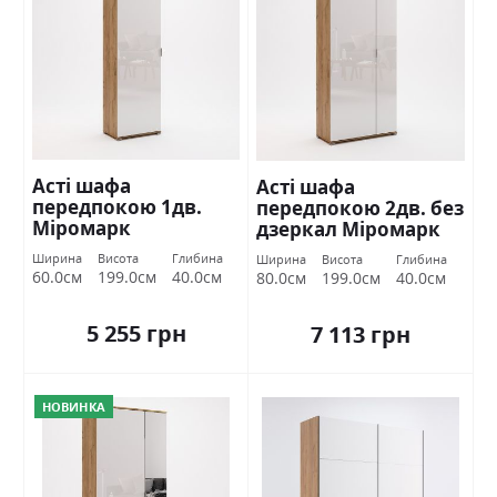
Асті шафа
Асті шафа
передпокою 1дв.
передпокою 2дв. без
Міромарк
дзеркал Міромарк
Ширина
Висота
Глибина
Ширина
Висота
Глибина
60.0см
199.0см
40.0см
80.0см
199.0см
40.0см
5 255 грн
7 113 грн
НОВИНКА