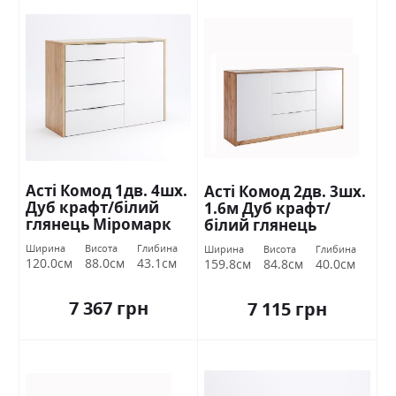
Асті Комод 1дв. 4шх.
Асті Комод 2дв. 3шх.
Дуб крафт/білий
1.6м Дуб крафт/
глянець Міромарк
білий глянець
Міромарк
Ширина
Висота
Глибина
Ширина
Висота
Глибина
120.0см
88.0см
43.1см
159.8см
84.8см
40.0см
7 367 грн
7 115 грн