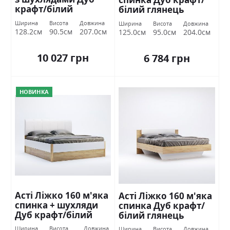
крафт/білий
білий глянець
глянець Міромарк
Міромарк
Ширина
Висота
Довжина
Ширина
Висота
Довжина
128.2см
90.5см
207.0см
125.0см
95.0см
204.0см
10 027 грн
6 784 грн
НОВИНКА
Асті Ліжко 160 м'яка
Асті Ліжко 160 м'яка
спинка + шухляди
спинка Дуб крафт/
Дуб крафт/білий
білий глянець
глянець Міромарк
Міромарк
Ширина
Висота
Довжина
Ширина
Висота
Довжина