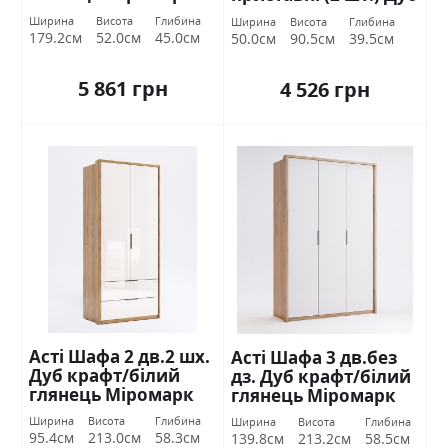
крафт/білий
Ширина
Висота
Глибина
Ширина
Висота
Глибина
глянець Міромарк
179.2см
52.0см
45.0см
50.0см
90.5см
39.5см
5 861 грн
4 526 грн
Асті Шафа 2 дв.2 шх.
Асті Шафа 3 дв.без
Дуб крафт/білий
дз. Дуб крафт/білий
глянець Міромарк
глянець Міромарк
Ширина
Висота
Глибина
Ширина
Висота
Глибина
95.4см
213.0см
58.3см
139.8см
213.2см
58.5см