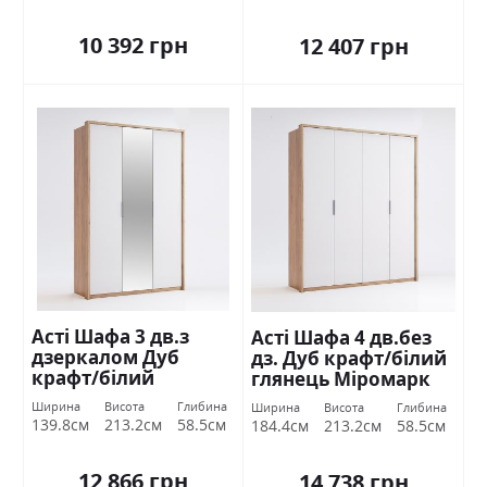
10 392 грн
12 407 грн
Асті Шафа 3 дв.з
Асті Шафа 4 дв.без
дзеркалом Дуб
дз. Дуб крафт/білий
крафт/білий
глянець Міромарк
глянець Міромарк
Ширина
Висота
Глибина
Ширина
Висота
Глибина
139.8см
213.2см
58.5см
184.4см
213.2см
58.5см
12 866 грн
14 738 грн