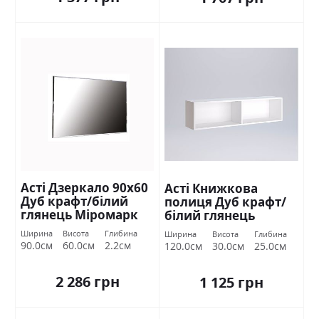
Асті Дзеркало 90х60
Асті Книжкова
Дуб крафт/білий
полиця Дуб крафт/
глянець Міромарк
білий глянець
Міромарк
Ширина
Висота
Глибина
Ширина
Висота
Глибина
90.0см
60.0см
2.2см
120.0см
30.0см
25.0см
2 286 грн
1 125 грн