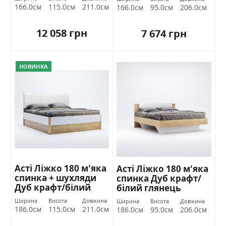
166.0см
115.0см
211.0см
166.0см
95.0см
206.0см
12 058 грн
7 674 грн
НОВИНКА
Асті Ліжко 180 м'яка
Асті Ліжко 180 м'яка
спинка + шухляди
спинка Дуб крафт/
Дуб крафт/білий
білий глянець
глянець Міромарк
Міромарк
Ширина
Висота
Довжина
Ширина
Висота
Довжина
186.0см
115.0см
211.0см
186.0см
95.0см
206.0см