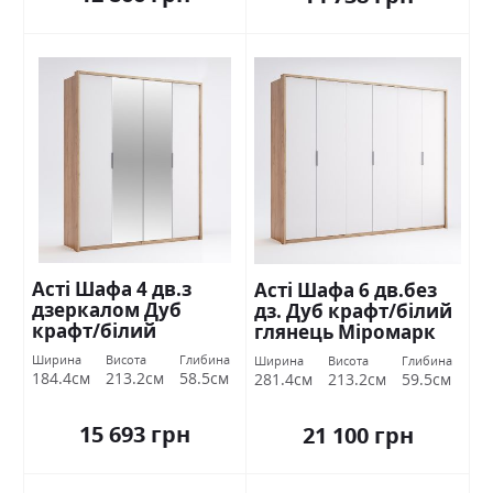
Асті Шафа 4 дв.з
Асті Шафа 6 дв.без
дзеркалом Дуб
дз. Дуб крафт/білий
крафт/білий
глянець Міромарк
глянець Міромарк
Ширина
Висота
Глибина
Ширина
Висота
Глибина
184.4см
213.2см
58.5см
281.4см
213.2см
59.5см
15 693 грн
21 100 грн