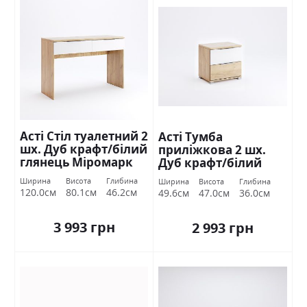
Асті Стіл туалетний 2
Асті Тумба
шх. Дуб крафт/білий
приліжкова 2 шх.
глянець Міромарк
Дуб крафт/білий
глянець Міромарк
Ширина
Висота
Глибина
Ширина
Висота
Глибина
120.0см
80.1см
46.2см
49.6см
47.0см
36.0см
3 993 грн
2 993 грн