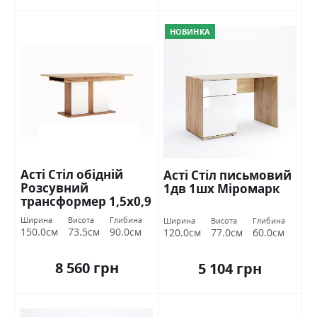
НОВИНКА
Асті Стіл обідній
Асті Стіл письмовий
Розсувний
1дв 1шх Міромарк
трансформер 1,5х0,9
Дуб крафт/білий
Ширина
Висота
Глибина
Ширина
Висота
Глибина
глянець Міромарк
150.0см
73.5см
90.0см
120.0см
77.0см
60.0см
8 560 грн
5 104 грн