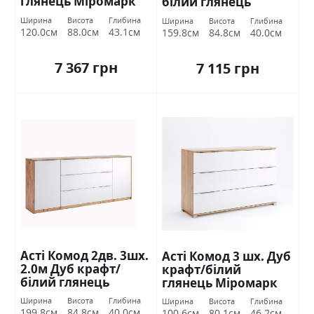
глянець Міромарк
білий глянець
Міромарк
Ширина
Висота
Глибина
Ширина
Висота
Глибина
120.0см
88.0см
43.1см
159.8см
84.8см
40.0см
7 367 грн
7 115 грн
Асті Комод 2дв. 3шх.
Асті Комод 3 шх. Дуб
2.0м Дуб крафт/
крафт/білий
білий глянець
глянець Міромарк
Міромарк
Ширина
Висота
Глибина
Ширина
Висота
Глибина
199.8см
84.8см
40.0см
100.6см
80.1см
46.2см