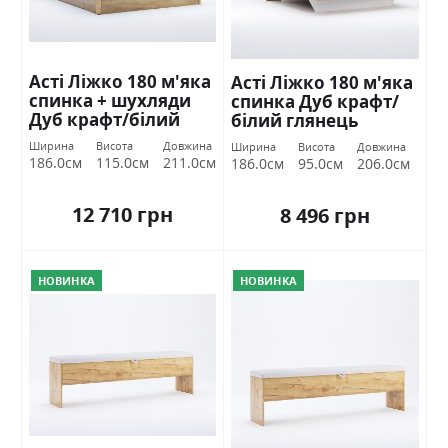
Асті Ліжко 180 м'яка
Асті Ліжко 180 м'яка
спинка + шухляди
спинка Дуб крафт/
Дуб крафт/білий
білий глянець
глянець Міромарк
Міромарк
Ширина
Висота
Довжина
Ширина
Висота
Довжина
186.0см
115.0см
211.0см
186.0см
95.0см
206.0см
12 710 грн
8 496 грн
НОВИНКА
НОВИНКА