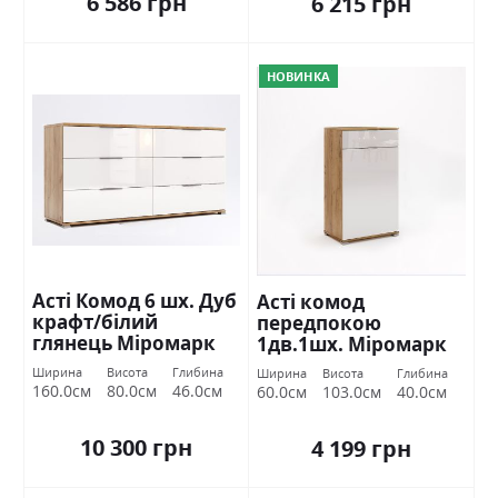
6 586 грн
6 215 грн
НОВИНКА
Асті Комод 6 шх. Дуб
Асті комод
крафт/білий
передпокою
глянець Міромарк
1дв.1шх. Міромарк
Ширина
Висота
Глибина
Ширина
Висота
Глибина
160.0см
80.0см
46.0см
60.0см
103.0см
40.0см
10 300 грн
4 199 грн