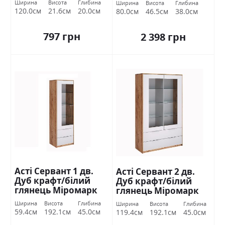
Ширина
Висота
Глибина
Ширина
Висота
Глибина
120.0см
21.6см
20.0см
80.0см
46.5см
38.0см
797 грн
2 398 грн
Асті Сервант 1 дв.
Асті Сервант 2 дв.
Дуб крафт/білий
Дуб крафт/білий
глянець Міромарк
глянець Міромарк
Ширина
Висота
Глибина
Ширина
Висота
Глибина
59.4см
192.1см
45.0см
119.4см
192.1см
45.0см