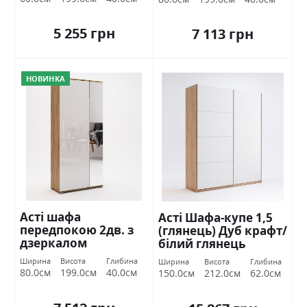
5 255 грн
7 113 грн
НОВИНКА
Асті шафа
Асті Шафа-купе 1,5
передпокою 2дв. з
(глянець) Дуб крафт/
дзеркалом
білий глянець
Міромарк
Міромарк
Ширина
Висота
Глибина
Ширина
Висота
Глибина
80.0см
199.0см
40.0см
150.0см
212.0см
62.0см