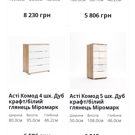
8 230 грн
5 806 грн
Асті Комод 4 шх. Дуб
Асті Комод 5 шх. Дуб
крафт/білий
крафт/білий
глянець Міромарк
глянець Міромарк
Ширина
Висота
Глибина
Ширина
Висота
Глибина
80.0см
95.0см
46.2см
50.0см
108.0см
46.0см