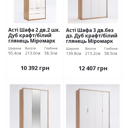
Асті Шафа 2 дв.2 шх.
Асті Шафа 3 дв.без
Дуб крафт/білий
дз. Дуб крафт/білий
глянець Міромарк
глянець Міромарк
Ширина
Висота
Глибина
Ширина
Висота
Глибина
95.4см
213.0см
58.3см
139.8см
213.2см
58.5см
10 392 грн
12 407 грн