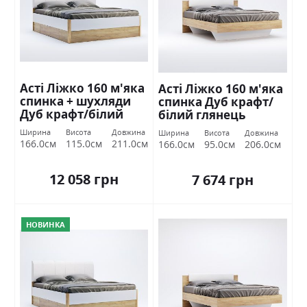
Асті Ліжко 160 м'яка
Асті Ліжко 160 м'яка
спинка + шухляди
спинка Дуб крафт/
Дуб крафт/білий
білий глянець
глянець Міромарк
Міромарк
Ширина
Висота
Довжина
Ширина
Висота
Довжина
166.0см
115.0см
211.0см
166.0см
95.0см
206.0см
12 058 грн
7 674 грн
НОВИНКА