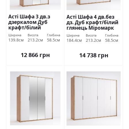
Асті Шафа 3 дв.з
Асті Шафа 4 дв.без
дзеркалом Дуб
дз. Дуб крафт/білий
крафт/білий
глянець Міромарк
глянець Міромарк
Ширина
Висота
Глибина
Ширина
Висота
Глибина
139.8см
213.2см
58.5см
184.4см
213.2см
58.5см
12 866 грн
14 738 грн