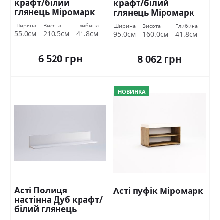
крафт/білий
крафт/білий
глянець Міромарк
глянець Міромарк
Ширина
Висота
Глибина
Ширина
Висота
Глибина
55.0см
210.5см
41.8см
95.0см
160.0см
41.8см
6 520 грн
8 062 грн
НОВИНКА
Асті Полиця
Асті пуфік Міромарк
настінна Дуб крафт/
білий глянець
Міромарк