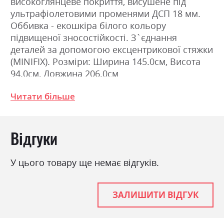
високоглянцеве покриття, висушене під
ультрафіолетовими променями ДСП 18 мм.
Оббивка - екошкіра білого кольору
підвищеної зносостійкості. З`єднання
деталей за допомогою ексцентрикової стяжки
(MINIFIX). Розміри: Ширина 145.0см, Висота
94.0см, Довжина 206.0см
Читати більше
Фабрика:
Міромарк
Колір (Фасад):
дуб крафт/білий глянець
Відгуки
Колір (Корпус):
дуб крафт
Колір матеріалу
дуб крафт/білий глянець
У цього товару ще немає відгуків.
Стиль
мінімалізм, модерн
Матеріал
лакована ДСП
ЗАЛИШИТИ ВІДГУК
Ніша для білизни
ні
Спальне місце
140х200