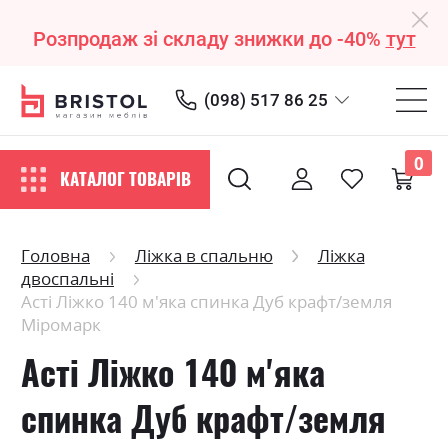
Розпродаж зі складу знижки до -40%
тут
(098) 517 86 25
0
КАТАЛОГ ТОВАРІВ
Головна
Ліжка в спальню
Ліжка
двоспальні
Асті Ліжко 140 м'яка спинка Дуб крафт/земля
Міромарк
Асті Ліжко 140 м'яка
спинка Дуб крафт/земля