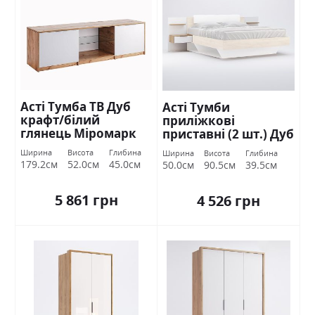
Асті Тумба ТВ Дуб
Асті Тумби
крафт/білий
приліжкові
глянець Міромарк
приставні (2 шт.) Дуб
крафт/білий
Ширина
Висота
Глибина
Ширина
Висота
Глибина
глянець Міромарк
179.2см
52.0см
45.0см
50.0см
90.5см
39.5см
5 861 грн
4 526 грн