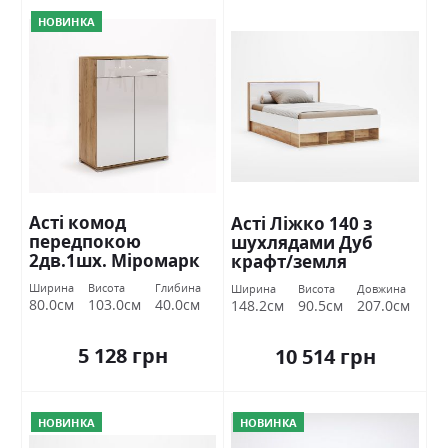
НОВИНКА
Асті комод
Асті Ліжко 140 з
передпокою
шухлядами Дуб
2дв.1шх. Міромарк
крафт/земля
Міромарк
Ширина
Висота
Глибина
Ширина
Висота
Довжина
80.0см
103.0см
40.0см
148.2см
90.5см
207.0см
5 128 грн
10 514 грн
НОВИНКА
НОВИНКА