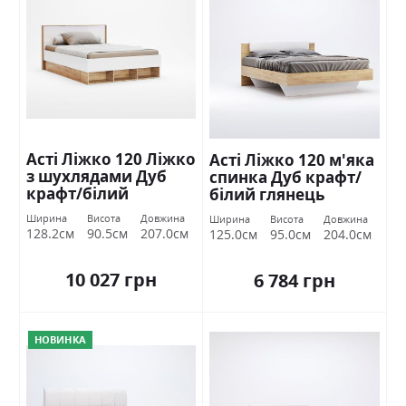
Асті Ліжко 120 Ліжко
Асті Ліжко 120 м'яка
з шухлядами Дуб
спинка Дуб крафт/
крафт/білий
білий глянець
глянець Міромарк
Міромарк
Ширина
Висота
Довжина
Ширина
Висота
Довжина
128.2см
90.5см
207.0см
125.0см
95.0см
204.0см
10 027 грн
6 784 грн
НОВИНКА