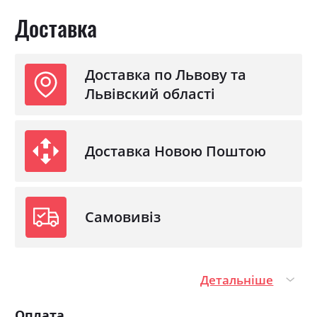
Доставка
З матрацом
ні
З підставкою під матрац
ні
Доставка по Львову та
Львівский області
Доставка Новою Поштою
Самовивіз
Детальніше
Оплата