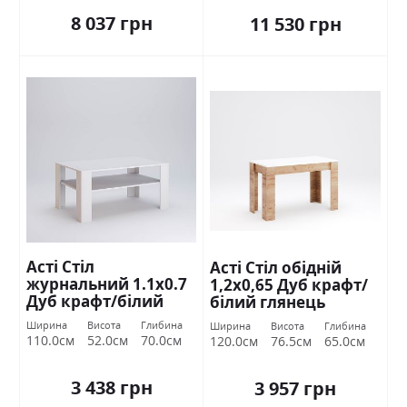
8 037 грн
11 530 грн
Асті Стіл
Асті Стіл обідній
журнальний 1.1х0.7
1,2х0,65 Дуб крафт/
Дуб крафт/білий
білий глянець
глянець Міромарк
Міромарк
Ширина
Висота
Глибина
Ширина
Висота
Глибина
110.0см
52.0см
70.0см
120.0см
76.5см
65.0см
3 438 грн
3 957 грн