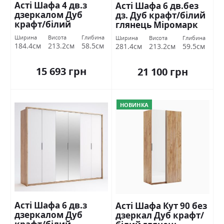
Асті Шафа 4 дв.з
Асті Шафа 6 дв.без
дзеркалом Дуб
дз. Дуб крафт/білий
крафт/білий
глянець Міромарк
глянець Міромарк
Ширина
Висота
Глибина
Ширина
Висота
Глибина
184.4см
213.2см
58.5см
281.4см
213.2см
59.5см
15 693 грн
21 100 грн
НОВИНКА
Асті Шафа 6 дв.з
Асті Шафа Кут 90 без
дзеркалом Дуб
дзеркал Дуб крафт/