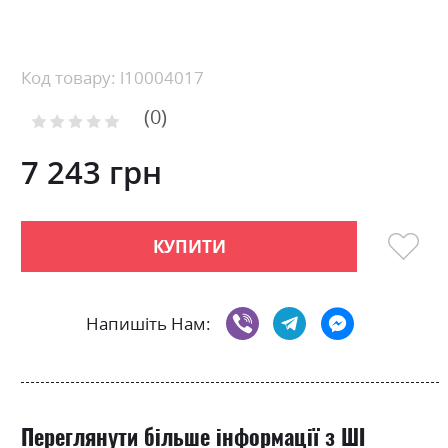
Skip
to
the
beginning
Код товару: l10004017
of
0
the
Рейтинг:
images
0
100
% of
gallery
7 243 грн
КУПИТИ
Напишіть Нам:
Переглянути більше інформації з ШІ