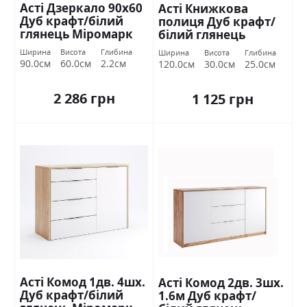
Асті Дзеркало 90х60
Асті Книжкова
Дуб крафт/білий
полиця Дуб крафт/
глянець Міромарк
білий глянець
Міромарк
Ширина
Висота
Глибина
Ширина
Висота
Глибина
90.0см
60.0см
2.2см
120.0см
30.0см
25.0см
2 286 грн
1 125 грн
Асті Комод 1дв. 4шх.
Асті Комод 2дв. 3шх.
Дуб крафт/білий
1.6м Дуб крафт/