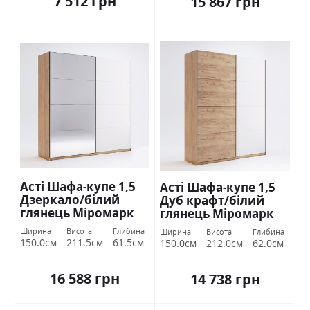
7 512 грн
15 867 грн
Асті Шафа-купе 1,5
Асті Шафа-купе 1,5
Дзеркало/білий
Дуб крафт/білий
глянець Міромарк
глянець Міромарк
Ширина
Висота
Глибина
Ширина
Висота
Глибина
150.0см
211.5см
61.5см
150.0см
212.0см
62.0см
16 588 грн
14 738 грн