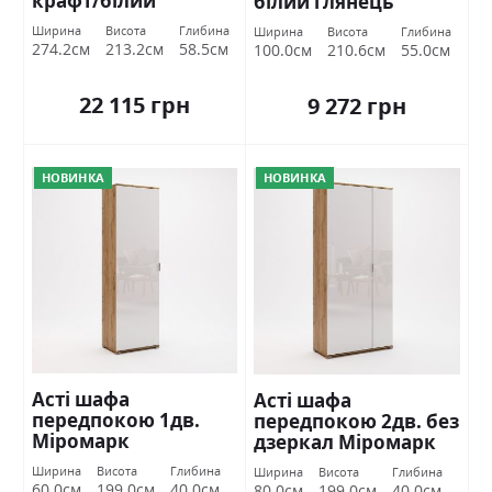
крафт/білий
білий глянець
глянець Міромарк
Міромарк
Ширина
Висота
Глибина
Ширина
Висота
Глибина
274.2см
213.2см
58.5см
100.0см
210.6см
55.0см
22 115 грн
9 272 грн
НОВИНКА
НОВИНКА
Асті шафа
Асті шафа
передпокою 1дв.
передпокою 2дв. без
Міромарк
дзеркал Міромарк
Ширина
Висота
Глибина
Ширина
Висота
Глибина
60.0см
199.0см
40.0см
80.0см
199.0см
40.0см