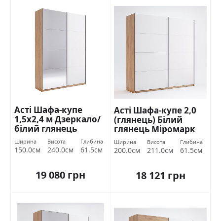
Асті Шафа-купе
Асті Шафа-купе 2,0
1,5х2,4 м Дзеркало/
(глянець) Білий
білий глянець
глянець Міромарк
Міромарк
Ширина
Висота
Глибина
Ширина
Висота
Глибина
150.0см
240.0см
61.5см
200.0см
211.0см
61.5см
19 080 грн
18 121 грн