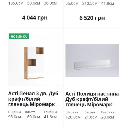
185.0см
50.0см
36.0см
55.0см
210.5см
41.8см
4 044 грн
6 520 грн
НОВИНКА
Асті Пенал 3 дв. Дуб
Асті Полиця настінна
крафт/білий
Дуб крафт/білий
глянець Міромарк
глянець Міромарк
Ширина
Висота
Глибина
Ширина
Висота
Глибина
95.0см
160.0см
41.8см
120.0см
21.6см
20.0см