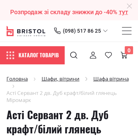
Розпродаж зі складу знижки до -40%
тут
(098) 517 86 25
0
КАТАЛОГ ТОВАРІВ
Головна
Шафи, вітрини
Шафа вітрина
Асті Сервант 2 дв. Дуб крафт/білий глянець
Міромарк
Асті Сервант 2 дв. Дуб
крафт/білий глянець