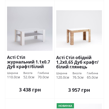
Асті Стіл
Асті Стіл обідній
журнальний 1.1х0.7
1,2х0,65 Дуб крафт/
Дуб крафт/білий
білий глянець
глянець Міромарк
Міромарк
Ширина
Висота
Глибина
Ширина
Висота
Глибина
110.0см
52.0см
70.0см
120.0см
76.5см
65.0см
3 438 грн
3 957 грн
НОВИНКА