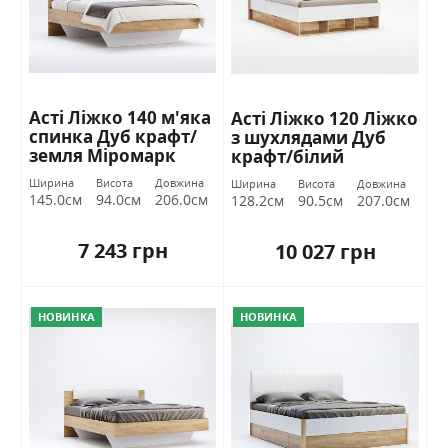
Асті Ліжко 140 м'яка
Асті Ліжко 120 Ліжко
спинка Дуб крафт/
з шухлядами Дуб
земля Міромарк
крафт/білий
глянець Міромарк
Ширина
Висота
Довжина
Ширина
Висота
Довжина
145.0см
94.0см
206.0см
128.2см
90.5см
207.0см
7 243 грн
10 027 грн
НОВИНКА
НОВИНКА