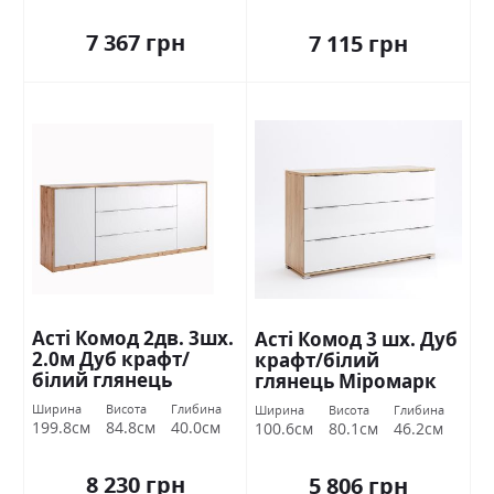
7 367 грн
7 115 грн
Асті Комод 2дв. 3шх.
Асті Комод 3 шх. Дуб
2.0м Дуб крафт/
крафт/білий
білий глянець
глянець Міромарк
Міромарк
Ширина
Висота
Глибина
Ширина
Висота
Глибина
199.8см
84.8см
40.0см
100.6см
80.1см
46.2см
8 230 грн
5 806 грн