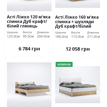
Асті Ліжко 120 м'яка
Асті Ліжко 160 м'яка
спинка Дуб крафт/
спинка + шухляди
білий глянець
Дуб крафт/білий
Міромарк
глянець Міромарк
Ширина
Висота
Довжина
Ширина
Висота
Довжина
125.0см
95.0см
204.0см
166.0см
115.0см
211.0см
6 784 грн
12 058 грн
НОВИНКА