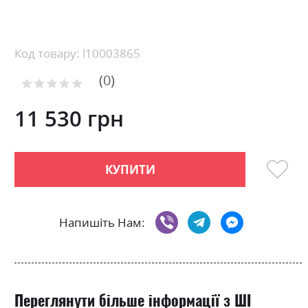
Skip
to
the
beginning
Код товару: l10003865
of
0
the
Рейтинг:
images
0
100
% of
gallery
11 530 грн
КУПИТИ
Напишіть Нам:
Переглянути більше інформації з ШІ