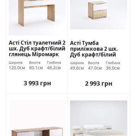
Асті Стіл туалетний 2
Асті Тумба
шх. Дуб крафт/білий
приліжкова 2 шх.
глянець Міромарк
Дуб крафт/білий
глянець Міромарк
Ширина
Висота
Глибина
Ширина
Висота
Глибина
120.0см
80.1см
46.2см
49.6см
47.0см
36.0см
3 993 грн
2 993 грн