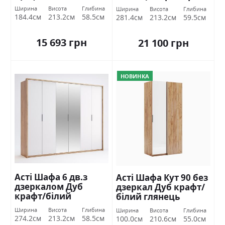
глянець Міромарк
Ширина
Висота
Глибина
Ширина
Висота
Глибина
184.4см
213.2см
58.5см
281.4см
213.2см
59.5см
15 693 грн
21 100 грн
НОВИНКА
Асті Шафа 6 дв.з
Асті Шафа Кут 90 без
дзеркалом Дуб
дзеркал Дуб крафт/
крафт/білий
білий глянець
глянець Міромарк
Міромарк
Ширина
Висота
Глибина
Ширина
Висота
Глибина
274.2см
213.2см
58.5см
100.0см
210.6см
55.0см