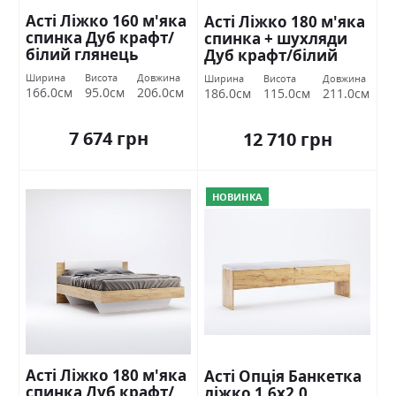
Асті Ліжко 160 м'яка
Асті Ліжко 180 м'яка
спинка Дуб крафт/
спинка + шухляди
білий глянець
Дуб крафт/білий
Міромарк
глянець Міромарк
Ширина
Висота
Довжина
Ширина
Висота
Довжина
166.0см
95.0см
206.0см
186.0см
115.0см
211.0см
7 674 грн
12 710 грн
НОВИНКА
Асті Ліжко 180 м'яка
Асті Опція Банкетка
спинка Дуб крафт/
ліжко 1,6х2,0