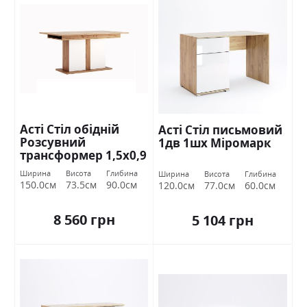
Асті Стіл обідній
Асті Стіл письмовий
Розсувний
1дв 1шх Міромарк
трансформер 1,5х0,9
Дуб крафт/білий
Ширина
Висота
Глибина
Ширина
Висота
Глибина
глянець Міромарк
150.0см
73.5см
90.0см
120.0см
77.0см
60.0см
8 560 грн
5 104 грн