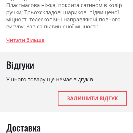
Пластмасова ніжка, покрита сатином в колір
ручки; Трьохскладові шарикові підвищеної
міцності телескопічні направляючі повного
висуву; Завіса підвищеної міцності;
З`єднання деталей за допомогою
Читати більше
ексцентрикової стяжки (MINIFIX). Розміри:
Ширина 119.4см, Висота 192.1см, Глибина
45.0см
Відгуки
Фабрика:
Міромарк
У цього товару ще немає відгуків.
Колір (Фасад):
дуб крафт/білий глянець
Колір (Корпус):
дуб крафт
ЗАЛИШИТИ ВІДГУК
Колір матеріалу
дуб крафт/білий глянець
Стиль
мінімалізм, модерн
Матеріал
лакована ДСП
Доставка