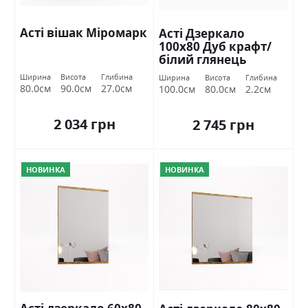
Асті вішак Міромарк
Асті Дзеркало
100х80 Дуб крафт/
білий глянець
Міромарк
Ширина
Висота
Глибина
Ширина
Висота
Глибина
80.0см
90.0см
27.0см
100.0см
80.0см
2.2см
2 034 грн
2 745 грн
НОВИНКА
НОВИНКА