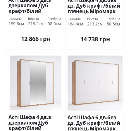
Асті Шафа 4 дв.без
дзеркалом Дуб
дз. Дуб крафт/білий
крафт/білий
глянець Міромарк
глянець Міромарк
Ширина
Висота
Глибина
Ширина
Висота
Глибина
139.8см
213.2см
58.5см
184.4см
213.2см
58.5см
12 866 грн
14 738 грн
Асті Шафа 4 дв.з
Асті Шафа 6 дв.без
дзеркалом Дуб
дз. Дуб крафт/білий
крафт/білий
глянець Міромарк