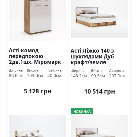
Асті комод
Асті Ліжко 140 з
передпокою
шухлядами Дуб
2дв.1шх. Міромарк
крафт/земля
Міромарк
Ширина
Висота
Глибина
Ширина
Висота
Довжина
80.0см
103.0см
40.0см
148.2см
90.5см
207.0см
5 128 грн
10 514 грн
НОВИНКА