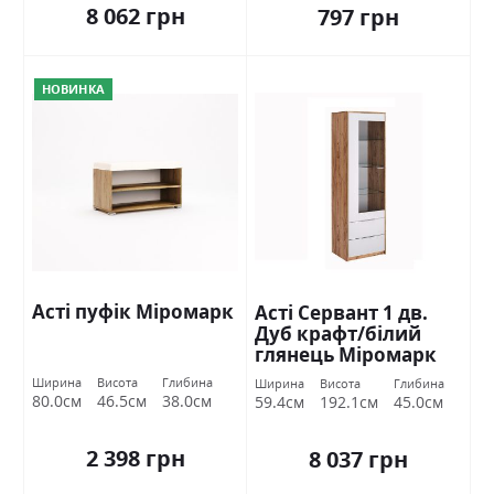
8 062 грн
797 грн
НОВИНКА
Асті пуфік Міромарк
Асті Сервант 1 дв.
Дуб крафт/білий
глянець Міромарк
Ширина
Висота
Глибина
Ширина
Висота
Глибина
80.0см
46.5см
38.0см
59.4см
192.1см
45.0см
2 398 грн
8 037 грн