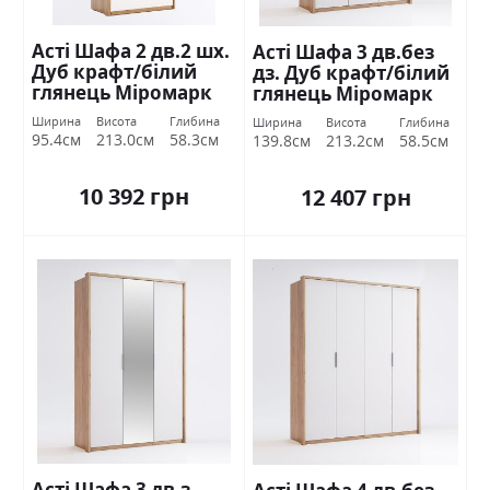
Асті Шафа 2 дв.2 шх.
Асті Шафа 3 дв.без
Дуб крафт/білий
дз. Дуб крафт/білий
глянець Міромарк
глянець Міромарк
Ширина
Висота
Глибина
Ширина
Висота
Глибина
95.4см
213.0см
58.3см
139.8см
213.2см
58.5см
10 392 грн
12 407 грн
Асті Шафа 3 дв.з