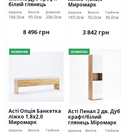
білий глянець
Миромарк
Міромарк
Ширина
Висота
Довжина
Ширина
Висота
Глибина
186.0см
95.0см
206.0см
165.0см
50.0см
36.0см
8 496 грн
3 842 грн
НОВИНКА
НОВИНКА
Асті Опція Банкетка
Асті Пенал 2 дв. Дуб
ліжко 1,8х2,0
крафт/білий
Миромарк
глянець Міромарк
Ширина
Висота
Глибина
Ширина
Висота
Глибина