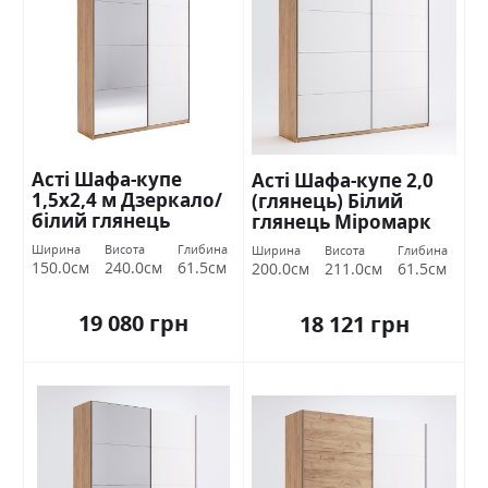
Асті Шафа-купе
Асті Шафа-купе 2,0
1,5х2,4 м Дзеркало/
(глянець) Білий
білий глянець
глянець Міромарк
Міромарк
Ширина
Висота
Глибина
Ширина
Висота
Глибина
150.0см
240.0см
61.5см
200.0см
211.0см
61.5см
19 080 грн
18 121 грн