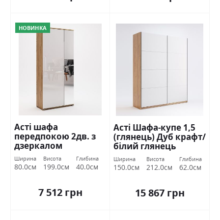
НОВИНКА
Асті шафа
Асті Шафа-купе 1,5
передпокою 2дв. з
(глянець) Дуб крафт/
дзеркалом
білий глянець
Міромарк
Міромарк
Ширина
Висота
Глибина
Ширина
Висота
Глибина
80.0см
199.0см
40.0см
150.0см
212.0см
62.0см
7 512 грн
15 867 грн