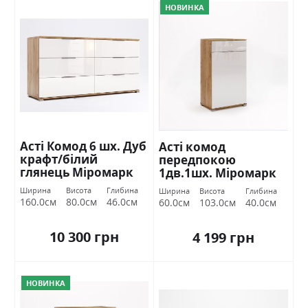
НОВИНКА
Асті Комод 6 шх. Дуб
Асті комод
крафт/білий
передпокою
глянець Міромарк
1дв.1шх. Міромарк
Ширина
Висота
Глибина
Ширина
Висота
Глибина
160.0см
80.0см
46.0см
60.0см
103.0см
40.0см
10 300 грн
4 199 грн
НОВИНКА