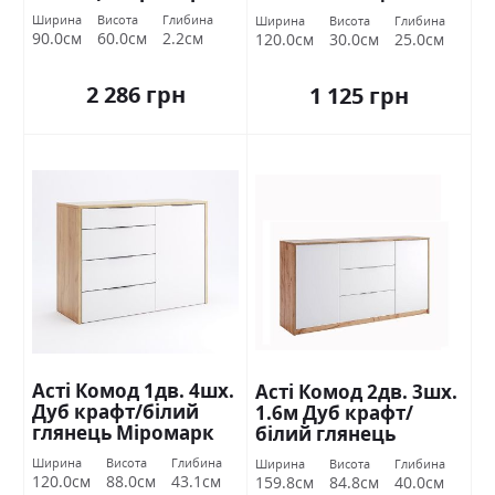
Міромарк
Ширина
Висота
Глибина
Ширина
Висота
Глибина
90.0см
60.0см
2.2см
120.0см
30.0см
25.0см
2 286 грн
1 125 грн
Асті Комод 1дв. 4шх.
Асті Комод 2дв. 3шх.
Дуб крафт/білий
1.6м Дуб крафт/
глянець Міромарк
білий глянець
Міромарк
Ширина
Висота
Глибина
Ширина
Висота
Глибина
120.0см
88.0см
43.1см
159.8см
84.8см
40.0см