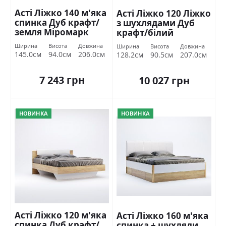
Асті Ліжко 140 м'яка
Асті Ліжко 120 Ліжко
спинка Дуб крафт/
з шухлядами Дуб
земля Міромарк
крафт/білий
глянець Міромарк
Ширина
Висота
Довжина
Ширина
Висота
Довжина
145.0см
94.0см
206.0см
128.2см
90.5см
207.0см
7 243 грн
10 027 грн
НОВИНКА
НОВИНКА
Асті Ліжко 120 м'яка
Асті Ліжко 160 м'яка
спинка Дуб крафт/
спинка + шухляди