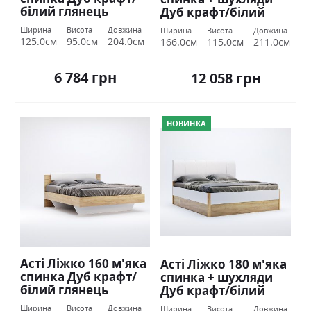
білий глянець
Дуб крафт/білий
Міромарк
глянець Міромарк
Ширина
Висота
Довжина
Ширина
Висота
Довжина
125.0см
95.0см
204.0см
166.0см
115.0см
211.0см
6 784 грн
12 058 грн
НОВИНКА
Асті Ліжко 160 м'яка
Асті Ліжко 180 м'яка
спинка Дуб крафт/
спинка + шухляди
білий глянець
Дуб крафт/білий
Міромарк
глянець Міромарк
Ширина
Висота
Довжина
Ширина
Висота
Довжина