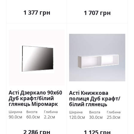
1 377 грн
1 707 грн
Асті Дзеркало 90х60
Асті Книжкова
Дуб крафт/білий
полиця Дуб крафт/
глянець Міромарк
білий глянець
Міромарк
Ширина
Висота
Глибина
Ширина
Висота
Глибина
90.0см
60.0см
2.2см
120.0см
30.0см
25.0см
2 286 грн
1 125 грн