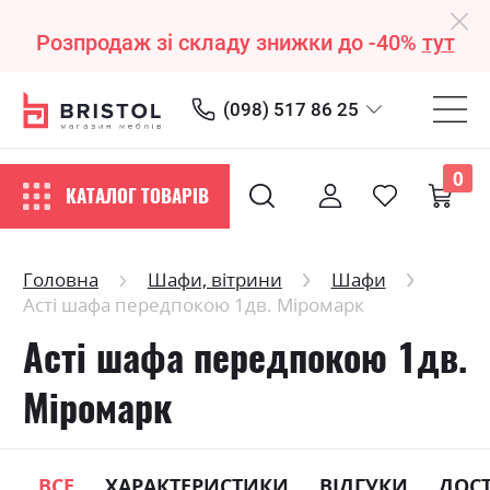
Розпродаж зі складу знижки до -40%
тут
(098) 517 86 25
0
КАТАЛОГ ТОВАРІВ
Головна
Шафи, вітрини
Шафи
Асті шафа передпокою 1дв. Міромарк
Асті шафа передпокою 1дв.
Міромарк
ВСЕ
ХАРАКТЕРИСТИКИ
ВІДГУКИ
ДОС