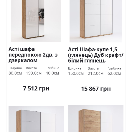
Асті шафа
Асті Шафа-купе 1,5
передпокою 2дв. з
(глянець) Дуб крафт/
дзеркалом
білий глянець
Міромарк
Міромарк
Ширина
Висота
Глибина
Ширина
Висота
Глибина
80.0см
199.0см
40.0см
150.0см
212.0см
62.0см
7 512 грн
15 867 грн