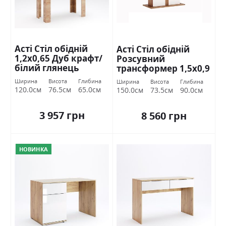
Асті Стіл обідній
Асті Стіл обідній
1,2х0,65 Дуб крафт/
Розсувний
білий глянець
трансформер 1,5х0,9
Міромарк
Дуб крафт/білий
Ширина
Висота
Глибина
Ширина
Висота
Глибина
глянець Міромарк
120.0см
76.5см
65.0см
150.0см
73.5см
90.0см
3 957 грн
8 560 грн
НОВИНКА