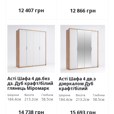
12 407 грн
12 866 грн
Асті Шафа 4 дв.без
Асті Шафа 4 дв.з
дз. Дуб крафт/білий
дзеркалом Дуб
глянець Міромарк
крафт/білий
глянець Міромарк
Ширина
Висота
Глибина
Ширина
Висота
Глибина
184.4см
213.2см
58.5см
184.4см
213.2см
58.5см
14 738 грн
15 693 грн