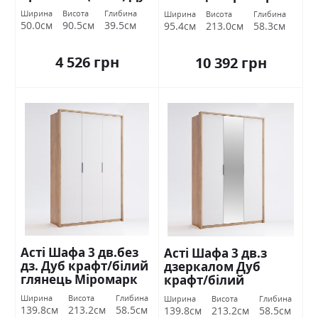
крафт/білий
Ширина
Висота
Глибина
Ширина
Висота
Глибина
глянець Міромарк
50.0см
90.5см
39.5см
95.4см
213.0см
58.3см
4 526 грн
10 392 грн
Асті Шафа 3 дв.без
Асті Шафа 3 дв.з
дз. Дуб крафт/білий
дзеркалом Дуб
глянець Міромарк
крафт/білий
глянець Міромарк
Ширина
Висота
Глибина
Ширина
Висота
Глибина
139.8см
213.2см
58.5см
139.8см
213.2см
58.5см