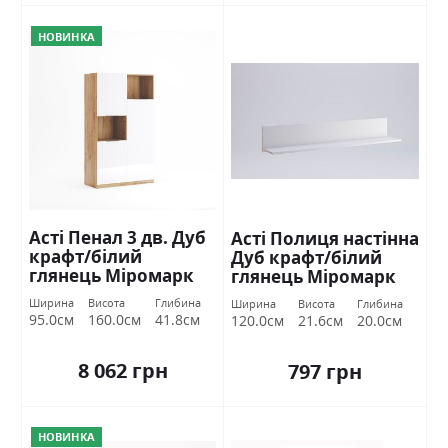
НОВИНКА
Асті Пенал 3 дв. Дуб
Асті Полиця настінна
крафт/білий
Дуб крафт/білий
глянець Міромарк
глянець Міромарк
Ширина
Висота
Глибина
Ширина
Висота
Глибина
95.0см
160.0см
41.8см
120.0см
21.6см
20.0см
8 062 грн
797 грн
НОВИНКА