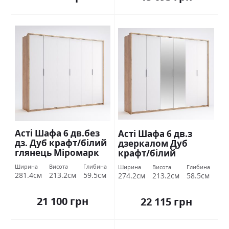
Асті Шафа 6 дв.без
Асті Шафа 6 дв.з
дз. Дуб крафт/білий
дзеркалом Дуб
глянець Міромарк
крафт/білий
глянець Міромарк
Ширина
Висота
Глибина
Ширина
Висота
Глибина
281.4см
213.2см
59.5см
274.2см
213.2см
58.5см
21 100 грн
22 115 грн