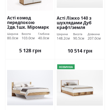
Асті комод
Асті Ліжко 140 з
передпокою
шухлядами Дуб
2дв.1шх. Міромарк
крафт/земля
Міромарк
Ширина
Висота
Глибина
Ширина
Висота
Довжина
80.0см
103.0см
40.0см
148.2см
90.5см
207.0см
5 128 грн
10 514 грн
НОВИНКА