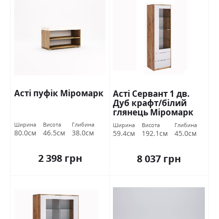
Асті пуфік Міромарк
Асті Сервант 1 дв.
Дуб крафт/білий
глянець Міромарк
Ширина
Висота
Глибина
Ширина
Висота
Глибина
80.0см
46.5см
38.0см
59.4см
192.1см
45.0см
2 398 грн
8 037 грн