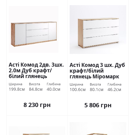
Асті Комод 2дв. 3шх.
Асті Комод 3 шх. Дуб
2.0м Дуб крафт/
крафт/білий
білий глянець
глянець Міромарк
Міромарк
Ширина
Висота
Глибина
Ширина
Висота
Глибина
199.8см
84.8см
40.0см
100.6см
80.1см
46.2см
8 230 грн
5 806 грн