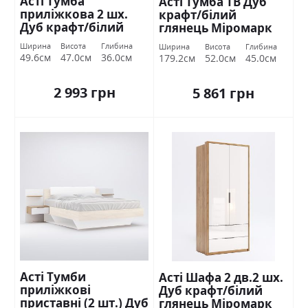
Асті Тумба
Асті Тумба ТВ Дуб
приліжкова 2 шх.
крафт/білий
Дуб крафт/білий
глянець Міромарк
глянець Міромарк
Ширина
Висота
Глибина
Ширина
Висота
Глибина
49.6см
47.0см
36.0см
179.2см
52.0см
45.0см
2 993 грн
5 861 грн
Асті Тумби
Асті Шафа 2 дв.2 шх.
приліжкові
Дуб крафт/білий
приставні (2 шт.) Дуб
глянець Міромарк