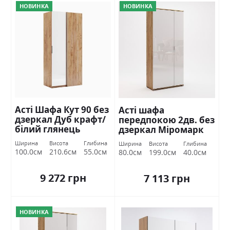
НОВИНКА
НОВИНКА
Асті Шафа Кут 90 без
Асті шафа
дзеркал Дуб крафт/
передпокою 2дв. без
білий глянець
дзеркал Міромарк
Міромарк
Ширина
Висота
Глибина
Ширина
Висота
Глибина
100.0см
210.6см
55.0см
80.0см
199.0см
40.0см
9 272 грн
7 113 грн
НОВИНКА