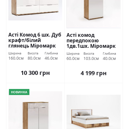
Асті Комод 6 шх. Дуб
Асті комод
крафт/білий
передпокою
глянець Міромарк
1дв.1шх. Міромарк
Ширина
Висота
Глибина
Ширина
Висота
Глибина
160.0см
80.0см
46.0см
60.0см
103.0см
40.0см
10 300 грн
4 199 грн
НОВИНКА