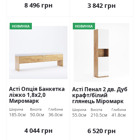
8 496 грн
3 842 грн
НОВИНКА
НОВИНКА
Асті Опція Банкетка
Асті Пенал 2 дв. Дуб
ліжко 1,8х2,0
крафт/білий
Миромарк
глянець Міромарк
Ширина
Висота
Глибина
Ширина
Висота
Глибина
185.0см
50.0см
36.0см
55.0см
210.5см
41.8см
4 044 грн
6 520 грн