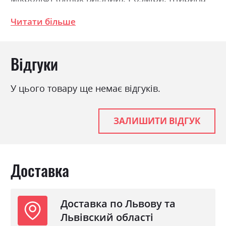
60.0см, Висота 199.0см, Глибина 40.0см
Читати більше
Фабрика:
Міромарк
Відгуки
Колір (Фасад):
білий глянець
Колір (Корпус):
дуб крафт
У цього товару ще немає відгуків.
Колір матеріалу
дуб крафт/білий глянець
Стиль
мінімалізм, модерн
ЗАЛИШИТИ ВІДГУК
Матеріал
лакована ДСП
Доставка
Доставка по Львову та
Львівский області