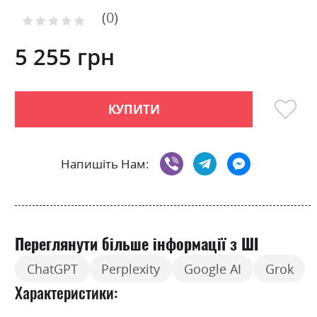
to
0
the
Рейтинг:
0
100
beginning
% of
of
5 255 грн
the
images
gallery
КУПИТИ
Напишіть Нам:
Переглянути більше інформації з ШІ
ChatGPT
Perplexity
Google AI
Grok
Характеристики