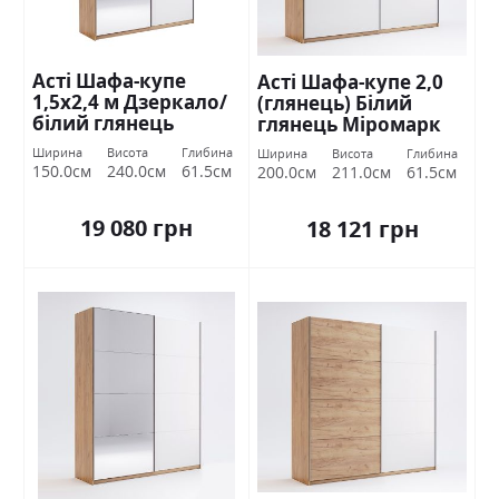
Асті Шафа-купе
Асті Шафа-купе 2,0
1,5х2,4 м Дзеркало/
(глянець) Білий
білий глянець
глянець Міромарк
Міромарк
Ширина
Висота
Глибина
Ширина
Висота
Глибина
150.0см
240.0см
61.5см
200.0см
211.0см
61.5см
19 080 грн
18 121 грн