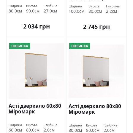
Міромарк
Ширина
Висота
Глибина
Ширина
Висота
Глибина
80.0см
90.0см
27.0см
100.0см
80.0см
2.2см
2 034 грн
2 745 грн
НОВИНКА
НОВИНКА
Асті дзеркало 60х80
Асті дзеркало 80х80
Міромарк
Міромарк
Ширина
Висота
Глибина
Ширина
Висота
Глибина
60.0см
80.0см
2.0см
80.0см
80.0см
2.0см