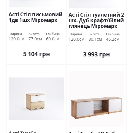
Асті Стіл письмовий
Асті Стіл туалетний 2
1дв 1шх Міромарк
шх. Дуб крафт/білий
глянець Міромарк
Ширина
Висота
Глибина
Ширина
Висота
Глибина
120.0см
77.0см
60.0см
120.0см
80.1см
46.2см
5 104 грн
3 993 грн