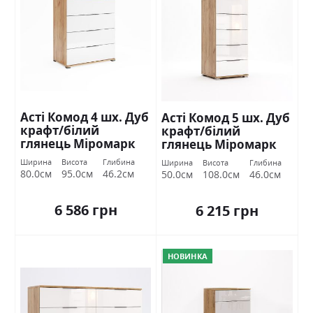
Асті Комод 4 шх. Дуб
Асті Комод 5 шх. Дуб
крафт/білий
крафт/білий
глянець Міромарк
глянець Міромарк
Ширина
Висота
Глибина
Ширина
Висота
Глибина
80.0см
95.0см
46.2см
50.0см
108.0см
46.0см
6 586 грн
6 215 грн
НОВИНКА