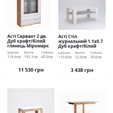
Асті Сервант 2 дв.
Асті Стіл
Дуб крафт/білий
журнальний 1.1х0.7
глянець Міромарк
Дуб крафт/білий
глянець Міромарк
Ширина
Висота
Глибина
Ширина
Висота
Глибина
119.4см
192.1см
45.0см
110.0см
52.0см
70.0см
11 530 грн
3 438 грн