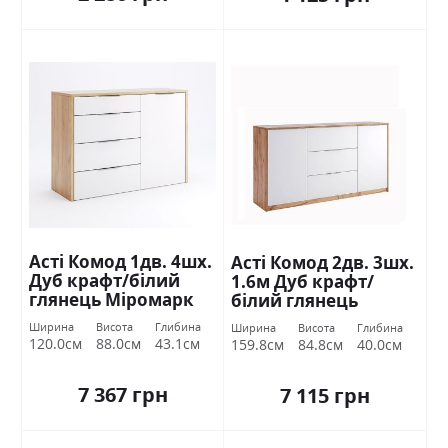
Асті Комод 1дв. 4шх.
Асті Комод 2дв. 3шх.
Дуб крафт/білий
1.6м Дуб крафт/
глянець Міромарк
білий глянець
Міромарк
Ширина
Висота
Глибина
Ширина
Висота
Глибина
120.0см
88.0см
43.1см
159.8см
84.8см
40.0см
7 367 грн
7 115 грн