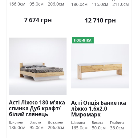
166.0см
95.0см
206.0см
186.0см
115.0см
211.0см
7 674 грн
12 710 грн
НОВИНКА
Асті Ліжко 180 м'яка
Асті Опція Банкетка
спинка Дуб крафт/
ліжко 1,6х2,0
білий глянець
Миромарк
Міромарк
Ширина
Висота
Довжина
Ширина
Висота
Глибина
186.0см
95.0см
206.0см
165.0см
50.0см
36.0см