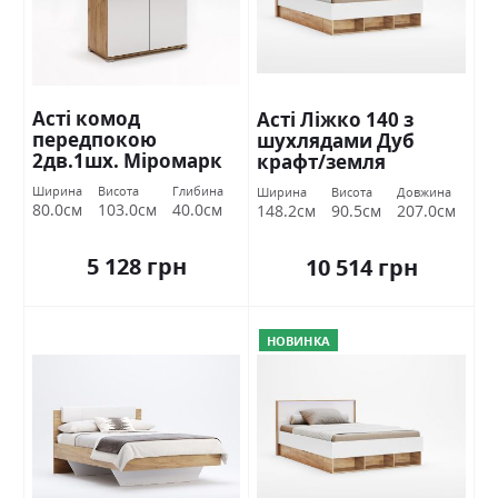
Асті комод
Асті Ліжко 140 з
передпокою
шухлядами Дуб
2дв.1шх. Міромарк
крафт/земля
Міромарк
Ширина
Висота
Глибина
Ширина
Висота
Довжина
80.0см
103.0см
40.0см
148.2см
90.5см
207.0см
5 128 грн
10 514 грн
НОВИНКА