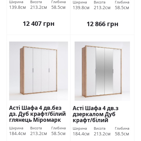
Ширина
Висота
Глибина
Ширина
Висота
Глибина
139.8см
213.2см
58.5см
139.8см
213.2см
58.5см
12 407 грн
12 866 грн
Асті Шафа 4 дв.без
Асті Шафа 4 дв.з
дз. Дуб крафт/білий
дзеркалом Дуб
глянець Міромарк
крафт/білий
глянець Міромарк
Ширина
Висота
Глибина
Ширина
Висота
Глибина
184.4см
213.2см
58.5см
184.4см
213.2см
58.5см