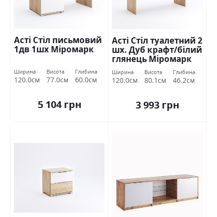
Асті Стіл письмовий
Асті Стіл туалетний 2
1дв 1шх Міромарк
шх. Дуб крафт/білий
глянець Міромарк
Ширина
Висота
Глибина
Ширина
Висота
Глибина
120.0см
77.0см
60.0см
120.0см
80.1см
46.2см
5 104 грн
3 993 грн