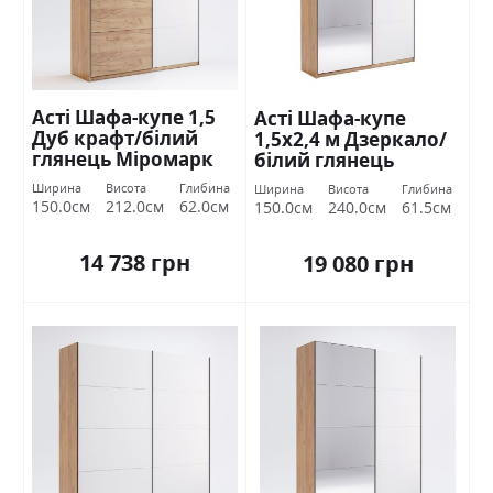
Асті Шафа-купе 1,5
Асті Шафа-купе
Дуб крафт/білий
1,5х2,4 м Дзеркало/
глянець Міромарк
білий глянець
Міромарк
Ширина
Висота
Глибина
Ширина
Висота
Глибина
150.0см
212.0см
62.0см
150.0см
240.0см
61.5см
14 738 грн
19 080 грн