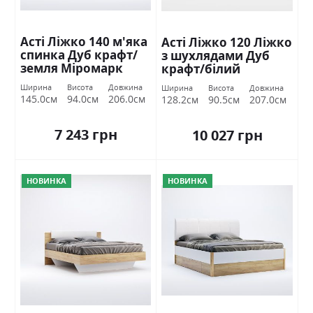
Асті Ліжко 140 м'яка
Асті Ліжко 120 Ліжко
спинка Дуб крафт/
з шухлядами Дуб
земля Міромарк
крафт/білий
глянець Міромарк
Ширина
Висота
Довжина
Ширина
Висота
Довжина
145.0см
94.0см
206.0см
128.2см
90.5см
207.0см
7 243 грн
10 027 грн
НОВИНКА
НОВИНКА