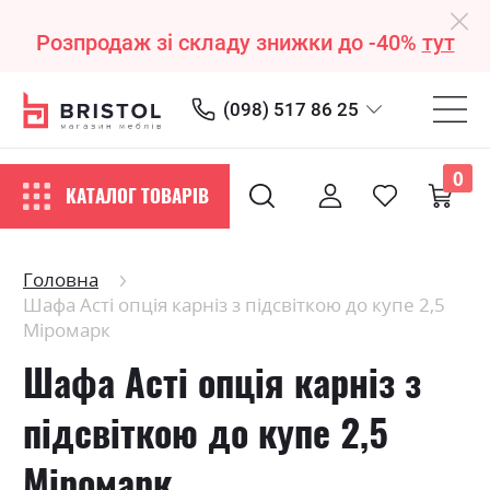
Розпродаж зі складу знижки до -40%
тут
(098) 517 86 25
0
КАТАЛОГ ТОВАРІВ
Головна
Шафа Асті опція карніз з підсвіткою до купе 2,5
Міромарк
Шафа Асті опція карніз з
підсвіткою до купе 2,5
Міромарк