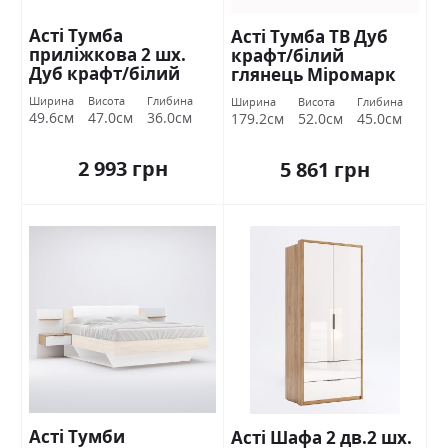
Асті Тумба
Асті Тумба ТВ Дуб
приліжкова 2 шх.
крафт/білий
Дуб крафт/білий
глянець Міромарк
глянець Міромарк
Ширина
Висота
Глибина
Ширина
Висота
Глибина
49.6см
47.0см
36.0см
179.2см
52.0см
45.0см
2 993 грн
5 861 грн
Асті Тумби
Асті Шафа 2 дв.2 шх.