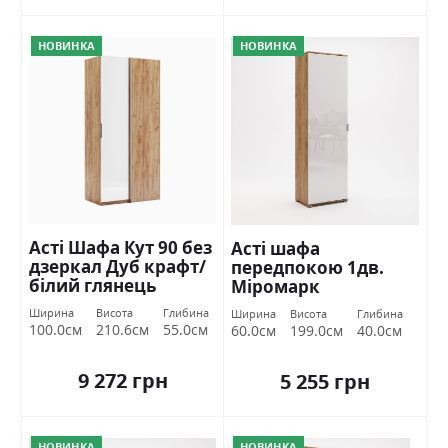
НОВИНКА
НОВИНКА
Асті Шафа Кут 90 без
Асті шафа
дзеркал Дуб крафт/
передпокою 1дв.
білий глянець
Міромарк
Міромарк
Ширина
Висота
Глибина
Ширина
Висота
Глибина
100.0см
210.6см
55.0см
60.0см
199.0см
40.0см
9 272 грн
5 255 грн
НОВИНКА
НОВИНКА