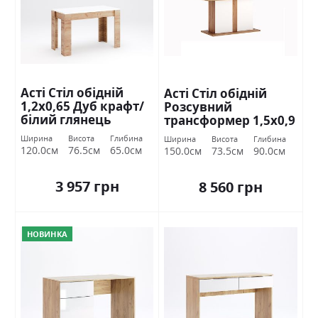
Асті Стіл обідній
Асті Стіл обідній
1,2х0,65 Дуб крафт/
Розсувний
білий глянець
трансформер 1,5х0,9
Міромарк
Дуб крафт/білий
Ширина
Висота
Глибина
Ширина
Висота
Глибина
глянець Міромарк
120.0см
76.5см
65.0см
150.0см
73.5см
90.0см
3 957 грн
8 560 грн
НОВИНКА