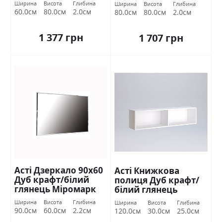
Ширина
Висота
Глибина
Ширина
Висота
Глибина
60.0см
80.0см
2.0см
80.0см
80.0см
2.0см
1 377 грн
1 707 грн
Асті Дзеркало 90х60
Асті Книжкова
Дуб крафт/білий
полиця Дуб крафт/
глянець Міромарк
білий глянець
Міромарк
Ширина
Висота
Глибина
Ширина
Висота
Глибина
90.0см
60.0см
2.2см
120.0см
30.0см
25.0см