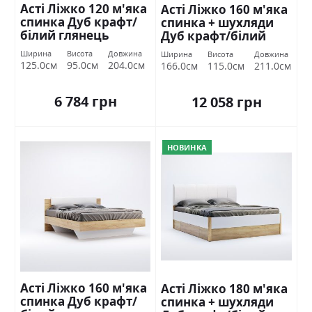
Асті Ліжко 120 м'яка
Асті Ліжко 160 м'яка
спинка Дуб крафт/
спинка + шухляди
білий глянець
Дуб крафт/білий
Міромарк
глянець Міромарк
Ширина
Висота
Довжина
Ширина
Висота
Довжина
125.0см
95.0см
204.0см
166.0см
115.0см
211.0см
6 784 грн
12 058 грн
НОВИНКА
Асті Ліжко 160 м'яка
Асті Ліжко 180 м'яка
спинка Дуб крафт/
спинка + шухляди