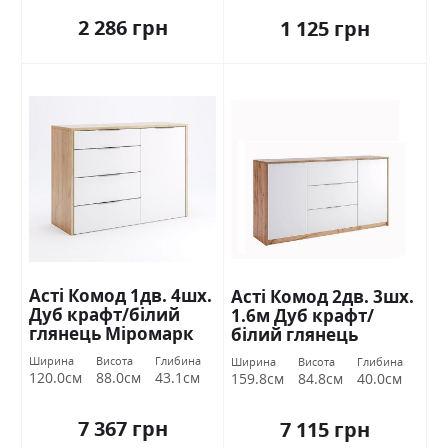
2 286 грн
1 125 грн
Асті Комод 1дв. 4шх.
Асті Комод 2дв. 3шх.
Дуб крафт/білий
1.6м Дуб крафт/
глянець Міромарк
білий глянець
Міромарк
Ширина
Висота
Глибина
Ширина
Висота
Глибина
120.0см
88.0см
43.1см
159.8см
84.8см
40.0см
7 367 грн
7 115 грн