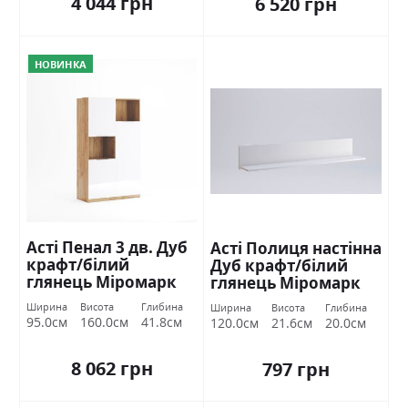
4 044 грн
6 520 грн
НОВИНКА
Асті Пенал 3 дв. Дуб
Асті Полиця настінна
крафт/білий
Дуб крафт/білий
глянець Міромарк
глянець Міромарк
Ширина
Висота
Глибина
Ширина
Висота
Глибина
95.0см
160.0см
41.8см
120.0см
21.6см
20.0см
8 062 грн
797 грн