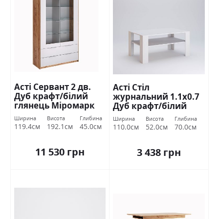
Асті Сервант 2 дв.
Асті Стіл
Дуб крафт/білий
журнальний 1.1х0.7
глянець Міромарк
Дуб крафт/білий
глянець Міромарк
Ширина
Висота
Глибина
Ширина
Висота
Глибина
119.4см
192.1см
45.0см
110.0см
52.0см
70.0см
11 530 грн
3 438 грн