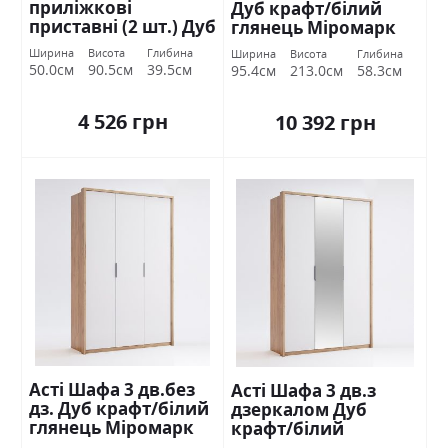
приліжкові
Дуб крафт/білий
приставні (2 шт.) Дуб
глянець Міромарк
крафт/білий
Ширина
Висота
Глибина
Ширина
Висота
Глибина
глянець Міромарк
50.0см
90.5см
39.5см
95.4см
213.0см
58.3см
4 526 грн
10 392 грн
Асті Шафа 3 дв.без
Асті Шафа 3 дв.з
дз. Дуб крафт/білий
дзеркалом Дуб
глянець Міромарк
крафт/білий
глянець Міромарк