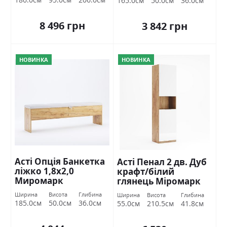
165.0см
50.0см
36.0см
8 496 грн
3 842 грн
НОВИНКА
НОВИНКА
Асті Опція Банкетка
Асті Пенал 2 дв. Дуб
ліжко 1,8х2,0
крафт/білий
Миромарк
глянець Міромарк
Ширина
Висота
Глибина
Ширина
Висота
Глибина
185.0см
50.0см
36.0см
55.0см
210.5см
41.8см