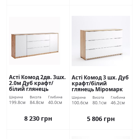
Асті Комод 2дв. 3шх.
Асті Комод 3 шх. Дуб
2.0м Дуб крафт/
крафт/білий
білий глянець
глянець Міромарк
Міромарк
Ширина
Висота
Глибина
Ширина
Висота
Глибина
199.8см
84.8см
40.0см
100.6см
80.1см
46.2см
8 230 грн
5 806 грн