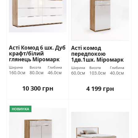
Асті Комод 6 шх. Дуб
Асті комод
крафт/білий
передпокою
глянець Міромарк
1дв.1шх. Міромарк
Ширина
Висота
Глибина
Ширина
Висота
Глибина
160.0см
80.0см
46.0см
60.0см
103.0см
40.0см
10 300 грн
4 199 грн
НОВИНКА