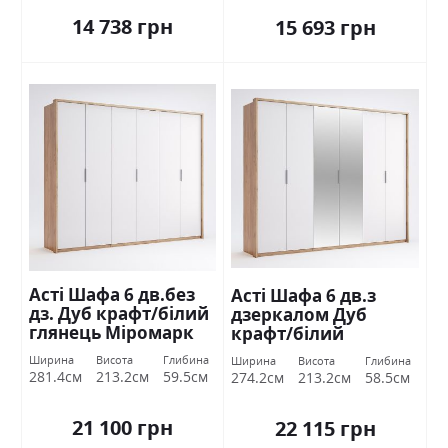
14 738 грн
15 693 грн
Асті Шафа 6 дв.без
Асті Шафа 6 дв.з
дз. Дуб крафт/білий
дзеркалом Дуб
глянець Міромарк
крафт/білий
глянець Міромарк
Ширина
Висота
Глибина
Ширина
Висота
Глибина
281.4см
213.2см
59.5см
274.2см
213.2см
58.5см
21 100 грн
22 115 грн