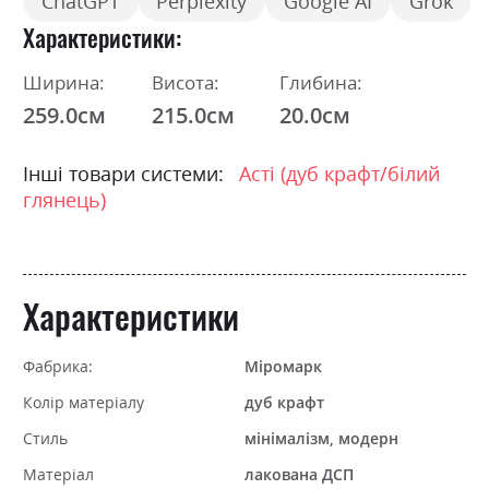
ChatGPT
Perplexity
Google AI
Grok
Характеристики
Ширина:
Висота:
Глибина:
259.0см
215.0см
20.0см
Інші товари системи:
Асті (дуб крафт/білий
глянець)
Характеристики
Фабрика:
Міромарк
Колір матеріалу
дуб крафт
Стиль
мінімалізм, модерн
Матеріал
лакована ДСП