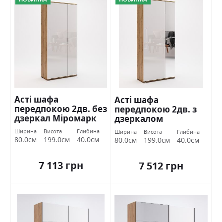
Асті шафа
Асті шафа
передпокою 2дв. без
передпокою 2дв. з
дзеркал Міромарк
дзеркалом
Міромарк
Ширина
Висота
Глибина
Ширина
Висота
Глибина
80.0см
199.0см
40.0см
80.0см
199.0см
40.0см
7 113 грн
7 512 грн