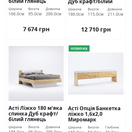
білий глянець
Дуб крафт/білий
Міромарк
глянець Міромарк
Ширина
Висота
Довжина
Ширина
Висота
Довжина
166.0см
95.0см
206.0см
186.0см
115.0см
211.0см
7 674 грн
12 710 грн
НОВИНКА
Асті Ліжко 180 м'яка
Асті Опція Банкетка
спинка Дуб крафт/
ліжко 1,6х2,0
білий глянець
Миромарк
Міромарк
Ширина
Висота
Довжина
Ширина
Висота
Глибина
186.0см
95.0см
206.0см