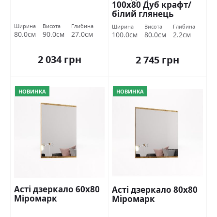
100х80 Дуб крафт/
білий глянець
Міромарк
Ширина
Висота
Глибина
Ширина
Висота
Глибина
80.0см
90.0см
27.0см
100.0см
80.0см
2.2см
2 034 грн
2 745 грн
НОВИНКА
НОВИНКА
Асті дзеркало 60х80
Асті дзеркало 80х80
Міромарк
Міромарк