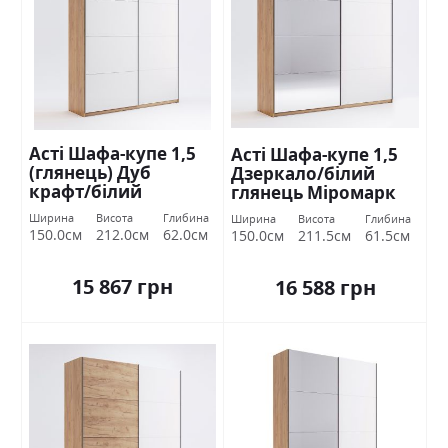
Асті Шафа-купе 1,5
Асті Шафа-купе 1,5
(глянець) Дуб
Дзеркало/білий
крафт/білий
глянець Міромарк
глянець Міромарк
Ширина
Висота
Глибина
Ширина
Висота
Глибина
150.0см
212.0см
62.0см
150.0см
211.5см
61.5см
15 867 грн
16 588 грн