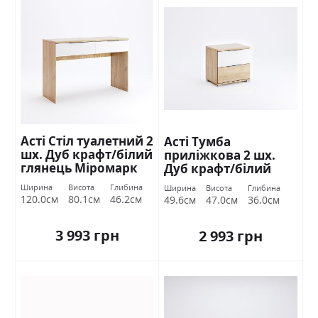
Асті Стіл туалетний 2
Асті Тумба
шх. Дуб крафт/білий
приліжкова 2 шх.
глянець Міромарк
Дуб крафт/білий
глянець Міромарк
Ширина
Висота
Глибина
Ширина
Висота
Глибина
120.0см
80.1см
46.2см
49.6см
47.0см
36.0см
3 993 грн
2 993 грн