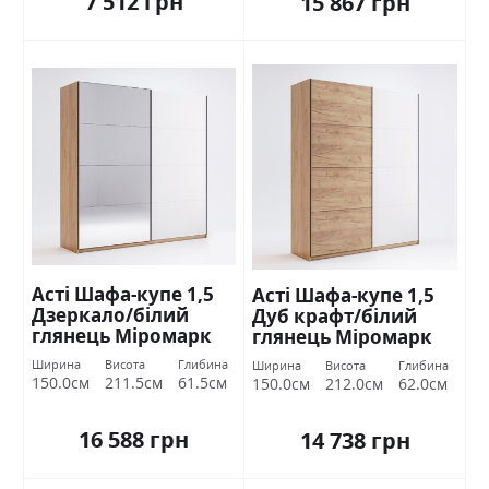
7 512 грн
15 867 грн
Асті Шафа-купе 1,5
Асті Шафа-купе 1,5
Дзеркало/білий
Дуб крафт/білий
глянець Міромарк
глянець Міромарк
Ширина
Висота
Глибина
Ширина
Висота
Глибина
150.0см
211.5см
61.5см
150.0см
212.0см
62.0см
16 588 грн
14 738 грн