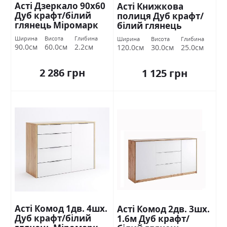
Асті Дзеркало 90х60
Асті Книжкова
Дуб крафт/білий
полиця Дуб крафт/
глянець Міромарк
білий глянець
Міромарк
Ширина
Висота
Глибина
Ширина
Висота
Глибина
90.0см
60.0см
2.2см
120.0см
30.0см
25.0см
2 286 грн
1 125 грн
Асті Комод 1дв. 4шх.
Асті Комод 2дв. 3шх.
Дуб крафт/білий
1.6м Дуб крафт/