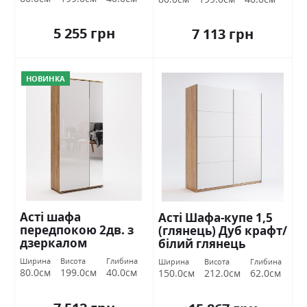
5 255 грн
7 113 грн
НОВИНКА
Асті шафа
Асті Шафа-купе 1,5
передпокою 2дв. з
(глянець) Дуб крафт/
дзеркалом
білий глянець
Міромарк
Міромарк
Ширина
Висота
Глибина
Ширина
Висота
Глибина
80.0см
199.0см
40.0см
150.0см
212.0см
62.0см