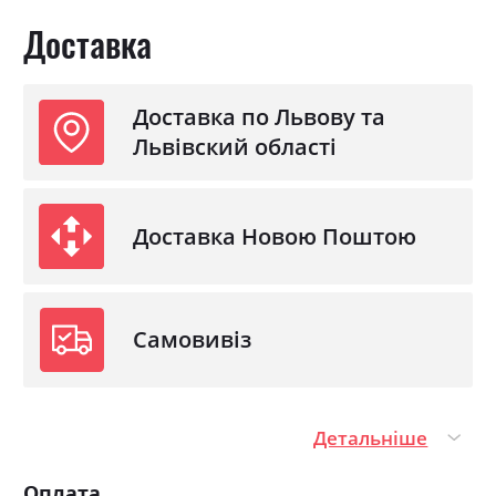
Спальне місце
140х200
Доставка
З матрацом
ні
З підставкою під матрац
ні
Доставка по Львову та
Львівский області
Доставка Новою Поштою
Самовивіз
Детальніше
Оплата