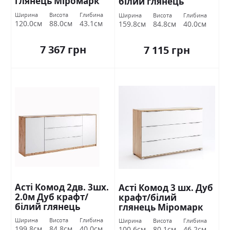
глянець Міромарк
білий глянець
Міромарк
Ширина
Висота
Глибина
Ширина
Висота
Глибина
120.0см
88.0см
43.1см
159.8см
84.8см
40.0см
7 367 грн
7 115 грн
Асті Комод 2дв. 3шх.
Асті Комод 3 шх. Дуб
2.0м Дуб крафт/
крафт/білий
білий глянець
глянець Міромарк
Міромарк
Ширина
Висота
Глибина
Ширина
Висота
Глибина
199.8см
84.8см
40.0см
100.6см
80.1см
46.2см