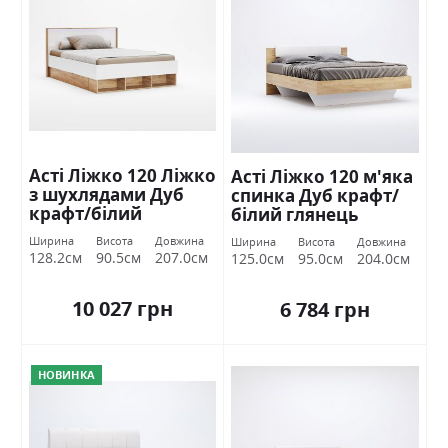
Асті Ліжко 120 Ліжко
Асті Ліжко 120 м'яка
з шухлядами Дуб
спинка Дуб крафт/
крафт/білий
білий глянець
глянець Міромарк
Міромарк
Ширина
Висота
Довжина
Ширина
Висота
Довжина
128.2см
90.5см
207.0см
125.0см
95.0см
204.0см
10 027 грн
6 784 грн
НОВИНКА