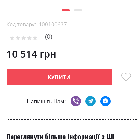
Skip
Код товару: l100100637
to
0
the
Рейтинг:
0
100
beginning
% of
of
10 514 грн
the
images
gallery
КУПИТИ
Напишіть Нам:
Переглянути більше інформації з ШІ