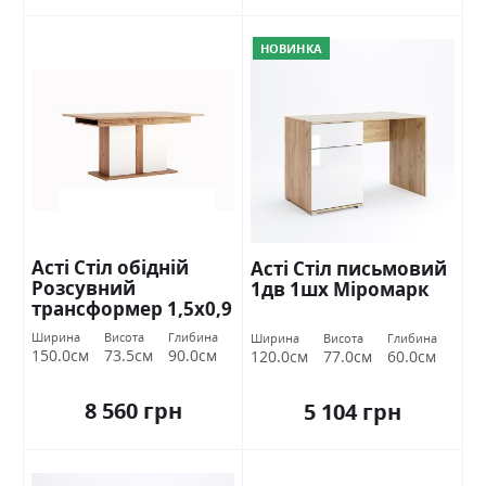
НОВИНКА
Асті Стіл обідній
Асті Стіл письмовий
Розсувний
1дв 1шх Міромарк
трансформер 1,5х0,9
Дуб крафт/білий
Ширина
Висота
Глибина
Ширина
Висота
Глибина
глянець Міромарк
150.0см
73.5см
90.0см
120.0см
77.0см
60.0см
8 560 грн
5 104 грн