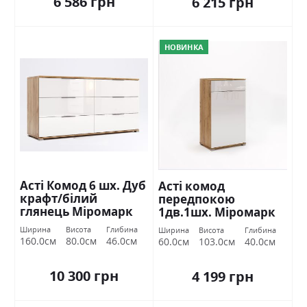
6 586 грн
6 215 грн
НОВИНКА
Асті Комод 6 шх. Дуб
Асті комод
крафт/білий
передпокою
глянець Міромарк
1дв.1шх. Міромарк
Ширина
Висота
Глибина
Ширина
Висота
Глибина
160.0см
80.0см
46.0см
60.0см
103.0см
40.0см
10 300 грн
4 199 грн