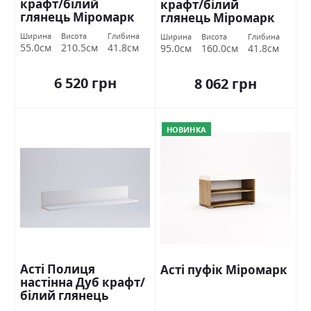
крафт/білий
крафт/білий
глянець Міромарк
глянець Міромарк
Ширина
Висота
Глибина
Ширина
Висота
Глибина
55.0см
210.5см
41.8см
95.0см
160.0см
41.8см
6 520 грн
8 062 грн
НОВИНКА
Асті Полиця
Асті пуфік Міромарк
настінна Дуб крафт/
білий глянець
Міромарк