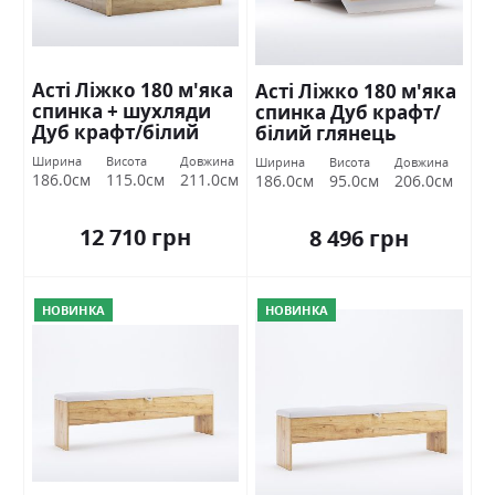
Асті Ліжко 180 м'яка
Асті Ліжко 180 м'яка
спинка + шухляди
спинка Дуб крафт/
Дуб крафт/білий
білий глянець
глянець Міромарк
Міромарк
Ширина
Висота
Довжина
Ширина
Висота
Довжина
186.0см
115.0см
211.0см
186.0см
95.0см
206.0см
12 710 грн
8 496 грн
НОВИНКА
НОВИНКА