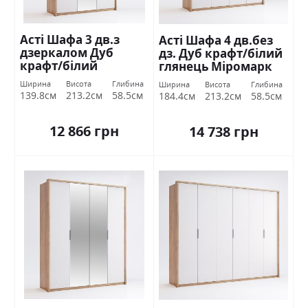
Асті Шафа 3 дв.з
Асті Шафа 4 дв.без
дзеркалом Дуб
дз. Дуб крафт/білий
крафт/білий
глянець Міромарк
глянець Міромарк
Ширина
Висота
Глибина
Ширина
Висота
Глибина
139.8см
213.2см
58.5см
184.4см
213.2см
58.5см
12 866 грн
14 738 грн