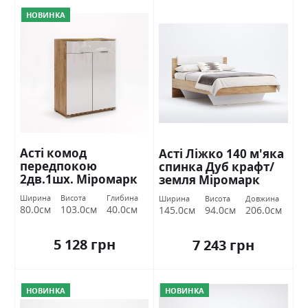
НОВИНКА
Асті комод
Асті Ліжко 140 м'яка
передпокою
спинка Дуб крафт/
2дв.1шх. Міромарк
земля Міромарк
Ширина
Висота
Глибина
Ширина
Висота
Довжина
80.0см
103.0см
40.0см
145.0см
94.0см
206.0см
5 128 грн
7 243 грн
НОВИНКА
НОВИНКА