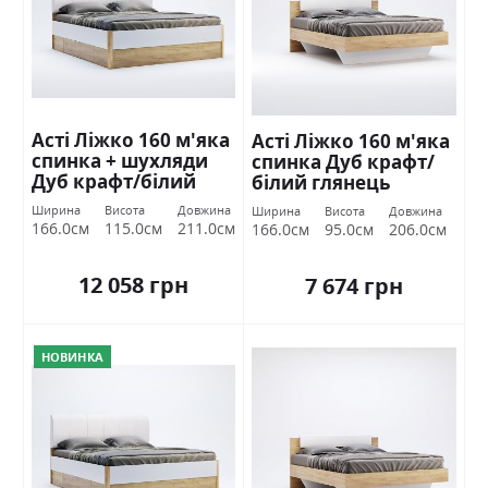
Асті Ліжко 160 м'яка
Асті Ліжко 160 м'яка
спинка + шухляди
спинка Дуб крафт/
Дуб крафт/білий
білий глянець
глянець Міромарк
Міромарк
Ширина
Висота
Довжина
Ширина
Висота
Довжина
166.0см
115.0см
211.0см
166.0см
95.0см
206.0см
12 058 грн
7 674 грн
НОВИНКА