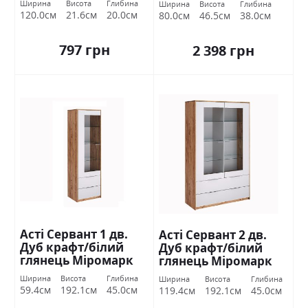
Ширина
Висота
Глибина
Ширина
Висота
Глибина
120.0см
21.6см
20.0см
80.0см
46.5см
38.0см
797 грн
2 398 грн
Асті Сервант 1 дв.
Асті Сервант 2 дв.
Дуб крафт/білий
Дуб крафт/білий
глянець Міромарк
глянець Міромарк
Ширина
Висота
Глибина
Ширина
Висота
Глибина
59.4см
192.1см
45.0см
119.4см
192.1см
45.0см