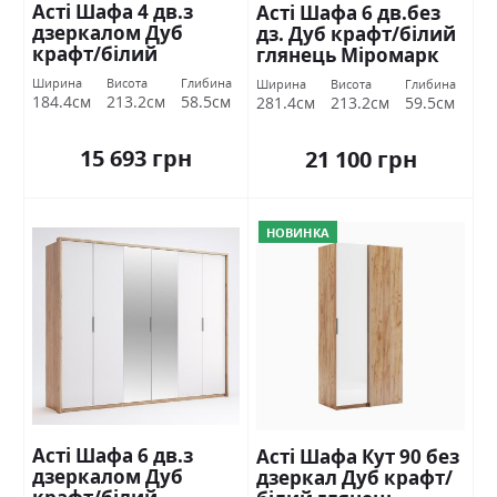
Асті Шафа 4 дв.з
Асті Шафа 6 дв.без
дзеркалом Дуб
дз. Дуб крафт/білий
крафт/білий
глянець Міромарк
глянець Міромарк
Ширина
Висота
Глибина
Ширина
Висота
Глибина
184.4см
213.2см
58.5см
281.4см
213.2см
59.5см
15 693 грн
21 100 грн
НОВИНКА
Асті Шафа 6 дв.з
Асті Шафа Кут 90 без
дзеркалом Дуб
дзеркал Дуб крафт/