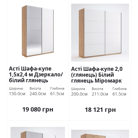
Асті Шафа-купе
Асті Шафа-купе 2,0
1,5х2,4 м Дзеркало/
(глянець) Білий
білий глянець
глянець Міромарк
Міромарк
Ширина
Висота
Глибина
Ширина
Висота
Глибина
150.0см
240.0см
61.5см
200.0см
211.0см
61.5см
19 080 грн
18 121 грн