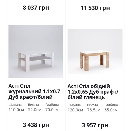
8 037 грн
11 530 грн
Асті Стіл
Асті Стіл обідній
журнальний 1.1х0.7
1,2х0,65 Дуб крафт/
Дуб крафт/білий
білий глянець
глянець Міромарк
Міромарк
Ширина
Висота
Глибина
Ширина
Висота
Глибина
110.0см
52.0см
70.0см
120.0см
76.5см
65.0см
3 438 грн
3 957 грн