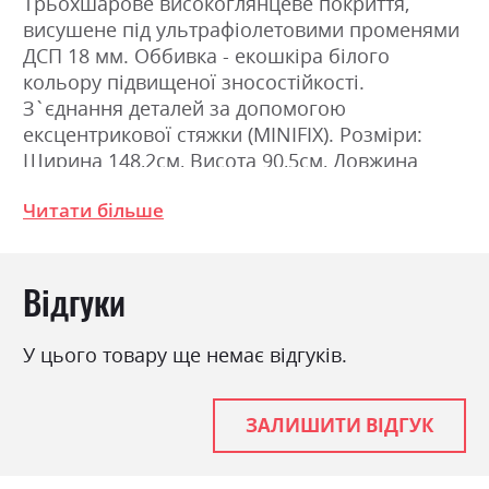
Трьохшарове високоглянцеве покриття,
висушене під ультрафіолетовими променями
ДСП 18 мм. Оббивка - екошкіра білого
кольору підвищеної зносостійкості.
З`єднання деталей за допомогою
ексцентрикової стяжки (MINIFIX). Розміри:
Ширина 148,2см, Висота 90,5см, Довжина
207.0см
Читати більше
Фабрика:
Міромарк
Відгуки
Колір (Фасад):
дуб крафт/білий глянець
Колір (Корпус):
дуб крафт
У цього товару ще немає відгуків.
Колір матеріалу
дуб крафт/білий глянець
Стиль
мінімалізм, модерн
ЗАЛИШИТИ ВІДГУК
Матеріал
лакована ДСП
Ніша для білизни
так