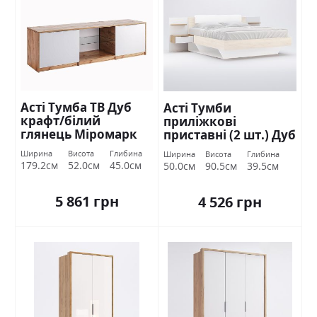
Асті Тумба ТВ Дуб
Асті Тумби
крафт/білий
приліжкові
глянець Міромарк
приставні (2 шт.) Дуб
крафт/білий
Ширина
Висота
Глибина
Ширина
Висота
Глибина
глянець Міромарк
179.2см
52.0см
45.0см
50.0см
90.5см
39.5см
5 861 грн
4 526 грн