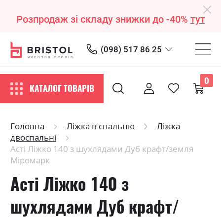
Розпродаж зі складу знижки до -40%
тут
(098) 517 86 25
0
КАТАЛОГ ТОВАРІВ
Головна
Ліжка в спальню
Ліжка
двоспальні
Асті Ліжко 140 з шухлядами Дуб крафт/земля
Міромарк
Асті Ліжко 140 з
шухлядами Дуб крафт/