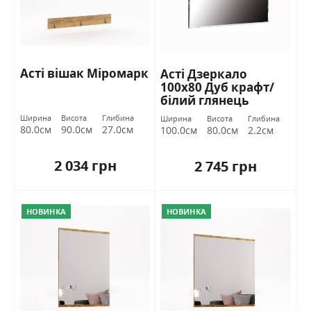
Асті вішак Міромарк
Асті Дзеркало
100х80 Дуб крафт/
білий глянець
Міромарк
Ширина
Висота
Глибина
Ширина
Висота
Глибина
80.0см
90.0см
27.0см
100.0см
80.0см
2.2см
2 034 грн
2 745 грн
НОВИНКА
НОВИНКА