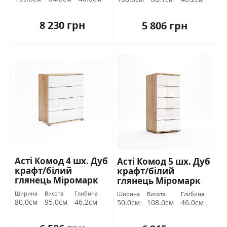
8 230 грн
5 806 грн
Асті Комод 4 шх. Дуб
Асті Комод 5 шх. Дуб
крафт/білий
крафт/білий
глянець Міромарк
глянець Міромарк
Ширина
Висота
Глибина
Ширина
Висота
Глибина
80.0см
95.0см
46.2см
50.0см
108.0см
46.0см