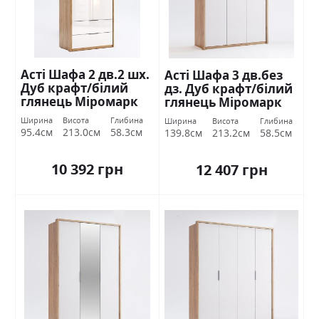
Асті Шафа 2 дв.2 шх.
Асті Шафа 3 дв.без
Дуб крафт/білий
дз. Дуб крафт/білий
глянець Міромарк
глянець Міромарк
Ширина
Висота
Глибина
Ширина
Висота
Глибина
95.4см
213.0см
58.3см
139.8см
213.2см
58.5см
10 392 грн
12 407 грн