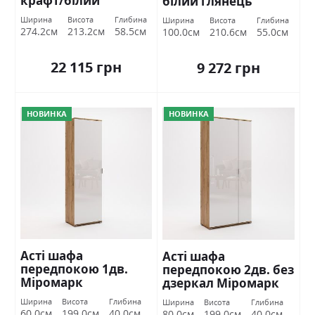
крафт/білий
білий глянець
глянець Міромарк
Міромарк
Ширина
Висота
Глибина
Ширина
Висота
Глибина
274.2см
213.2см
58.5см
100.0см
210.6см
55.0см
22 115 грн
9 272 грн
НОВИНКА
НОВИНКА
Асті шафа
Асті шафа
передпокою 1дв.
передпокою 2дв. без
Міромарк
дзеркал Міромарк
Ширина
Висота
Глибина
Ширина
Висота
Глибина
60.0см
199.0см
40.0см
80.0см
199.0см
40.0см