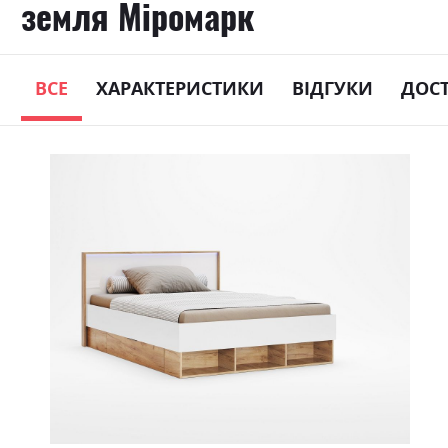
земля Міромарк
ВСЕ
ХАРАКТЕРИСТИКИ
ВІДГУКИ
ДОС
Skip
to
the
end
of
the
images
gallery