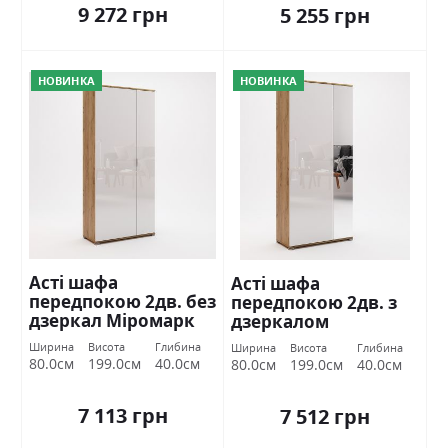
9 272 грн
5 255 грн
НОВИНКА
НОВИНКА
Асті шафа
Асті шафа
передпокою 2дв. без
передпокою 2дв. з
дзеркал Міромарк
дзеркалом
Міромарк
Ширина
Висота
Глибина
Ширина
Висота
Глибина
80.0см
199.0см
40.0см
80.0см
199.0см
40.0см
7 113 грн
7 512 грн