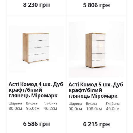
8 230 грн
5 806 грн
Асті Комод 4 шх. Дуб
Асті Комод 5 шх. Дуб
крафт/білий
крафт/білий
глянець Міромарк
глянець Міромарк
Ширина
Висота
Глибина
Ширина
Висота
Глибина
80.0см
95.0см
46.2см
50.0см
108.0см
46.0см
6 586 грн
6 215 грн