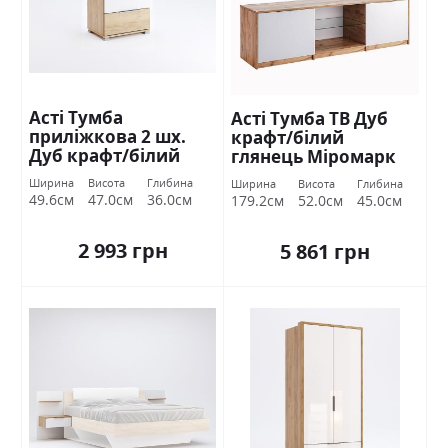
Асті Тумба
Асті Тумба ТВ Дуб
приліжкова 2 шх.
крафт/білий
Дуб крафт/білий
глянець Міромарк
глянець Міромарк
Ширина
Висота
Глибина
Ширина
Висота
Глибина
49.6см
47.0см
36.0см
179.2см
52.0см
45.0см
2 993 грн
5 861 грн