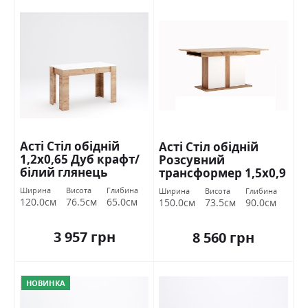
Асті Стіл обідній
Асті Стіл обідній
1,2х0,65 Дуб крафт/
Розсувний
білий глянець
трансформер 1,5х0,9
Міромарк
Дуб крафт/білий
Ширина
Висота
Глибина
Ширина
Висота
Глибина
глянець Міромарк
120.0см
76.5см
65.0см
150.0см
73.5см
90.0см
3 957 грн
8 560 грн
НОВИНКА