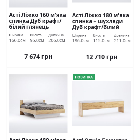
Асті Ліжко 160 м'яка
Асті Ліжко 180 м'яка
спинка Дуб крафт/
спинка + шухляди
білий глянець
Дуб крафт/білий
Міромарк
глянець Міромарк
Ширина
Висота
Довжина
Ширина
Висота
Довжина
166.0см
95.0см
206.0см
186.0см
115.0см
211.0см
7 674 грн
12 710 грн
НОВИНКА