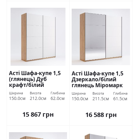
Асті Шафа-купе 1,5
Асті Шафа-купе 1,5
(глянець) Дуб
Дзеркало/білий
крафт/білий
глянець Міромарк
глянець Міромарк
Ширина
Висота
Глибина
Ширина
Висота
Глибина
150.0см
212.0см
62.0см
150.0см
211.5см
61.5см
15 867 грн
16 588 грн