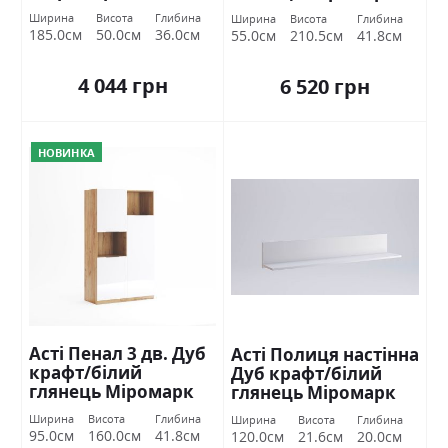
Ширина
Висота
Глибина
Ширина
Висота
Глибина
185.0см
50.0см
36.0см
55.0см
210.5см
41.8см
4 044 грн
6 520 грн
НОВИНКА
Асті Пенал 3 дв. Дуб
Асті Полиця настінна
крафт/білий
Дуб крафт/білий
глянець Міромарк
глянець Міромарк
Ширина
Висота
Глибина
Ширина
Висота
Глибина
95.0см
160.0см
41.8см
120.0см
21.6см
20.0см