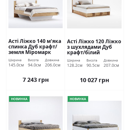
Асті Ліжко 140 м'яка
Асті Ліжко 120 Ліжко
спинка Дуб крафт/
з шухлядами Дуб
земля Міромарк
крафт/білий
глянець Міромарк
Ширина
Висота
Довжина
Ширина
Висота
Довжина
145.0см
94.0см
206.0см
128.2см
90.5см
207.0см
7 243 грн
10 027 грн
НОВИНКА
НОВИНКА