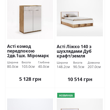
Асті комод
Асті Ліжко 140 з
передпокою
шухлядами Дуб
2дв.1шх. Міромарк
крафт/земля
Міромарк
Ширина
Висота
Глибина
Ширина
Висота
Довжина
80.0см
103.0см
40.0см
148.2см
90.5см
207.0см
5 128 грн
10 514 грн
НОВИНКА