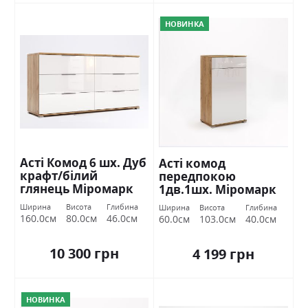
НОВИНКА
Асті Комод 6 шх. Дуб
Асті комод
крафт/білий
передпокою
глянець Міромарк
1дв.1шх. Міромарк
Ширина
Висота
Глибина
Ширина
Висота
Глибина
160.0см
80.0см
46.0см
60.0см
103.0см
40.0см
10 300 грн
4 199 грн
НОВИНКА