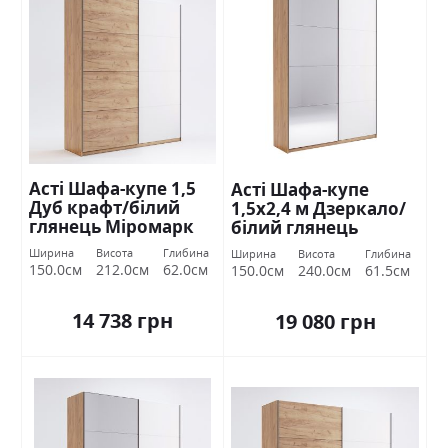
Асті Шафа-купе 1,5
Асті Шафа-купе
Дуб крафт/білий
1,5х2,4 м Дзеркало/
глянець Міромарк
білий глянець
Міромарк
Ширина
Висота
Глибина
Ширина
Висота
Глибина
150.0см
212.0см
62.0см
150.0см
240.0см
61.5см
14 738 грн
19 080 грн