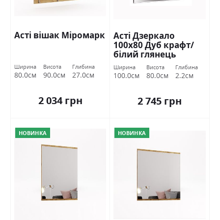
Асті вішак Міромарк
Асті Дзеркало
100х80 Дуб крафт/
білий глянець
Міромарк
Ширина
Висота
Глибина
Ширина
Висота
Глибина
80.0см
90.0см
27.0см
100.0см
80.0см
2.2см
2 034 грн
2 745 грн
НОВИНКА
НОВИНКА