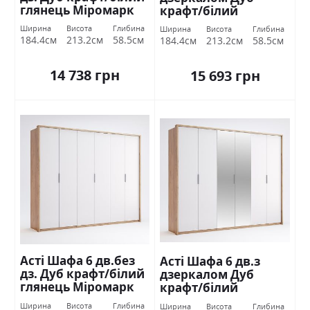
глянець Міромарк
крафт/білий
глянець Міромарк
Ширина
Висота
Глибина
Ширина
Висота
Глибина
184.4см
213.2см
58.5см
184.4см
213.2см
58.5см
14 738 грн
15 693 грн
Асті Шафа 6 дв.без
Асті Шафа 6 дв.з
дз. Дуб крафт/білий
дзеркалом Дуб
глянець Міромарк
крафт/білий
глянець Міромарк
Ширина
Висота
Глибина
Ширина
Висота
Глибина