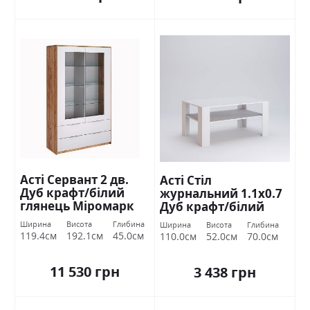
Асті Сервант 2 дв.
Асті Стіл
Дуб крафт/білий
журнальний 1.1х0.7
глянець Міромарк
Дуб крафт/білий
глянець Міромарк
Ширина
Висота
Глибина
Ширина
Висота
Глибина
119.4см
192.1см
45.0см
110.0см
52.0см
70.0см
11 530 грн
3 438 грн