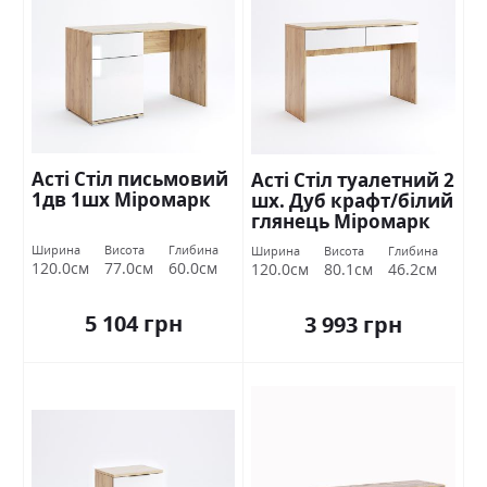
Асті Стіл письмовий
Асті Стіл туалетний 2
1дв 1шх Міромарк
шх. Дуб крафт/білий
глянець Міромарк
Ширина
Висота
Глибина
Ширина
Висота
Глибина
120.0см
77.0см
60.0см
120.0см
80.1см
46.2см
5 104 грн
3 993 грн