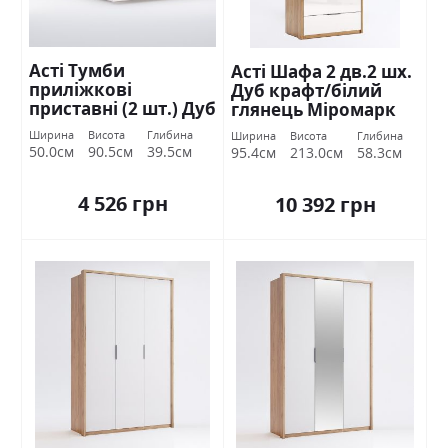
Асті Тумби
Асті Шафа 2 дв.2 шх.
приліжкові
Дуб крафт/білий
приставні (2 шт.) Дуб
глянець Міромарк
крафт/білий
Ширина
Висота
Глибина
Ширина
Висота
Глибина
глянець Міромарк
50.0см
90.5см
39.5см
95.4см
213.0см
58.3см
4 526 грн
10 392 грн