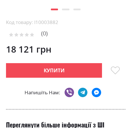
Skip
Код товару: l10003882
to
0
the
Рейтинг:
0
100
beginning
% of
of
18 121 грн
the
images
gallery
КУПИТИ
Напишіть Нам:
Переглянути більше інформації з ШІ