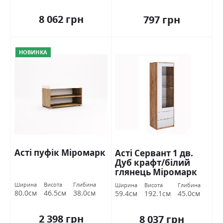
8 062 грн
797 грн
НОВИНКА
Асті пуфік Міромарк
Асті Сервант 1 дв.
Дуб крафт/білий
глянець Міромарк
Ширина
Висота
Глибина
Ширина
Висота
Глибина
80.0см
46.5см
38.0см
59.4см
192.1см
45.0см
2 398 грн
8 037 грн