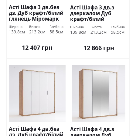
Асті Шафа 3 дв.без
Асті Шафа 3 дв.з
дз. Дуб крафт/білий
дзеркалом Дуб
глянець Міромарк
крафт/білий
глянець Міромарк
Ширина
Висота
Глибина
Ширина
Висота
Глибина
139.8см
213.2см
58.5см
139.8см
213.2см
58.5см
12 407 грн
12 866 грн
Асті Шафа 4 дв.без
Асті Шафа 4 дв.з
дз. Дуб крафт/білий
дзеркалом Дуб