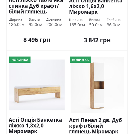
Асті Ліжко 180 м'яка
Асті Опція Банкетка
спинка Дуб крафт/
ліжко 1,6х2,0
білий глянець
Миромарк
Міромарк
Ширина
Висота
Довжина
Ширина
Висота
Глибина
186.0см
95.0см
206.0см
165.0см
50.0см
36.0см
8 496 грн
3 842 грн
НОВИНКА
НОВИНКА
Асті Опція Банкетка
Асті Пенал 2 дв. Дуб
ліжко 1,8х2,0
крафт/білий
Миромарк
глянець Міромарк