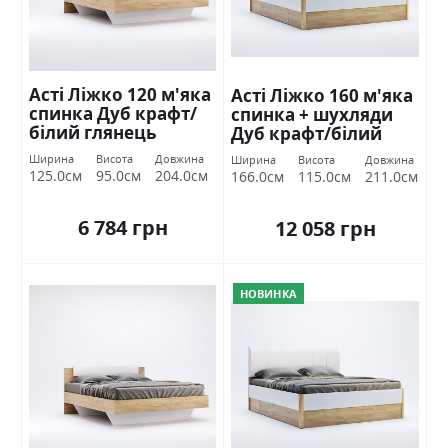
Асті Ліжко 120 м'яка
Асті Ліжко 160 м'яка
спинка Дуб крафт/
спинка + шухляди
білий глянець
Дуб крафт/білий
Міромарк
глянець Міромарк
Ширина
Висота
Довжина
Ширина
Висота
Довжина
125.0см
95.0см
204.0см
166.0см
115.0см
211.0см
6 784 грн
12 058 грн
НОВИНКА