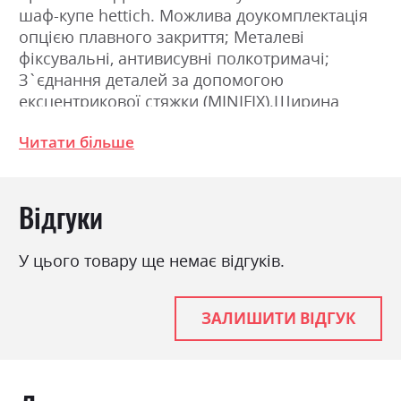
шаф-купе hettich. Можлива доукомплектація
опцією плавного закриття; Металеві
фіксувальні, антивисувні полкотримачі;
З`єднання деталей за допомогою
ексцентрикової стяжки (MINIFIX).Ширина
200.0см, Висота 211.0см, Глибина 61.5см
Читати більше
Фабрика:
Міромарк
Відгуки
Колір (Фасад):
білий глянець
Колір (Корпус):
білий глянець
У цього товару ще немає відгуків.
Колір матеріалу
білий глянець
Стиль
мінімалізм, модерн
ЗАЛИШИТИ ВІДГУК
Матеріал
лакована ДСП