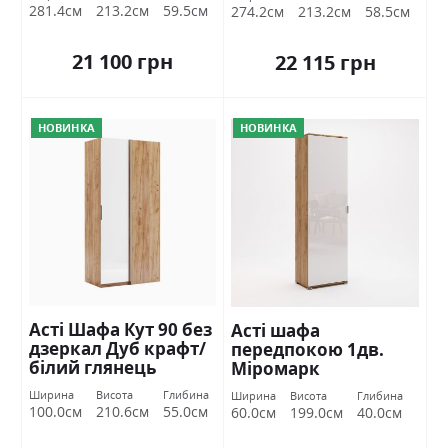
281.4см
213.2см
59.5см
274.2см
213.2см
58.5см
21 100 грн
22 115 грн
НОВИНКА
НОВИНКА
Асті Шафа Кут 90 без
Асті шафа
дзеркал Дуб крафт/
передпокою 1дв.
білий глянець
Міромарк
Міромарк
Ширина
Висота
Глибина
Ширина
Висота
Глибина
100.0см
210.6см
55.0см
60.0см
199.0см
40.0см