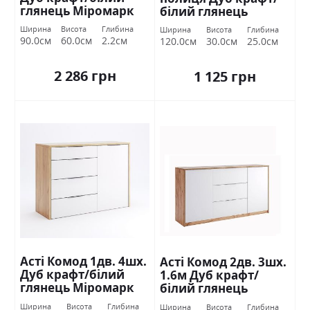
глянець Міромарк
білий глянець
Міромарк
Ширина
Висота
Глибина
Ширина
Висота
Глибина
90.0см
60.0см
2.2см
120.0см
30.0см
25.0см
2 286 грн
1 125 грн
Асті Комод 1дв. 4шх.
Асті Комод 2дв. 3шх.
Дуб крафт/білий
1.6м Дуб крафт/
глянець Міромарк
білий глянець
Міромарк
Ширина
Висота
Глибина
Ширина
Висота
Глибина