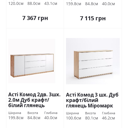
120.0см
88.0см
43.1см
159.8см
84.8см
40.0см
7 367 грн
7 115 грн
Асті Комод 2дв. 3шх.
Асті Комод 3 шх. Дуб
2.0м Дуб крафт/
крафт/білий
білий глянець
глянець Міромарк
Міромарк
Ширина
Висота
Глибина
Ширина
Висота
Глибина
199.8см
84.8см
40.0см
100.6см
80.1см
46.2см