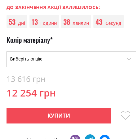
0
100
beginning
% of
of
ДО ЗАКІНЧЕННЯ АКЦІЇ ЗАЛИШИЛОСЬ:
the
53
13
38
43
images
Дні
Години
Хвилин
Секунд
gallery
Колір матеріалу
13 616 грн
12 254 грн
КУПИТИ