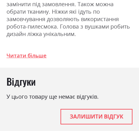
замінити під замовлення. Також можна
обрати тканину. Ніжки які ідуть по
замовчування дозволяють використання
робота-пилесмока. Голова з вушками робить
дизайн ліжка унікальним.
Фабрика:
Шик Галичина
Читати більше
Навантаження на одне
120
спальне місце
Відгуки
Стиль
мінімалізм, модерн
Матеріал
багатошарова фанера
У цього товару ще немає відгуків.
Ніша для білизни
ні
Спальне місце
160х200
ЗАЛИШИТИ ВІДГУК
З матрацом
ні
З підставкою під матрац
так