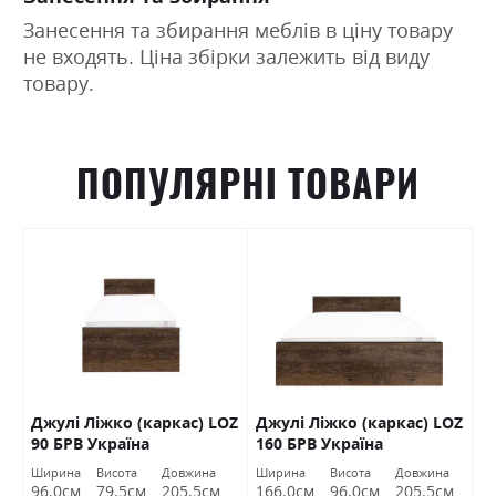
Занесення та збирання меблів в ціну товару
не входять. Ціна збірки залежить від виду
товару.
ПОПУЛЯРНІ ТОВАРИ
Джулі Ліжко (каркас) LOZ
Джулі Ліжко (каркас) LOZ
К
В
90 БРВ Україна
160 БРВ Україна
(
Ширина
Висота
Довжина
Ширина
Висота
Довжина
Ш
96.0см
79.5см
205.5см
166.0см
96.0см
205.5см
1