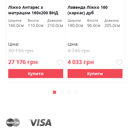
Ліжко Антарес з
Лавенда Ліжко 160
Л
матрацом 160х200 ВНД
(каркас) дуб
м
Луцьк
шоколадний/сосна
на
Ширина
Висота
Довжина
Ширина
Висота
Довжина
Ш
норвежська ВМВ
см
160.0см
110.0см
210.0см
180.0см
96.0см
205.0см
1
Холдинг
Ціна:
Ціна:
Ц
30 195 грн
4 745 грн
2
27 176 грн
4 033 грн
2
Купити
Купити