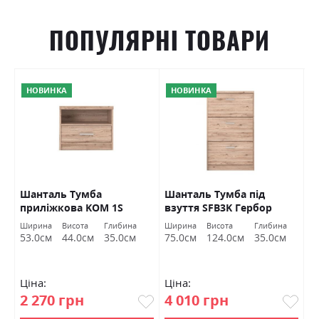
ПОПУЛЯРНІ ТОВАРИ
НОВИНКА
НОВИНКА
O
Шанталь Тумба
Шанталь Тумба під
Ш
приліжкова KOM 1S
взуття SFB3K Гербор
в
Гербор
а
Ширина
Висота
Глибина
Ширина
Висота
Глибина
Ш
м
53.0см
44.0см
35.0см
75.0см
124.0см
35.0см
7
Ціна:
Ціна:
Ц
2 270 грн
4 010 грн
2