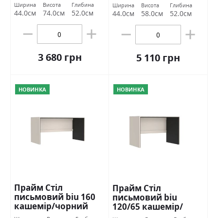
Ширина
Висота
Глибина
Ширина
Висота
Глибина
44.0см
74.0см
52.0см
44.0см
58.0см
52.0см
3 680 грн
5 110 грн
НОВИНКА
НОВИНКА
Прайм Стіл
Прайм Стіл
письмовий biu 160
письмовий biu
кашемір/чорний
120/65 кашемір/
Гербор
чорний Гербор