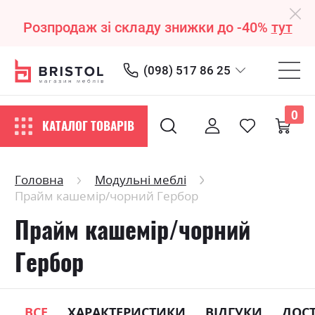
Розпродаж зі складу знижки до -40%
тут
(098) 517 86 25
0
КАТАЛОГ ТОВАРІВ
Головна
Модульні меблі
Прайм кашемір/чорний Гербор
Прайм кашемір/чорний
Гербор
ВСЕ
ХАРАКТЕРИСТИКИ
ВІДГУКИ
ДОС