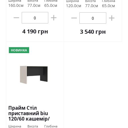
Ширина
Висота
Глибина
Ширина
Висота
Глибина
160.0см
77.0см
65.0см
120.0см
77.0см
65.0см
4 190 грн
3 540 грн
НОВИНКА
Прайм Стіл
приставний biu
120/60 кашемір/
чорний Гербор
Ширина
Висота
Глибина