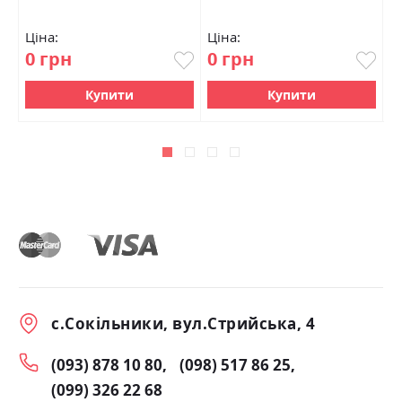
Ціна:
Ціна:
Ц
0 грн
0 грн
0
Купити
Купити
с.Сокільники, вул.Стрийська, 4
(093) 878 10 80
(098) 517 86 25
(099) 326 22 68