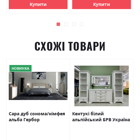
Купити
Купити
СХОЖІ ТОВАРИ
НОВИНКА
ор
Сара дуб сонома/німфея
Кентукі білий
А
альба Гербор
альпійський БРВ Україна
Х