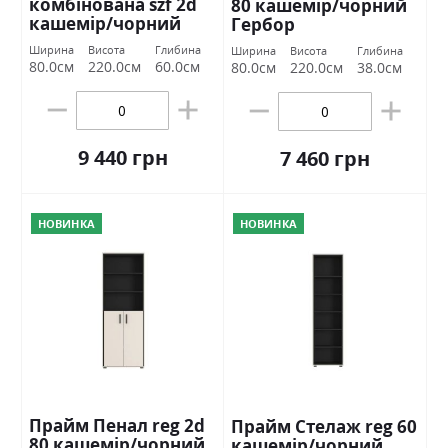
комбінована szf 2d
80 кашемір/чорний
кашемір/чорний
Гербор
Гербор
Ширина
Висота
Глибина
Ширина
Висота
Глибина
80.0см
220.0см
60.0см
80.0см
220.0см
38.0см
9 440 грн
7 460 грн
НОВИНКА
НОВИНКА
Прайм Пенал reg 2d
Прайм Стелаж reg 60
80 кашемір/чорний
кашемір/чорний