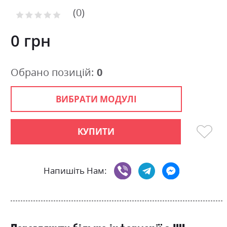
of
0
the
Рейтинг:
images
0
100
% of
gallery
0 грн
Обрано позицій:
0
ВИБРАТИ МОДУЛІ
КУПИТИ
Напишіть Нам: