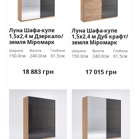
Луна Шафа-купе
Луна Шафа-купе
1,5х2,4 м Дзеркало/
1,5х2,4 м Дуб крафт/
земля Міромарк
земля Міромарк
Міромарк
Ширина
Висота
Глибина
Ширина
Висота
Глибина
150.0см
240.0см
61.5см
150.0см
240.0см
61.5см
18 883 грн
17 015 грн