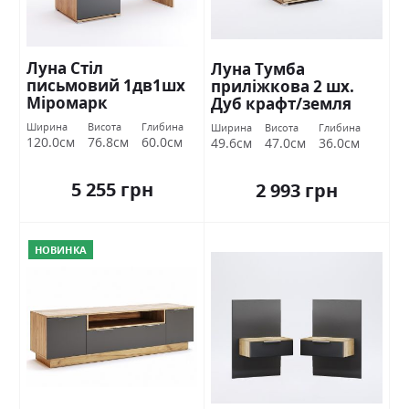
Луна Стіл
Луна Тумба
письмовий 1дв1шх
приліжкова 2 шх.
Міромарк
Дуб крафт/земля
Міромарк
Ширина
Висота
Глибина
Ширина
Висота
Глибина
120.0см
76.8см
60.0см
49.6см
47.0см
36.0см
5 255 грн
2 993 грн
НОВИНКА