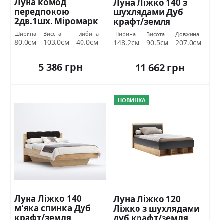
Луна комод
Луна Ліжко 140 з
передпокою
шухлядами Дуб
2дв.1шх. Міромарк
крафт/земля
Міромарк
Ширина
Висота
Глибина
Ширина
Висота
Довжина
80.0см
103.0см
40.0см
148.2см
90.5см
207.0см
5 386 грн
11 662 грн
НОВИНКА
Луна Ліжко 140
Луна Ліжко 120
м'яка спинка Дуб
Ліжко з шухлядами
крафт/земля
дуб крафт/земля