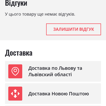
Відгуки
Фабрика:
Міромарк
У цього товару ще немає відгуків.
Колір (Фасад):
дуб крафт/земля
Колір (Корпус):
дуб крафт
ЗАЛИШИТИ ВІДГУК
Колір матеріалу
дуб крафт/земля
Стиль
мінімалізм, модерн
Матеріал
лакована ДСП
Доставка
Доставка по Львову та
Львівский області
Доставка Новою Поштою