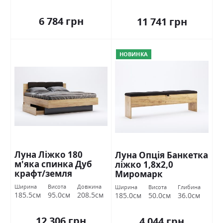
6 784 грн
11 741 грн
НОВИНКА
Луна Ліжко 180
Луна Опція Банкетка
м'яка спинка Дуб
ліжко 1,8х2,0
крафт/земля
Миромарк
Міромарк
Ширина
Висота
Довжина
Ширина
Висота
Глибина
185.5см
95.0см
208.5см
185.0см
50.0см
36.0см
12 306 грн
4 044 грн