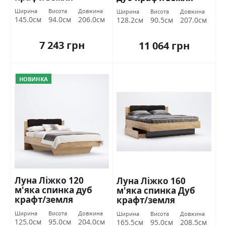
Міромарк
Міромарк
Ширина
Висота
Довжина
Ширина
Висота
Довжина
145.0см
94.0см
206.0см
128.2см
90.5см
207.0см
7 243 грн
11 064 грн
НОВИНКА
Луна Ліжко 120
Луна Ліжко 160
м'яка спинка дуб
м'яка спинка Дуб
крафт/земля
крафт/земля
Міромарк
Міромарк
Ширина
Висота
Довжина
Ширина
Висота
Довжина
125.0см
95.0см
204.0см
165.5см
95.0см
208.5см