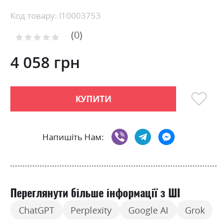
the
beginning
Код товару: l10003753
of
0
the
Рейтинг:
images
0
100
% of
gallery
4 058 грн
КУПИТИ
Напишіть Нам:
Переглянути більше інформації з ШІ
ChatGPT
Perplexity
Google AI
Grok