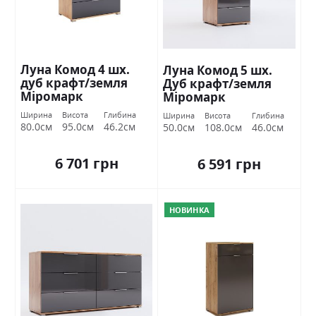
Луна Комод 4 шх.
Луна Комод 5 шх.
дуб крафт/земля
Дуб крафт/земля
Міромарк
Міромарк
Ширина
Висота
Глибина
Ширина
Висота
Глибина
80.0см
95.0см
46.2см
50.0см
108.0см
46.0см
6 701 грн
6 591 грн
НОВИНКА