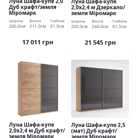
Луна Шафа-купе 2,0
Луна Шафа-купе
Дуб крафт/земля
2,0х2,4 м Дзеркало/
Міромарк
земля Міромарк
Ширина
Висота
Глибина
Ширина
Висота
Глибина
200.0см
211.0см
61.5см
200.0см
240.0см
61.5см
17 011 грн
21 545 грн
Луна Шафа-купе
Луна Шафа-купе 2,5
2,0х2,4 м Дуб крафт/
(мат) Дуб крафт/
земля Міромарк
земля Міромарк