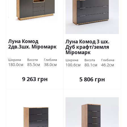
Луна Комод
Луна Комод 3 шх.
2дв.3шх. Міромарк
Дуб крафт/земля
Міромарк
Ширина
Висота
Глибина
Ширина
Висота
Глибина
180.0см
85.5см
38.0см
100.6см
80.1см
46.2см
9 263 грн
5 806 грн