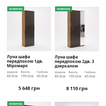
НОВИНКА
НОВИНКА
Луна шафа
Луна шафа
передпокою 1дв.
передпокою 2дв. 3
Міромарк
дзеркалом
Міромарк
Ширина
Висота
Глибина
Ширина
Висота
Глибина
60.0см
199.0см
40.0см
80.0см
199.0см
40.0см
5 648 грн
8 110 грн
НОВИНКА