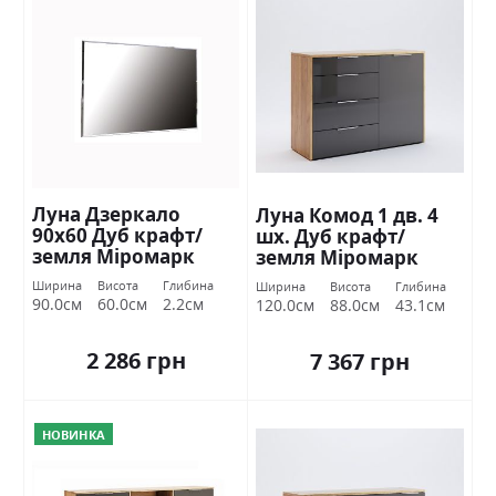
Луна Дзеркало
Луна Комод 1 дв. 4
90х60 Дуб крафт/
шх. Дуб крафт/
земля Міромарк
земля Міромарк
Ширина
Висота
Глибина
Ширина
Висота
Глибина
90.0см
60.0см
2.2см
120.0см
88.0см
43.1см
2 286 грн
7 367 грн
НОВИНКА