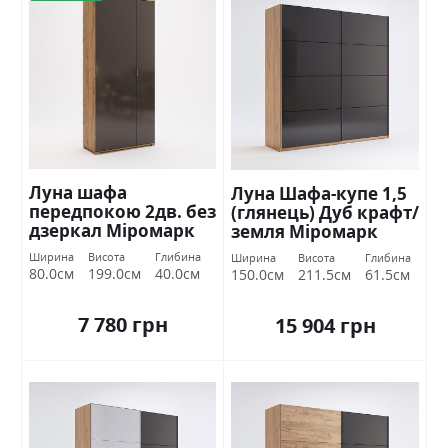
Луна шафа
Луна Шафа-купе 1,5
передпокою 2дв. без
(глянець) Дуб крафт/
дзеркал Міромарк
земля Міромарк
Ширина
Висота
Глибина
Ширина
Висота
Глибина
80.0см
199.0см
40.0см
150.0см
211.5см
61.5см
7 780 грн
15 904 грн