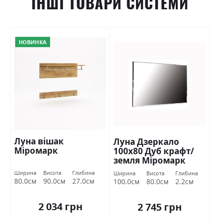
ІНШІ ТОВАРИ СИСТЕМИ
НОВИНКА
Луна вішак
Луна Дзеркало
Міромарк
100х80 Дуб крафт/
земля Міромарк
Ширина
Висота
Глибина
Ширина
Висота
Глибина
80.0см
90.0см
27.0см
100.0см
80.0см
2.2см
2 034 грн
2 745 грн