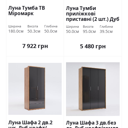
Луна Тумба ТВ
Луна Тумби
Міромарк
приліжкові
приставні (2 шт.) Дуб
крафт/земля
Ширина
Висота
Глибина
Ширина
Висота
Глибина
Міромарк
180.0см
50.3см
50.0см
50.0см
95.0см
39.5см
7 922 грн
5 480 грн
Луна Шафа 2 дв.2
Луна Шафа 3 дв.без
шх. Дуб крафт/