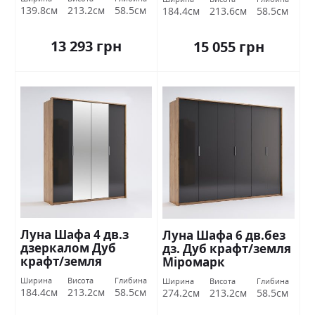
139.8см
213.2см
58.5см
184.4см
213.6см
58.5см
13 293 грн
15 055 грн
Луна Шафа 4 дв.з
Луна Шафа 6 дв.без
дзеркалом Дуб
дз. Дуб крафт/земля
крафт/земля
Міромарк
Міромарк
Ширина
Висота
Глибина
Ширина
Висота
Глибина
184.4см
213.2см
58.5см
274.2см
213.2см
58.5см