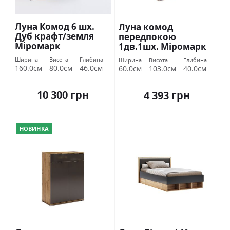
Луна Комод 6 шх.
Луна комод
Дуб крафт/земля
передпокою
Міромарк
1дв.1шх. Міромарк
Ширина
Висота
Глибина
Ширина
Висота
Глибина
160.0см
80.0см
46.0см
60.0см
103.0см
40.0см
10 300 грн
4 393 грн
НОВИНКА