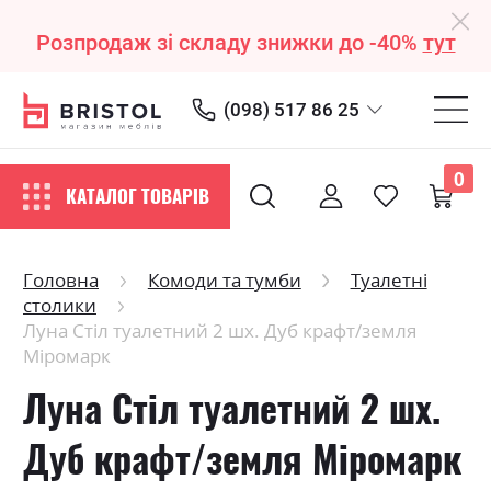
Розпродаж зі складу знижки до -40%
тут
(098) 517 86 25
0
КАТАЛОГ ТОВАРІВ
Головна
Комоди та тумби
Туалетні
столики
Луна Стіл туалетний 2 шх. Дуб крафт/земля
Міромарк
Луна Стіл туалетний 2 шх.
Дуб крафт/земля Міромарк