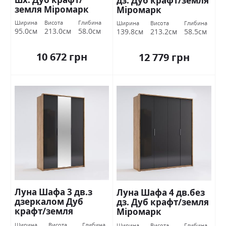
дз. Дуб крафт/земля
земля Міромарк
Міромарк
Ширина
Висота
Глибина
Ширина
Висота
Глибина
95.0см
213.0см
58.0см
139.8см
213.2см
58.5см
10 672 грн
12 779 грн
Луна Шафа 3 дв.з
Луна Шафа 4 дв.без
дзеркалом Дуб
дз. Дуб крафт/земля
крафт/земля
Міромарк
Міромарк
Ширина
Висота
Глибина
Ширина
Висота
Глибина