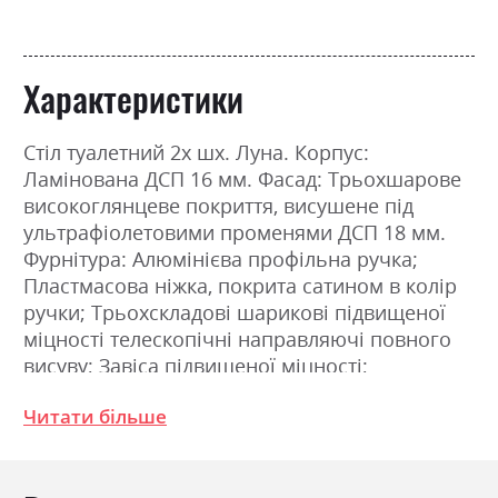
Характеристики
Стіл туалетний 2х шх. Луна. Корпус:
Ламінована ДСП 16 мм. Фасад: Трьохшарове
високоглянцеве покриття, висушене під
ультрафіолетовими променями ДСП 18 мм.
Фурнітура: Алюмінієва профільна ручка;
Пластмасова ніжка, покрита сатином в колір
ручки; Трьохскладові шарикові підвищеної
міцності телескопічні направляючі повного
висуву; Завіса підвищеної міцності;
З`єднання деталей за допомогою
Читати більше
ексцентрикової стяжки (MINIFIX). Розміри:
Ширина 120.0см, Висота 80.1см, Глибина
46.2см