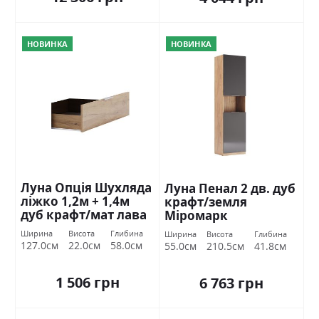
НОВИНКА
НОВИНКА
Луна Опція Шухляда
Луна Пенал 2 дв. дуб
ліжко 1,2м + 1,4м
крафт/земля
дуб крафт/мат лава
Міромарк
Міромарк
Ширина
Висота
Глибина
Ширина
Висота
Глибина
127.0см
22.0см
58.0см
55.0см
210.5см
41.8см
1 506 грн
6 763 грн