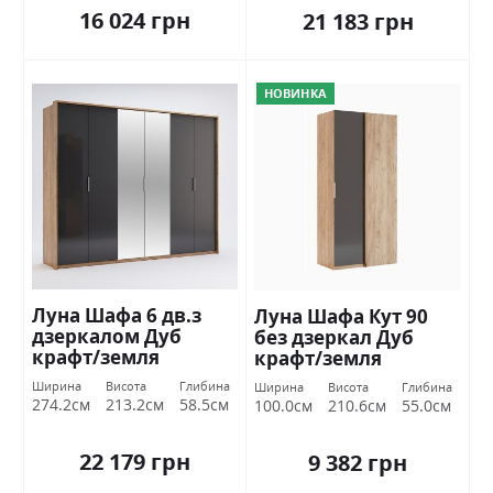
16 024 грн
21 183 грн
НОВИНКА
Луна Шафа 6 дв.з
Луна Шафа Кут 90
дзеркалом Дуб
без дзеркал Дуб
крафт/земля
крафт/земля
Міромарк
Міромарк
Ширина
Висота
Глибина
Ширина
Висота
Глибина
274.2см
213.2см
58.5см
100.0см
210.6см
55.0см
22 179 грн
9 382 грн