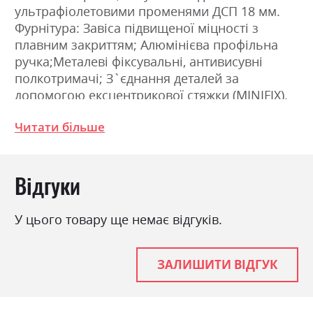
ультрафіолетовими променями ДСП 18 мм.
Фурнітура: Завіса підвищеної міцності з
плавним закриттям; Алюмінієва профільна
ручка;Металеві фіксувальні, антивисувні
полкотримачі; З`єднання деталей за
допомогою ексцентрикової стяжки (MINIFIX).
Розміри: Ширина 180.0см, Висота 85.5см,
Читати більше
Глибина 38.0см
Фабрика:
Міромарк
Відгуки
Колір (Фасад):
мат лава
У цього товару ще немає відгуків.
Колір (Корпус):
дуб крафт
Колір матеріалу
дуб крафт/мат лава
ЗАЛИШИТИ ВІДГУК
Стиль
мінімалізм, модерн
Матеріал
лакована ДСП