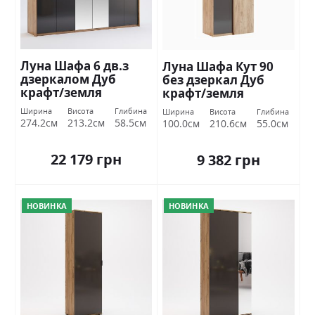
Луна Шафа 6 дв.з
Луна Шафа Кут 90
дзеркалом Дуб
без дзеркал Дуб
крафт/земля
крафт/земля
Міромарк
Міромарк
Ширина
Висота
Глибина
Ширина
Висота
Глибина
274.2см
213.2см
58.5см
100.0см
210.6см
55.0см
22 179 грн
9 382 грн
НОВИНКА
НОВИНКА