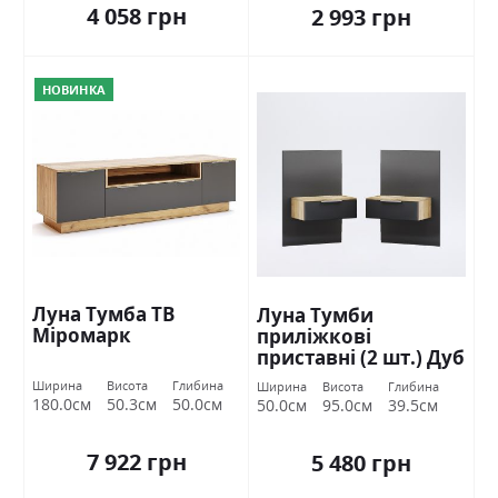
4 058 грн
2 993 грн
НОВИНКА
Луна Тумба ТВ
Луна Тумби
Міромарк
приліжкові
приставні (2 шт.) Дуб
крафт/земля
Ширина
Висота
Глибина
Ширина
Висота
Глибина
Міромарк
180.0см
50.3см
50.0см
50.0см
95.0см
39.5см
7 922 грн
5 480 грн