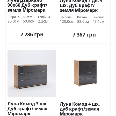
Луна Дзеркало
Луна Комод 1 дв. 4
90х60 Дуб крафт/
шх. Дуб крафт/
земля Міромарк
земля Міромарк
Ширина
Висота
Глибина
Ширина
Висота
Глибина
90.0см
60.0см
2.2см
120.0см
88.0см
43.1см
2 286 грн
7 367 грн
Луна Комод 3 шх.
Луна Комод 4 шх.
Дуб крафт/земля
дуб крафт/земля
Міромарк
Міромарк