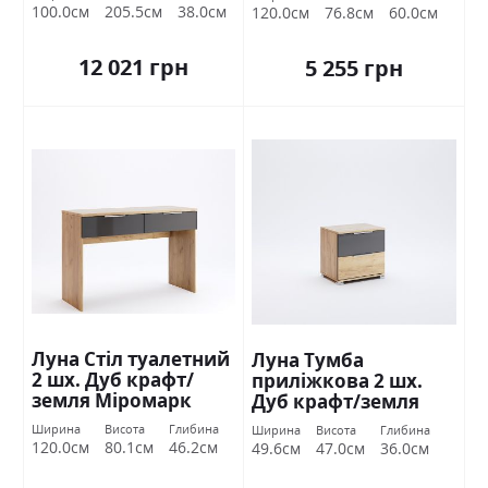
100.0см
205.5см
38.0см
120.0см
76.8см
60.0см
12 021 грн
5 255 грн
Луна Стіл туалетний
Луна Тумба
2 шх. Дуб крафт/
приліжкова 2 шх.
земля Міромарк
Дуб крафт/земля
Міромарк
Ширина
Висота
Глибина
Ширина
Висота
Глибина
120.0см
80.1см
46.2см
49.6см
47.0см
36.0см