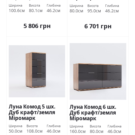
Ширина
Висота
Глибина
Ширина
Висота
Глибина
100.6см
80.1см
46.2см
80.0см
95.0см
46.2см
5 806 грн
6 701 грн
Луна Комод 5 шх.
Луна Комод 6 шх.
Дуб крафт/земля
Дуб крафт/земля
Міромарк
Міромарк
Ширина
Висота
Глибина
Ширина
Висота
Глибина
50.0см
108.0см
46.0см
160.0см
80.0см
46.0см