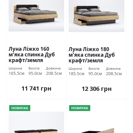
Луна Ліжко 160
Луна Ліжко 180
м'яка спинка Дуб
м'яка спинка Дуб
крафт/земля
крафт/земля
Міромарк
Міромарк
Ширина
Висота
Довжина
Ширина
Висота
Довжина
165.5см
95.0см
208.5см
185.5см
95.0см
208.5см
11 741 грн
12 306 грн
НОВИНКА
НОВИНКА