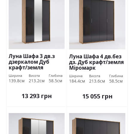
Луна Шафа 3 дв.з
Луна Шафа 4 дв.без
дзеркалом Дуб
дз. Дуб крафт/земля
крафт/земля
Міромарк
Міромарк
Ширина
Висота
Глибина
Ширина
Висота
Глибина
139.8см
213.2см
58.5см
184.4см
213.6см
58.5см
13 293 грн
15 055 грн