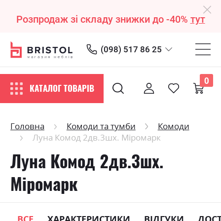
Розпродаж зі складу знижки до -40%
тут
(098) 517 86 25
0
КАТАЛОГ ТОВАРІВ
Головна
Комоди та тумби
Комоди
Луна Комод 2дв.3шх. Міромарк
Луна Комод 2дв.3шх.
Міромарк
ВСЕ
ХАРАКТЕРИСТИКИ
ВІДГУКИ
ДОС