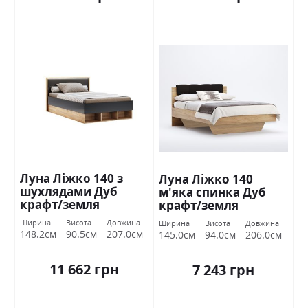
Луна Ліжко 140 з
Луна Ліжко 140
шухлядами Дуб
м'яка спинка Дуб
крафт/земля
крафт/земля
Міромарк
Міромарк
Ширина
Висота
Довжина
Ширина
Висота
Довжина
148.2см
90.5см
207.0см
145.0см
94.0см
206.0см
11 662 грн
7 243 грн