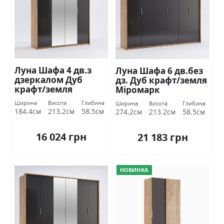
Луна Шафа 4 дв.з
Луна Шафа 6 дв.без
дзеркалом Дуб
дз. Дуб крафт/земля
крафт/земля
Міромарк
Міромарк
Ширина
Висота
Глибина
Ширина
Висота
Глибина
184.4см
213.2см
58.5см
274.2см
213.2см
58.5см
16 024 грн
21 183 грн
НОВИНКА