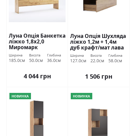
Луна Опція Банкетка
Луна Опція Шухляда
ліжко 1,8х2,0
ліжко 1,2м + 1,4м
Миромарк
дуб крафт/мат лава
Міромарк
Ширина
Висота
Глибина
Ширина
Висота
Глибина
185.0см
50.0см
36.0см
127.0см
22.0см
58.0см
4 044 грн
1 506 грн
НОВИНКА
НОВИНКА