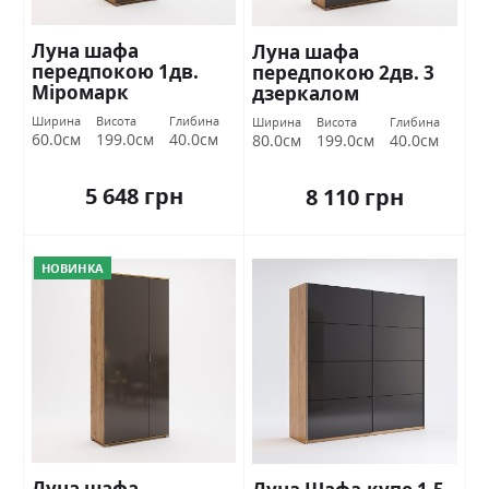
Луна шафа
Луна шафа
передпокою 1дв.
передпокою 2дв. 3
Міромарк
дзеркалом
Міромарк
Ширина
Висота
Глибина
Ширина
Висота
Глибина
60.0см
199.0см
40.0см
80.0см
199.0см
40.0см
5 648 грн
8 110 грн
НОВИНКА
Луна шафа