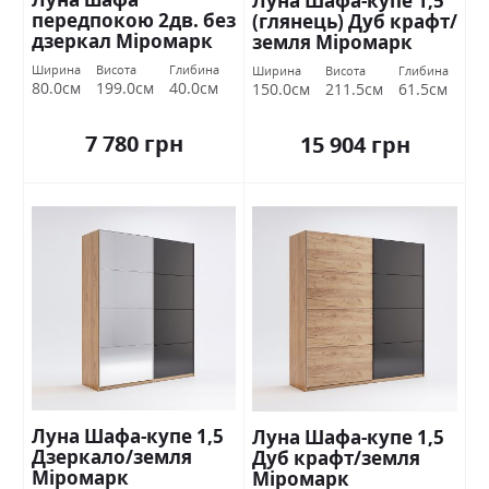
Луна Шафа-купе 1,5
передпокою 2дв. без
(глянець) Дуб крафт/
дзеркал Міромарк
земля Міромарк
Ширина
Висота
Глибина
Ширина
Висота
Глибина
80.0см
199.0см
40.0см
150.0см
211.5см
61.5см
7 780 грн
15 904 грн
Луна Шафа-купе 1,5
Луна Шафа-купе 1,5
Дзеркало/земля
Дуб крафт/земля
Міромарк
Міромарк