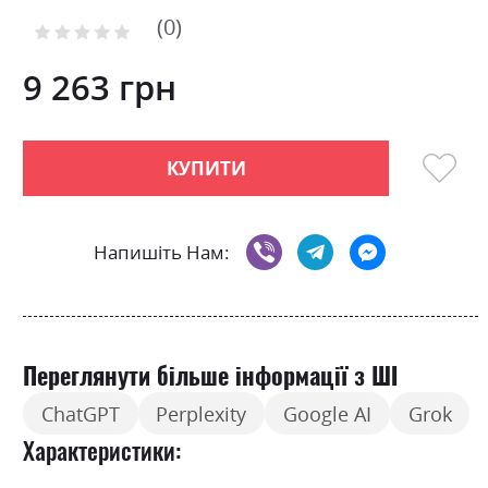
of
0
the
Рейтинг:
images
0
100
% of
gallery
9 263 грн
КУПИТИ
Напишіть Нам:
Переглянути більше інформації з ШІ
ChatGPT
Perplexity
Google AI
Grok
Характеристики