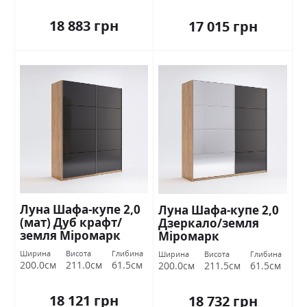
18 883 грн
17 015 грн
Луна Шафа-купе 2,0
Луна Шафа-купе 2,0
(мат) Дуб крафт/
Дзеркало/земля
земля Міромарк
Міромарк
Ширина
Висота
Глибина
Ширина
Висота
Глибина
200.0см
211.0см
61.5см
200.0см
211.5см
61.5см
18 121 грн
18 732 грн